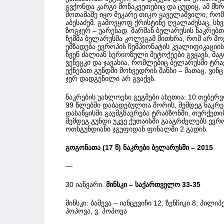
გვქონდა კარგი მონაკვეთებიც და ცუდიც, ამ მხრი
მოთამაშე იყო მეკარე თიკო ყაველაშვილი, რო
აბესაძემ. გამოვყოფ ქრისტინე ღვალაძესაც, სხ
ზოგჯერ – უარესად. შარშან ბელარუსის ნაკრებთან
ჩემმა ბელარუსმა კოლეგამ მითხრა, რომ არ მო
ემზადება ევროპის ჩემპიონატის კვალიფიკაციის
ჩვენ ძალიან სერიოზული მეტოქეები გვყავს, მაგ
ვენეცკი და ჯავახია, რომლებიც ბელარუსში ტრა
ექნებათ გუნდში მოხვედრის შანსი – მათაც, ვ
ჯერ დადგენილი არ გვაქვს.
ნაკრების უახლოესი გეგმები ასეთია: 10 თებე
99 წლებში დაბადებულთა შორის, შემდეგ ნაკრე
დასაწყისში გაემგზავრება ტრაბზონში, თურქეთის
შემდეგ გუნდი უკვე ქუთაისში გააგრძელებს ევრ
ოთხგუნდიანი ჯგუფიდან ფინალში 2 გადის.
გოგონათა (17 წ) ნაკრები ბელარუსში – 2015
—
30 იანვარი.
მინსკი – საქართველო 33-35
მინსკი: ბაშევა – იანცევიჩი 12, ზენჩიკი 8, პილ
პოპოვა, ვ. პოპოვა