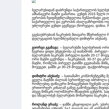
ბელარუსიდან დაბრუნდა საქართველოს ხელბურ
ამხანაგური მატჩი გამართა. გუნდს 2015 წელს ო
ევროპის ჩვიდმეტწლამდელთა ჩემპიონატი კვალ
საქართველო) და ევროპის ახალგაზრდობის ოლ
უძლიერესი გუნდი გვეწვევა (ნორვეგია, დანია, 
გვესაუბრებიან ნაკრების მთავარი მწვრთნელი 
დელეგაციის ხელმძღვანელი დიმიტრი აბესაძე.
გიორგი გვაზავა:
– ბელარუსში ხელბურთის ორი 
წევრთა დიდი უმეტესობა აქ თამაშობს. პირველ 
ბელარუსის ნაკრებს პირველი ტაიმი 20-17 მოვუგ
ორი მატჩი გვქონდა – ნაკრებთან, 30-37 და გ
მატჩი, რომლის პირველ ტაიმში გვეთამაშა მინს
მოვუგეთ, ჯამში კი 30-29 მოვუგეთ, ფაქტობრივა
დიმიტრი აბესაძე:
– სათამაშო კომპონენტებზე მ
ყველა მატჩში ძალიან სერიოზულად იბრძოლა და
რომლებიც ფიზიკური მონაცემებით ჩვენებს აღე
ერთიორჯერ კინაღამ გაწევ-გამოწევამდე მივიდ
ასევე მინსკის ოლიმპიური მზადების ცენტრს, ს
და სწავლობენ ბელარუსის მოზარდთა ნაკრები გ
როლანდ ერაძე:
– ჯამში კმაყოფილი ვარ. უპირ
ვთამაშობთ აქტიურ, 5+1 დაცვას და ამ კომპონენ