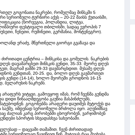
თელ გოგონათა ნაკრები, რომელმაც მინსკში 5
რი სერიოზული ტურნირი აქვს – 20-22 მაისს ქუთაისში,
იფიკაცია (ნორვეგია, ჰოლანდია, ლიტვა,
იმპიური ფესტივალი თბილისში, სადაც ევროპის 7
რუსეთი, ჩეხეთი, რუმინეთი, გერმანია, მონტენეგრო).
როლანდ ერაძე, მწვრთნელი გიორგი გვაზავა და
ძირითადი ცენტრია – მინსკისა და გომელის. ნაკრების
დღეს დავამარცხეთ მინსკის გუნდი, 35-33. მეორე დღეს
ეთ, მაგრამ ჯამში 29-33 დავმარცხდით. მესამე დღეს
როდნოს გუნდთან, 20-25. და, ბოლო დღეს გავმართეთ
კის გუნდი (14-14), ხოლო მეორეში გროდნოს 16-15
დ, ბელარუსის ნაკრებს.
ე არაფერს ვიტყვი, გამოვყოფ იმას, რომ ჩვენმა გუნდმა
 დიდი წინააღმდეგობა გაუწია მასპინძლებს,
მატებოდნენ. გოგონებმა არაფერი დაუთმეს მეტოქეს და
ა საქმე, იმდენად სერიოზული ბრძოლა იყო. აღვნიშნავ
ადაც ძალიან კარგ პირობებში ცხოვრობენ, ვარჯიშობენ
უნდები სპორტის სხვადასხვა სახეობაში.
ველესად – დაცვაში თამაშით. ჩვენ ძირითადად
ტში სერიოზულად წავიწიეთ წინ. შეტევას რაც შეეხება,