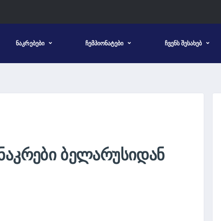
ᲜᲐᲙᲠᲔᲑᲔᲑᲘ
ᲩᲔᲛᲞᲘᲝᲜᲐᲢᲔᲑᲘ
ᲩᲕᲔᲜᲡ ᲨᲔᲡᲐᲮᲔᲑ
ᲜᲐᲙᲠᲔᲑᲘ ᲑᲔᲚᲐᲠᲣᲡᲘᲓᲐᲜ