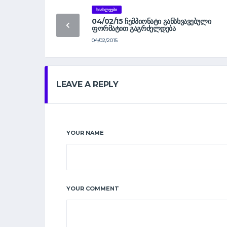
ᲡᲘᲐᲮᲚᲔᲔᲑᲘ
04/02/15 ᲩᲔᲛᲞᲘᲝᲜᲐᲢᲘ ᲒᲐᲜᲡᲮᲕᲐᲕᲔᲑᲣᲚᲘ
ᲤᲝᲠᲛᲐᲢᲘᲗ ᲒᲐᲒᲠᲫᲔᲚᲓᲔᲑᲐ
04/02/2015
LEAVE A REPLY
YOUR NAME
YOUR COMMENT