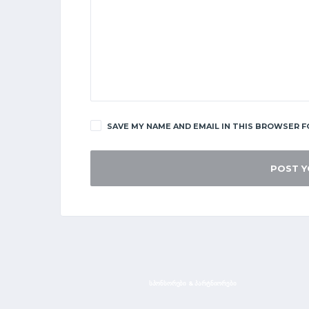
SAVE MY NAME AND EMAIL IN THIS BROWSER F
ᲡᲞᲝᲜᲡᲝᲠᲔᲑᲘ & ᲞᲐᲠᲢᲜᲘᲝᲠᲔᲑᲘ