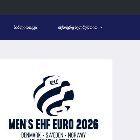
ᲑᲘᲑᲚᲘᲝᲗᲔᲙᲐ
ᲘᲪᲮᲝᲕᲠᲔ ᲮᲔᲚᲑᲣᲠᲗᲘᲗ