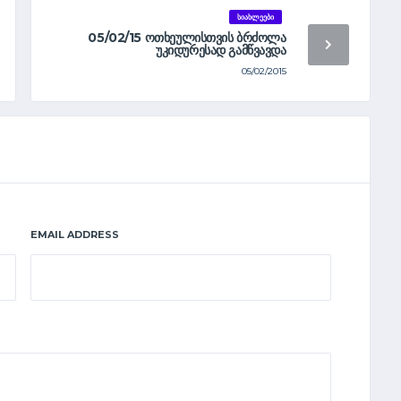
ᲡᲘᲐᲮᲚᲔᲔᲑᲘ
05/02/15 ᲝᲗᲮᲔᲣᲚᲘᲡᲗᲕᲘᲡ ᲑᲠᲫᲝᲚᲐ
ᲣᲙᲘᲓᲣᲠᲔᲡᲐᲓ ᲒᲐᲛᲬᲕᲐᲕᲓᲐ
05/02/2015
EMAIL ADDRESS