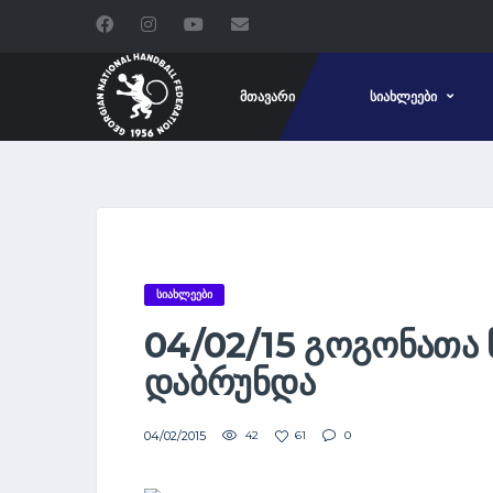
ᲛᲗᲐᲕᲐᲠᲘ
ᲡᲘᲐᲮᲚᲔᲔᲑᲘ
ᲡᲘᲐᲮᲚᲔᲔᲑᲘ
04/02/15 ᲒᲝᲒᲝᲜᲐᲗᲐ 
ᲓᲐᲑᲠᲣᲜᲓᲐ
04/02/2015
42
61
0