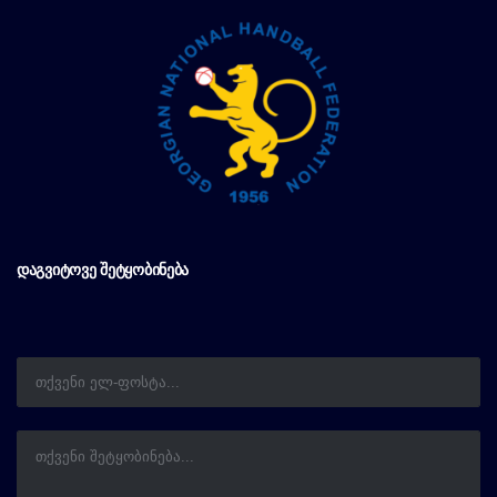
ᲓᲐᲒᲕᲘᲢᲝᲕᲔ ᲨᲔᲢᲧᲝᲑᲘᲜᲔᲑᲐ