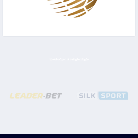
ᲡᲞᲝᲜᲡᲝᲠᲔᲑᲘ & ᲞᲐᲠᲢᲜᲘᲝᲠᲔᲑᲘ