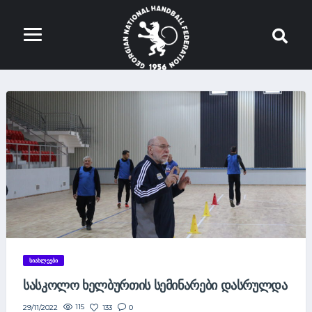
ᲡᲘᲐᲮᲚᲔᲔᲑᲘ
ᲡᲐᲡᲙᲝᲚᲝ ᲮᲔᲚᲑᲣᲠᲗᲘᲡ ᲡᲔᲛᲘᲜᲐᲠᲔᲑᲘ ᲓᲐᲡᲠᲣᲚᲓᲐ
115
133
0
29/11/2022