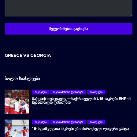
GREECE VS GEORGIA
ᲑᲝᲚᲝ ᲡᲘᲐᲮᲚᲔᲔᲑᲘ
ᲜᲐᲙᲠᲔᲑᲔᲑᲘ
ᲡᲐᲔᲠᲗᲐᲨᲘᲠᲘᲡᲝ ᲢᲣᲠᲜᲘᲠᲔᲑᲘ
ᲡᲘᲐᲮᲚᲔᲔᲑᲘ
ᲛᲐᲠᲪᲮᲘᲡ ᲛᲘᲣᲮᲔᲓᲐᲕᲐᲓ — ᲡᲐᲥᲐᲠᲗᲕᲔᲚᲝᲡ U18 ᲜᲐᲙᲠᲔᲑᲘ EHF-ᲘᲡ
ᲩᲔᲛᲞᲘᲝᲜᲐᲢᲘᲡ ᲤᲘᲜᲐᲚᲨᲘᲐ
08/08/2026
ᲜᲐᲙᲠᲔᲑᲔᲑᲘ
ᲡᲐᲔᲠᲗᲐᲨᲘᲠᲘᲡᲝ ᲢᲣᲠᲜᲘᲠᲔᲑᲘ
ᲡᲘᲐᲮᲚᲔᲔᲑᲘ
18-ᲬᲚᲐᲛᲓᲔᲚᲗᲐ ᲜᲐᲙᲠᲔᲑᲘ ᲔᲠᲗᲞᲘᲠᲝᲕᲜᲣᲚᲘ ᲚᲘᲓᲔᲠᲘ ᲒᲐᲮᲓᲐ
06/08/2026