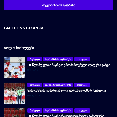
GREECE VS GEORGIA
ᲑᲝᲚᲝ ᲡᲘᲐᲮᲚᲔᲔᲑᲘ
ᲜᲐᲙᲠᲔᲑᲔᲑᲘ
ᲡᲐᲔᲠᲗᲐᲨᲘᲠᲘᲡᲝ ᲢᲣᲠᲜᲘᲠᲔᲑᲘ
ᲡᲘᲐᲮᲚᲔᲔᲑᲘ
18-ᲬᲚᲐᲛᲓᲔᲚᲗᲐ ᲜᲐᲙᲠᲔᲑᲘ ᲔᲠᲗᲞᲘᲠᲝᲕᲜᲣᲚᲘ ᲚᲘᲓᲔᲠᲘ ᲒᲐᲮᲓᲐ
06/08/2026
ᲜᲐᲙᲠᲔᲑᲔᲑᲘ
ᲡᲐᲔᲠᲗᲐᲨᲘᲠᲘᲡᲝ ᲢᲣᲠᲜᲘᲠᲔᲑᲘ
ᲡᲘᲐᲮᲚᲔᲔᲑᲘ
ᲡᲐᲛᲘᲓᲐᲜ ᲡᲐᲛᲘ ᲒᲐᲛᲐᲠᲯᲕᲔᲑᲐ — ᲙᲕᲘᲞᲠᲝᲡᲘᲪ ᲓᲐᲛᲐᲠᲪᲮᲔᲑᲣᲚᲘᲐ
05/08/2026
ᲜᲐᲙᲠᲔᲑᲔᲑᲘ
ᲡᲐᲔᲠᲗᲐᲨᲘᲠᲘᲡᲝ ᲢᲣᲠᲜᲘᲠᲔᲑᲘ
ᲡᲘᲐᲮᲚᲔᲔᲑᲘ
18-ᲬᲚᲐᲛᲓᲔᲚᲗᲐ ᲜᲐᲙᲠᲔᲑᲛᲐ ᲖᲔᲓᲘᲖᲔᲓ ᲛᲔᲝᲠᲔ ᲒᲐᲛᲐᲠᲯᲕᲔᲑᲐ