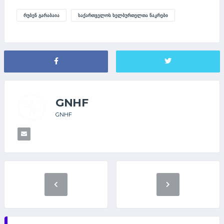
ᲠᲣᲑᲔᲜ ᲒᲐᲠᲐᲑᲐᲘᲐ
ᲡᲐᲥᲐᲠᲗᲕᲔᲚᲝᲡ ᲮᲔᲚᲑᲣᲠᲗᲔᲚᲗᲐ ᲜᲐᲙᲠᲔᲑᲘ
GNHF
GNHF