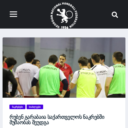
ᲜᲐᲙᲠᲔᲑᲔᲑᲘ
ᲡᲘᲐᲮᲚᲔᲔᲑᲘ
ᲠᲣᲑᲔᲜ ᲒᲐᲠᲐᲑᲐᲘᲐ ᲡᲐᲥᲐᲠᲗᲕᲔᲚᲝᲡ ᲜᲐᲙᲠᲔᲑᲨᲘ
ᲛᲣᲨᲐᲝᲑᲐᲡ ᲨᲔᲣᲓᲒᲐ