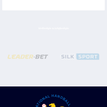
ᲡᲞᲝᲜᲡᲝᲠᲔᲑᲘ & ᲞᲐᲠᲢᲜᲘᲝᲠᲔᲑᲘ