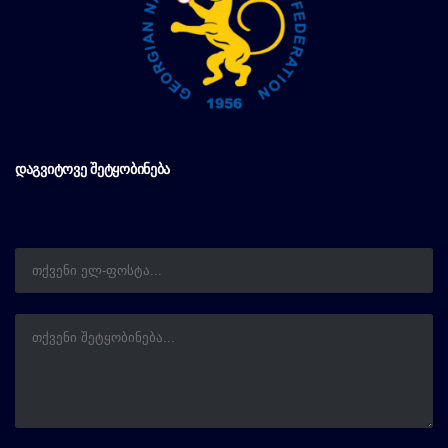
ᲓᲐᲒᲕᲘᲢᲝᲕᲔ ᲨᲔᲢᲧᲝᲑᲘᲜᲔᲑᲐ