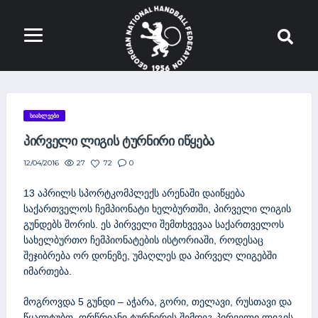
ᲡᲘᲐᲮᲚᲔᲔᲑᲘ
ᲞᲘᲠᲕᲔᲚᲘ ᲚᲘᲒᲘᲡ ᲢᲣᲠᲜᲘᲠᲘ ᲘᲬᲧᲔᲑᲐ
27
72
0
12/04/2016
13 აპრილს სპორტკომპლექს არენაში დაიწყება
საქართველოს ჩემპიონატი ხელბურთში, პირველი ლიგის
გუნდებს შორის. ეს პირველი შემთხვევაა საქართველოს
სახელბურთო ჩემპიონატების ისტორიაში, როდესაც
შეჯიბრება ორ დონეზე, უმაღლეს და პირველ ლიგებში
იმართება.
მოგროვდა 5 გუნდი – აჭარა, გორი, თელავი, რუსთავი და
წყალტუბო. ორწრიანი ტურნირის შემდეგ პირველი ლიგის