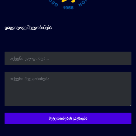
ᲓᲐᲒᲕᲘᲢᲝᲕᲔ ᲨᲔᲢᲧᲝᲑᲘᲜᲔᲑᲐ