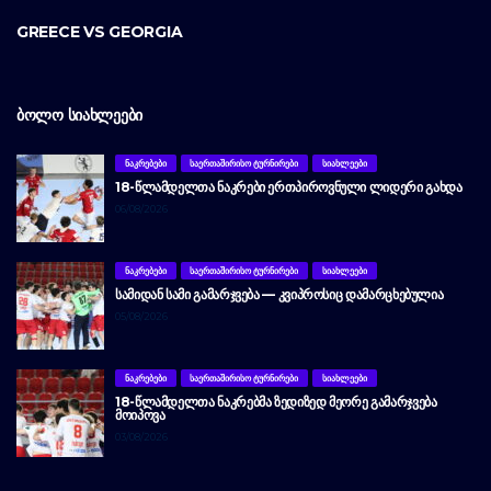
GREECE VS GEORGIA
ᲑᲝᲚᲝ ᲡᲘᲐᲮᲚᲔᲔᲑᲘ
ᲜᲐᲙᲠᲔᲑᲔᲑᲘ
ᲡᲐᲔᲠᲗᲐᲨᲘᲠᲘᲡᲝ ᲢᲣᲠᲜᲘᲠᲔᲑᲘ
ᲡᲘᲐᲮᲚᲔᲔᲑᲘ
18-ᲬᲚᲐᲛᲓᲔᲚᲗᲐ ᲜᲐᲙᲠᲔᲑᲘ ᲔᲠᲗᲞᲘᲠᲝᲕᲜᲣᲚᲘ ᲚᲘᲓᲔᲠᲘ ᲒᲐᲮᲓᲐ
06/08/2026
ᲜᲐᲙᲠᲔᲑᲔᲑᲘ
ᲡᲐᲔᲠᲗᲐᲨᲘᲠᲘᲡᲝ ᲢᲣᲠᲜᲘᲠᲔᲑᲘ
ᲡᲘᲐᲮᲚᲔᲔᲑᲘ
ᲡᲐᲛᲘᲓᲐᲜ ᲡᲐᲛᲘ ᲒᲐᲛᲐᲠᲯᲕᲔᲑᲐ — ᲙᲕᲘᲞᲠᲝᲡᲘᲪ ᲓᲐᲛᲐᲠᲪᲮᲔᲑᲣᲚᲘᲐ
05/08/2026
ᲜᲐᲙᲠᲔᲑᲔᲑᲘ
ᲡᲐᲔᲠᲗᲐᲨᲘᲠᲘᲡᲝ ᲢᲣᲠᲜᲘᲠᲔᲑᲘ
ᲡᲘᲐᲮᲚᲔᲔᲑᲘ
18-ᲬᲚᲐᲛᲓᲔᲚᲗᲐ ᲜᲐᲙᲠᲔᲑᲛᲐ ᲖᲔᲓᲘᲖᲔᲓ ᲛᲔᲝᲠᲔ ᲒᲐᲛᲐᲠᲯᲕᲔᲑᲐ
ᲛᲝᲘᲞᲝᲕᲐ
03/08/2026