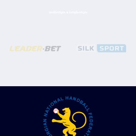
ᲡᲞᲝᲜᲡᲝᲠᲔᲑᲘ & ᲞᲐᲠᲢᲜᲘᲝᲠᲔᲑᲘ