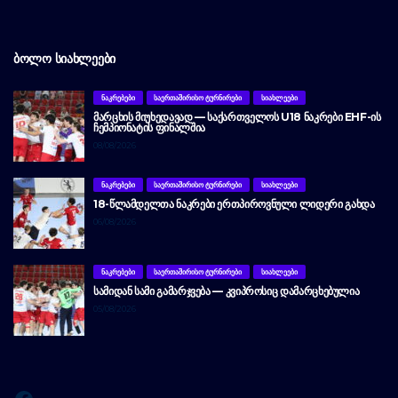
ᲑᲝᲚᲝ ᲡᲘᲐᲮᲚᲔᲔᲑᲘ
ᲜᲐᲙᲠᲔᲑᲔᲑᲘ
ᲡᲐᲔᲠᲗᲐᲨᲘᲠᲘᲡᲝ ᲢᲣᲠᲜᲘᲠᲔᲑᲘ
ᲡᲘᲐᲮᲚᲔᲔᲑᲘ
ᲛᲐᲠᲪᲮᲘᲡ ᲛᲘᲣᲮᲔᲓᲐᲕᲐᲓ — ᲡᲐᲥᲐᲠᲗᲕᲔᲚᲝᲡ U18 ᲜᲐᲙᲠᲔᲑᲘ EHF-ᲘᲡ
ᲩᲔᲛᲞᲘᲝᲜᲐᲢᲘᲡ ᲤᲘᲜᲐᲚᲨᲘᲐ
08/08/2026
ᲜᲐᲙᲠᲔᲑᲔᲑᲘ
ᲡᲐᲔᲠᲗᲐᲨᲘᲠᲘᲡᲝ ᲢᲣᲠᲜᲘᲠᲔᲑᲘ
ᲡᲘᲐᲮᲚᲔᲔᲑᲘ
18-ᲬᲚᲐᲛᲓᲔᲚᲗᲐ ᲜᲐᲙᲠᲔᲑᲘ ᲔᲠᲗᲞᲘᲠᲝᲕᲜᲣᲚᲘ ᲚᲘᲓᲔᲠᲘ ᲒᲐᲮᲓᲐ
06/08/2026
ᲜᲐᲙᲠᲔᲑᲔᲑᲘ
ᲡᲐᲔᲠᲗᲐᲨᲘᲠᲘᲡᲝ ᲢᲣᲠᲜᲘᲠᲔᲑᲘ
ᲡᲘᲐᲮᲚᲔᲔᲑᲘ
ᲡᲐᲛᲘᲓᲐᲜ ᲡᲐᲛᲘ ᲒᲐᲛᲐᲠᲯᲕᲔᲑᲐ — ᲙᲕᲘᲞᲠᲝᲡᲘᲪ ᲓᲐᲛᲐᲠᲪᲮᲔᲑᲣᲚᲘᲐ
05/08/2026