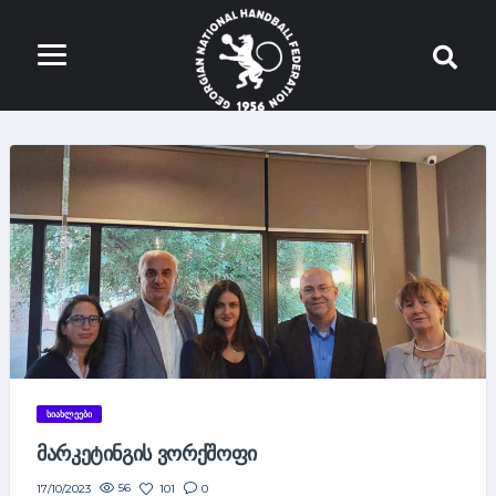
ᲡᲘᲐᲮᲚᲔᲔᲑᲘ
ᲛᲐᲠᲙᲔᲢᲘᲜᲒᲘᲡ ᲕᲝᲠᲥᲨᲝᲤᲘ
56
101
0
17/10/2023