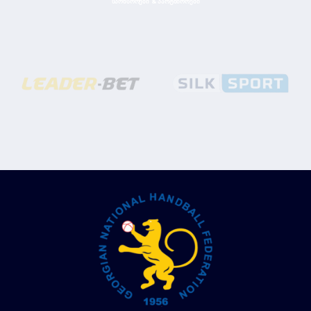
ᲡᲞᲝᲜᲡᲝᲠᲔᲑᲘ & ᲞᲐᲠᲢᲜᲘᲝᲠᲔᲑᲘ