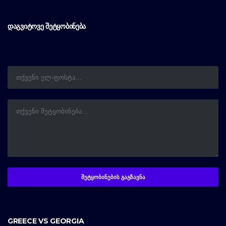
ᲓᲐᲒᲕᲘᲢᲝᲕᲔ ᲨᲔᲢᲧᲝᲑᲘᲜᲔᲑᲐ
GREECE VS GEORGIA