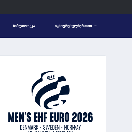
ᲑᲘᲑᲚᲘᲝᲗᲔᲙᲐ
ᲘᲪᲮᲝᲕᲠᲔ ᲮᲔᲚᲑᲣᲠᲗᲘᲗ