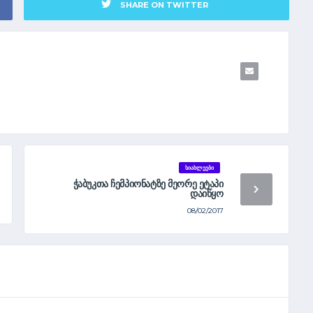
SHARE ON TWITTER
ᲡᲘᲐᲮᲚᲔᲔᲑᲘ
ᲭᲐᲑᲣᲙᲗᲐ ᲩᲔᲛᲞᲘᲝᲜᲐᲢᲖᲔ ᲛᲔᲝᲠᲔ ᲔᲢᲐᲞᲘ
ᲓᲐᲘᲬᲧᲝ
08/02/2017