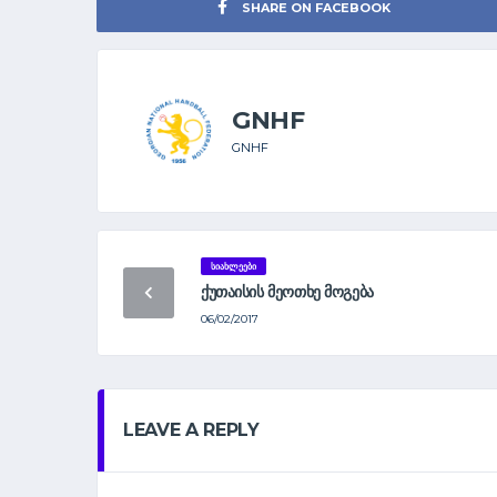
SHARE ON FACEBOOK
GNHF
GNHF
ᲡᲘᲐᲮᲚᲔᲔᲑᲘ
ᲥᲣᲗᲐᲘᲡᲘᲡ ᲛᲔᲝᲗᲮᲔ ᲛᲝᲒᲔᲑᲐ
06/02/2017
LEAVE A REPLY