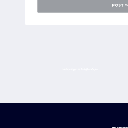
ᲡᲞᲝᲜᲡᲝᲠᲔᲑᲘ & ᲞᲐᲠᲢᲜᲘᲝᲠᲔᲑᲘ