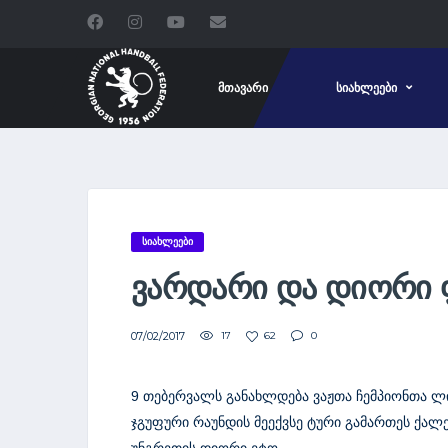
ᲛᲗᲐᲕᲐᲠᲘ
ᲡᲘᲐᲮᲚᲔᲔᲑᲘ
ᲡᲘᲐᲮᲚᲔᲔᲑᲘ
ᲕᲐᲠᲓᲐᲠᲘ ᲓᲐ ᲓᲘᲝᲠᲘ 
07/02/2017
17
62
0
9 თებერვალს განახლდება ვაჟთა ჩემპიონთა ლ
ჯგუფური რაუნდის მეექვსე ტური გამართეს ქალ
უნგრეთის დიორი ეტო.