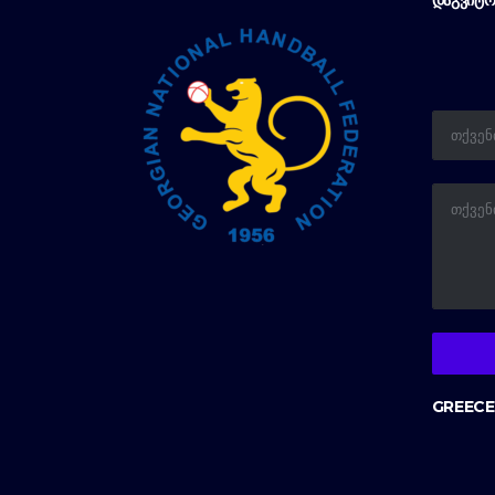
ᲓᲐᲒᲕᲘᲢᲝ
GREECE