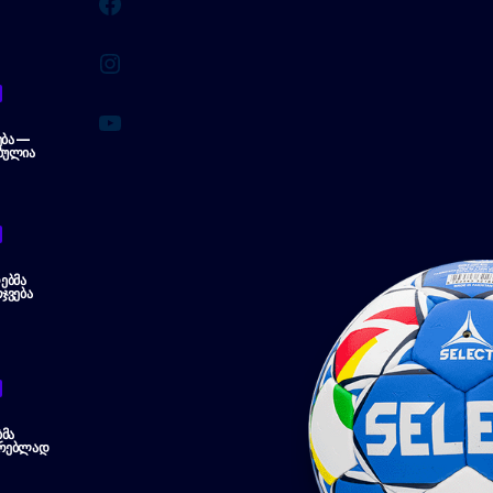
Facebook
Instagram
YouTube
ᲔᲑᲐ —
ᲑᲣᲚᲘᲐ
ᲔᲑᲛᲐ
ᲯᲕᲔᲑᲐ
ᲛᲐ
ᲔᲠᲔᲑᲚᲐᲓ