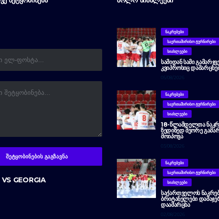
ᲕᲔ ᲨᲔᲢᲧᲝᲑᲘᲜᲔᲑᲐ
ᲑᲝᲚᲝ ᲡᲘᲐᲮᲚᲔᲔᲑᲘ
ᲜᲐᲙᲠᲔᲑᲔᲑᲘ
ᲡᲐᲔᲠᲗᲐᲨᲘᲠᲘᲡᲝ ᲢᲣᲠᲜᲘᲠᲔᲑᲘ
ᲡᲘᲐᲮᲚᲔᲔᲑᲘ
ᲡᲐᲛᲘᲓᲐᲜ ᲡᲐᲛᲘ ᲒᲐᲛᲐᲠᲯᲕ
ᲙᲕᲘᲞᲠᲝᲡᲘᲪ ᲓᲐᲛᲐᲠᲪᲮᲔ
05/08/2026
ᲜᲐᲙᲠᲔᲑᲔᲑᲘ
ᲡᲐᲔᲠᲗᲐᲨᲘᲠᲘᲡᲝ ᲢᲣᲠᲜᲘᲠᲔᲑᲘ
ᲡᲘᲐᲮᲚᲔᲔᲑᲘ
18-ᲬᲚᲐᲛᲓᲔᲚᲗᲐ ᲜᲐᲙᲠ
ᲖᲔᲓᲘᲖᲔᲓ ᲛᲔᲝᲠᲔ ᲒᲐᲛᲐᲠ
ᲛᲝᲘᲞᲝᲕᲐ
03/08/2026
ᲜᲐᲙᲠᲔᲑᲔᲑᲘ
ᲡᲐᲔᲠᲗᲐᲨᲘᲠᲘᲡᲝ ᲢᲣᲠᲜᲘᲠᲔᲑᲘ
 VS GEORGIA
ᲡᲘᲐᲮᲚᲔᲔᲑᲘ
ᲡᲐᲥᲐᲠᲗᲕᲔᲚᲝᲡ ᲜᲐᲙᲠᲔᲑ
ᲑᲠᲘᲢᲐᲜᲔᲚᲔᲑᲘ ᲓᲐᲛᲐᲯ
ᲓᲐᲐᲛᲐᲠᲪᲮᲐ
02/08/2026