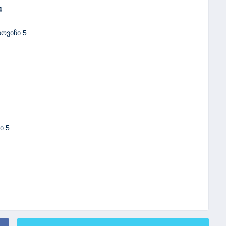
4
დოვიჩი 5
ი 5