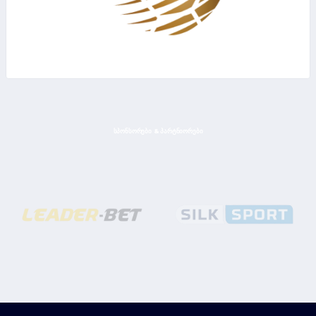
ᲡᲞᲝᲜᲡᲝᲠᲔᲑᲘ & ᲞᲐᲠᲢᲜᲘᲝᲠᲔᲑᲘ