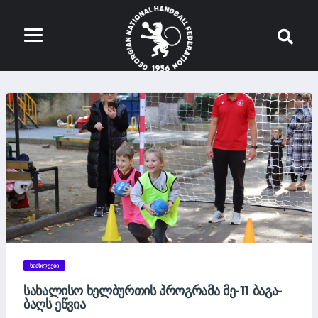
ᲡᲘᲐᲮᲚᲔᲔᲑᲘ
ᲡᲐᲮᲐᲚᲘᲡᲝ ᲮᲔᲚᲑᲣᲠᲗᲘᲡ ᲞᲠᲝᲒᲠᲐᲛᲐ ᲛᲔ-11 ᲑᲐᲒᲐ-
ᲑᲐᲦᲡ ᲔᲬᲕᲘᲐ