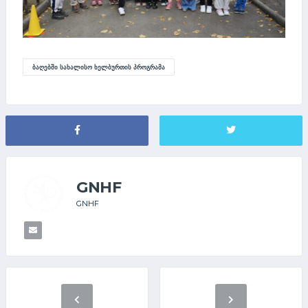
ᲑᲐᲦᲔᲑᲨᲘ ᲡᲐᲮᲐᲚᲘᲡᲝ ᲮᲔᲚᲑᲣᲠᲗᲘᲡ ᲞᲠᲝᲒᲠᲐᲛᲐ
GNHF
GNHF