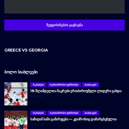
GREECE VS GEORGIA
ᲑᲝᲚᲝ ᲡᲘᲐᲮᲚᲔᲔᲑᲘ
ᲜᲐᲙᲠᲔᲑᲔᲑᲘ
ᲡᲐᲔᲠᲗᲐᲨᲘᲠᲘᲡᲝ ᲢᲣᲠᲜᲘᲠᲔᲑᲘ
ᲡᲘᲐᲮᲚᲔᲔᲑᲘ
18-ᲬᲚᲐᲛᲓᲔᲚᲗᲐ ᲜᲐᲙᲠᲔᲑᲘ ᲔᲠᲗᲞᲘᲠᲝᲕᲜᲣᲚᲘ ᲚᲘᲓᲔᲠᲘ ᲒᲐᲮᲓᲐ
06/08/2026
ᲜᲐᲙᲠᲔᲑᲔᲑᲘ
ᲡᲐᲔᲠᲗᲐᲨᲘᲠᲘᲡᲝ ᲢᲣᲠᲜᲘᲠᲔᲑᲘ
ᲡᲘᲐᲮᲚᲔᲔᲑᲘ
ᲡᲐᲛᲘᲓᲐᲜ ᲡᲐᲛᲘ ᲒᲐᲛᲐᲠᲯᲕᲔᲑᲐ — ᲙᲕᲘᲞᲠᲝᲡᲘᲪ ᲓᲐᲛᲐᲠᲪᲮᲔᲑᲣᲚᲘᲐ
05/08/2026