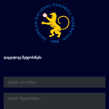
ᲓᲐᲒᲕᲘᲢᲝᲕᲔ ᲨᲔᲢᲧᲝᲑᲘᲜᲔᲑᲐ