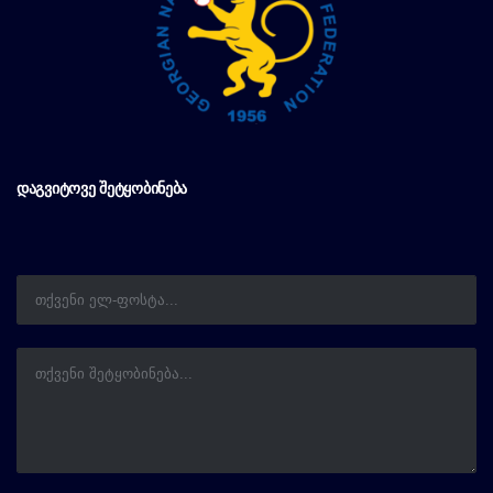
ᲓᲐᲒᲕᲘᲢᲝᲕᲔ ᲨᲔᲢᲧᲝᲑᲘᲜᲔᲑᲐ