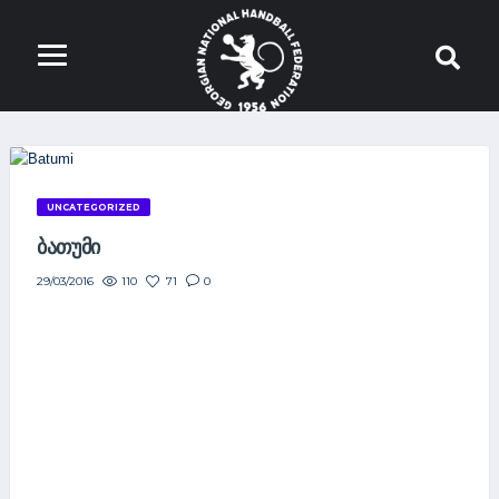
UNCATEGORIZED
ᲑᲐᲗᲣᲛᲘ
110
71
0
29/03/2016