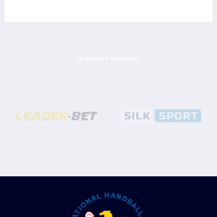
ᲡᲞᲝᲜᲡᲝᲠᲔᲑᲘ & ᲞᲐᲠᲢᲜᲘᲝᲠᲔᲑᲘ