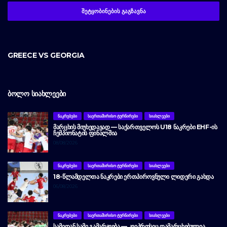
GREECE VS GEORGIA
ᲑᲝᲚᲝ ᲡᲘᲐᲮᲚᲔᲔᲑᲘ
ᲜᲐᲙᲠᲔᲑᲔᲑᲘ
ᲡᲐᲔᲠᲗᲐᲨᲘᲠᲘᲡᲝ ᲢᲣᲠᲜᲘᲠᲔᲑᲘ
ᲡᲘᲐᲮᲚᲔᲔᲑᲘ
ᲛᲐᲠᲪᲮᲘᲡ ᲛᲘᲣᲮᲔᲓᲐᲕᲐᲓ — ᲡᲐᲥᲐᲠᲗᲕᲔᲚᲝᲡ U18 ᲜᲐᲙᲠᲔᲑᲘ EHF-ᲘᲡ
ᲩᲔᲛᲞᲘᲝᲜᲐᲢᲘᲡ ᲤᲘᲜᲐᲚᲨᲘᲐ
08/08/2026
ᲜᲐᲙᲠᲔᲑᲔᲑᲘ
ᲡᲐᲔᲠᲗᲐᲨᲘᲠᲘᲡᲝ ᲢᲣᲠᲜᲘᲠᲔᲑᲘ
ᲡᲘᲐᲮᲚᲔᲔᲑᲘ
18-ᲬᲚᲐᲛᲓᲔᲚᲗᲐ ᲜᲐᲙᲠᲔᲑᲘ ᲔᲠᲗᲞᲘᲠᲝᲕᲜᲣᲚᲘ ᲚᲘᲓᲔᲠᲘ ᲒᲐᲮᲓᲐ
06/08/2026
ᲜᲐᲙᲠᲔᲑᲔᲑᲘ
ᲡᲐᲔᲠᲗᲐᲨᲘᲠᲘᲡᲝ ᲢᲣᲠᲜᲘᲠᲔᲑᲘ
ᲡᲘᲐᲮᲚᲔᲔᲑᲘ
ᲡᲐᲛᲘᲓᲐᲜ ᲡᲐᲛᲘ ᲒᲐᲛᲐᲠᲯᲕᲔᲑᲐ — ᲙᲕᲘᲞᲠᲝᲡᲘᲪ ᲓᲐᲛᲐᲠᲪᲮᲔᲑᲣᲚᲘᲐ