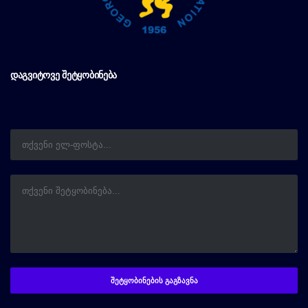
ᲓᲐᲒᲕᲘᲢᲝᲕᲔ ᲨᲔᲢᲧᲝᲑᲘᲜᲔᲑᲐ