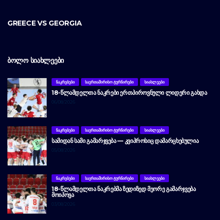
GREECE VS GEORGIA
ᲑᲝᲚᲝ ᲡᲘᲐᲮᲚᲔᲔᲑᲘ
ᲜᲐᲙᲠᲔᲑᲔᲑᲘ
ᲡᲐᲔᲠᲗᲐᲨᲘᲠᲘᲡᲝ ᲢᲣᲠᲜᲘᲠᲔᲑᲘ
ᲡᲘᲐᲮᲚᲔᲔᲑᲘ
18-ᲬᲚᲐᲛᲓᲔᲚᲗᲐ ᲜᲐᲙᲠᲔᲑᲘ ᲔᲠᲗᲞᲘᲠᲝᲕᲜᲣᲚᲘ ᲚᲘᲓᲔᲠᲘ ᲒᲐᲮᲓᲐ
06/08/2026
ᲜᲐᲙᲠᲔᲑᲔᲑᲘ
ᲡᲐᲔᲠᲗᲐᲨᲘᲠᲘᲡᲝ ᲢᲣᲠᲜᲘᲠᲔᲑᲘ
ᲡᲘᲐᲮᲚᲔᲔᲑᲘ
ᲡᲐᲛᲘᲓᲐᲜ ᲡᲐᲛᲘ ᲒᲐᲛᲐᲠᲯᲕᲔᲑᲐ — ᲙᲕᲘᲞᲠᲝᲡᲘᲪ ᲓᲐᲛᲐᲠᲪᲮᲔᲑᲣᲚᲘᲐ
05/08/2026
ᲜᲐᲙᲠᲔᲑᲔᲑᲘ
ᲡᲐᲔᲠᲗᲐᲨᲘᲠᲘᲡᲝ ᲢᲣᲠᲜᲘᲠᲔᲑᲘ
ᲡᲘᲐᲮᲚᲔᲔᲑᲘ
18-ᲬᲚᲐᲛᲓᲔᲚᲗᲐ ᲜᲐᲙᲠᲔᲑᲛᲐ ᲖᲔᲓᲘᲖᲔᲓ ᲛᲔᲝᲠᲔ ᲒᲐᲛᲐᲠᲯᲕᲔᲑᲐ
ᲛᲝᲘᲞᲝᲕᲐ
03/08/2026