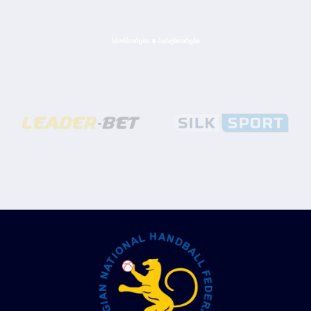
ᲡᲞᲝᲜᲡᲝᲠᲔᲑᲘ & ᲞᲐᲠᲢᲜᲘᲝᲠᲔᲑᲘ