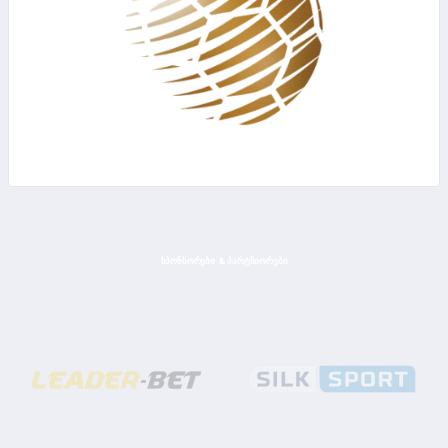
ᲡᲞᲝᲜᲡᲝᲠᲔᲑᲘ & ᲞᲐᲠᲢᲜᲘᲝᲠᲔᲑᲘ