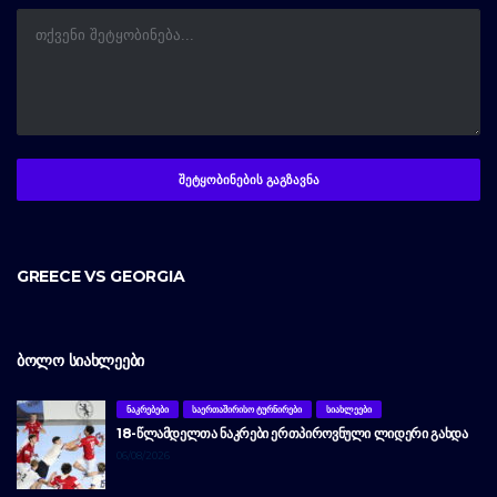
GREECE VS GEORGIA
ᲑᲝᲚᲝ ᲡᲘᲐᲮᲚᲔᲔᲑᲘ
ᲜᲐᲙᲠᲔᲑᲔᲑᲘ
ᲡᲐᲔᲠᲗᲐᲨᲘᲠᲘᲡᲝ ᲢᲣᲠᲜᲘᲠᲔᲑᲘ
ᲡᲘᲐᲮᲚᲔᲔᲑᲘ
18-ᲬᲚᲐᲛᲓᲔᲚᲗᲐ ᲜᲐᲙᲠᲔᲑᲘ ᲔᲠᲗᲞᲘᲠᲝᲕᲜᲣᲚᲘ ᲚᲘᲓᲔᲠᲘ ᲒᲐᲮᲓᲐ
06/08/2026