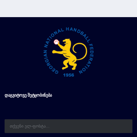
ᲓᲐᲒᲕᲘᲢᲝᲕᲔ ᲨᲔᲢᲧᲝᲑᲘᲜᲔᲑᲐ