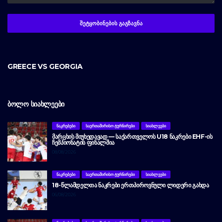
GREECE VS GEORGIA
ᲑᲝᲚᲝ ᲡᲘᲐᲮᲚᲔᲔᲑᲘ
ᲜᲐᲙᲠᲔᲑᲔᲑᲘ
ᲡᲐᲔᲠᲗᲐᲨᲘᲠᲘᲡᲝ ᲢᲣᲠᲜᲘᲠᲔᲑᲘ
ᲡᲘᲐᲮᲚᲔᲔᲑᲘ
ᲛᲐᲠᲪᲮᲘᲡ ᲛᲘᲣᲮᲔᲓᲐᲕᲐᲓ — ᲡᲐᲥᲐᲠᲗᲕᲔᲚᲝᲡ U18 ᲜᲐᲙᲠᲔᲑᲘ EHF-ᲘᲡ
ᲩᲔᲛᲞᲘᲝᲜᲐᲢᲘᲡ ᲤᲘᲜᲐᲚᲨᲘᲐ
08/08/2026
ᲜᲐᲙᲠᲔᲑᲔᲑᲘ
ᲡᲐᲔᲠᲗᲐᲨᲘᲠᲘᲡᲝ ᲢᲣᲠᲜᲘᲠᲔᲑᲘ
ᲡᲘᲐᲮᲚᲔᲔᲑᲘ
18-ᲬᲚᲐᲛᲓᲔᲚᲗᲐ ᲜᲐᲙᲠᲔᲑᲘ ᲔᲠᲗᲞᲘᲠᲝᲕᲜᲣᲚᲘ ᲚᲘᲓᲔᲠᲘ ᲒᲐᲮᲓᲐ
06/08/2026