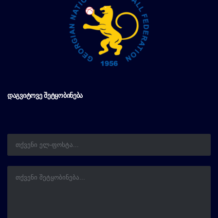
ᲓᲐᲒᲕᲘᲢᲝᲕᲔ ᲨᲔᲢᲧᲝᲑᲘᲜᲔᲑᲐ