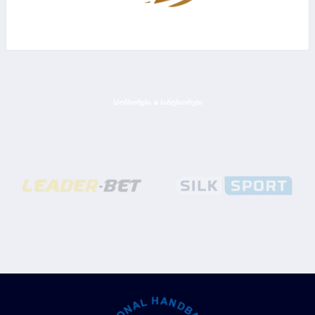
ᲡᲞᲝᲜᲡᲝᲠᲔᲑᲘ & ᲞᲐᲠᲢᲜᲘᲝᲠᲔᲑᲘ