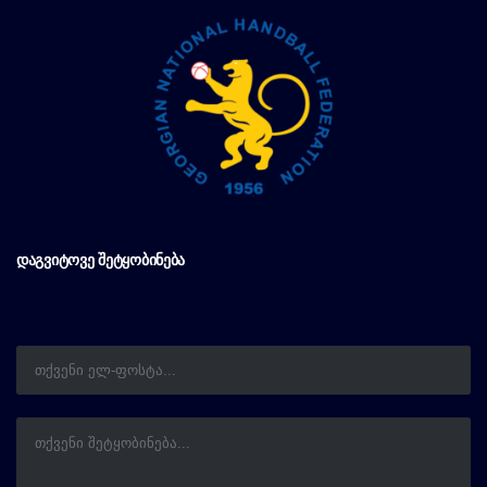
ᲓᲐᲒᲕᲘᲢᲝᲕᲔ ᲨᲔᲢᲧᲝᲑᲘᲜᲔᲑᲐ