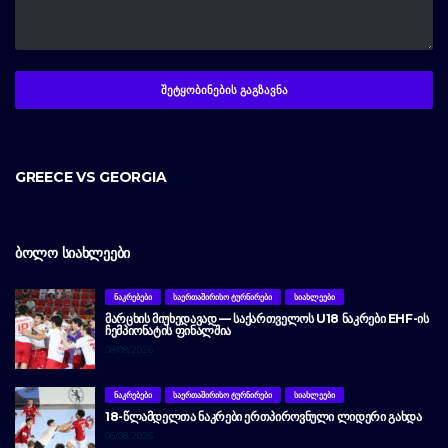
GREECE VS GEORGIA
ᲑᲝᲚᲝ ᲡᲘᲐᲮᲚᲔᲔᲑᲘ
ᲜᲐᲙᲠᲔᲑᲔᲑᲘ
ᲡᲐᲔᲠᲗᲐᲨᲘᲠᲘᲡᲝ ᲢᲣᲠᲜᲘᲠᲔᲑᲘ
ᲡᲘᲐᲮᲚᲔᲔᲑᲘ
ᲛᲐᲠᲪᲮᲘᲡ ᲛᲘᲣᲮᲔᲓᲐᲕᲐᲓ — ᲡᲐᲥᲐᲠᲗᲕᲔᲚᲝᲡ U18 ᲜᲐᲙᲠᲔᲑᲘ EHF-ᲘᲡ
ᲩᲔᲛᲞᲘᲝᲜᲐᲢᲘᲡ ᲤᲘᲜᲐᲚᲨᲘᲐ
08/08/2026
ᲜᲐᲙᲠᲔᲑᲔᲑᲘ
ᲡᲐᲔᲠᲗᲐᲨᲘᲠᲘᲡᲝ ᲢᲣᲠᲜᲘᲠᲔᲑᲘ
ᲡᲘᲐᲮᲚᲔᲔᲑᲘ
18-ᲬᲚᲐᲛᲓᲔᲚᲗᲐ ᲜᲐᲙᲠᲔᲑᲘ ᲔᲠᲗᲞᲘᲠᲝᲕᲜᲣᲚᲘ ᲚᲘᲓᲔᲠᲘ ᲒᲐᲮᲓᲐ
06/08/2026