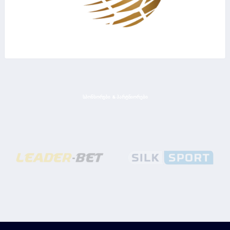
ᲡᲞᲝᲜᲡᲝᲠᲔᲑᲘ & ᲞᲐᲠᲢᲜᲘᲝᲠᲔᲑᲘ