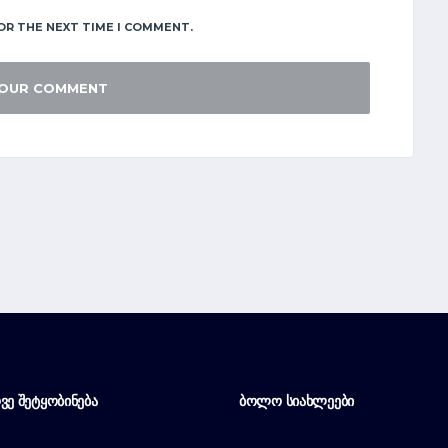
OR THE NEXT TIME I COMMENT.
ᲕᲔ ᲨᲔᲢᲧᲝᲑᲘᲜᲔᲑᲐ
ᲑᲝᲚᲝ ᲡᲘᲐᲮᲚᲔᲔᲑᲘ