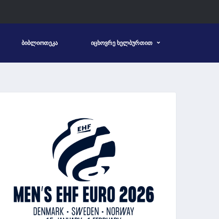
ᲑᲘᲑᲚᲘᲝᲗᲔᲙᲐ
ᲘᲪᲮᲝᲕᲠᲔ ᲮᲔᲚᲑᲣᲠᲗᲘᲗ