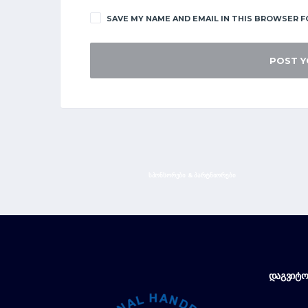
SAVE MY NAME AND EMAIL IN THIS BROWSER F
ᲡᲞᲝᲜᲡᲝᲠᲔᲑᲘ & ᲞᲐᲠᲢᲜᲘᲝᲠᲔᲑᲘ
ᲓᲐᲒᲕᲘᲢᲝ