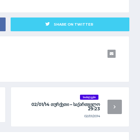
SHARE ON TWITTER
ᲡᲘᲐᲮᲚᲔᲔᲑᲘ
02/01/14 ᲗᲣᲠᲥᲔᲗᲘ – ᲡᲐᲥᲐᲠᲗᲕᲔᲚᲝ
29:23
02/01/2014