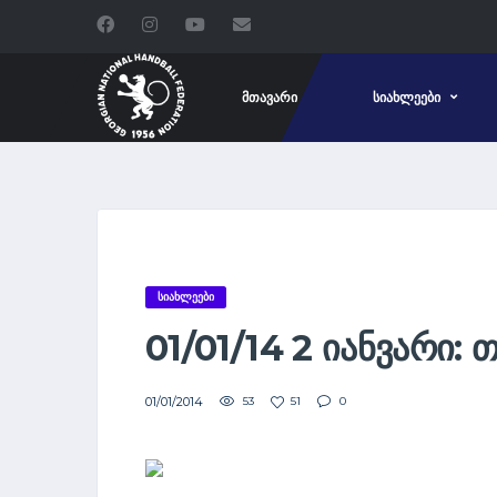
ᲛᲗᲐᲕᲐᲠᲘ
ᲡᲘᲐᲮᲚᲔᲔᲑᲘ
ᲡᲘᲐᲮᲚᲔᲔᲑᲘ
01/01/14 2 ᲘᲐᲜᲕᲐᲠᲘ
01/01/2014
53
51
0