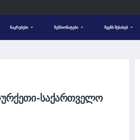
ᲜᲐᲙᲠᲔᲑᲔᲑᲘ
ᲩᲔᲛᲞᲘᲝᲜᲐᲢᲔᲑᲘ
ᲩᲕᲔᲜᲡ ᲨᲔᲡᲐᲮᲔᲑ
: ᲗᲣᲠᲥᲔᲗᲘ-ᲡᲐᲥᲐᲠᲗᲕᲔᲚᲝ