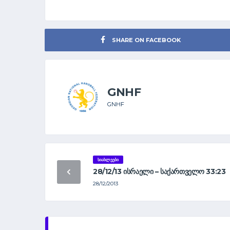
SHARE ON FACEBOOK
GNHF
GNHF
ᲡᲘᲐᲮᲚᲔᲔᲑᲘ
28/12/13 ᲘᲡᲠᲐᲔᲚᲘ – ᲡᲐᲥᲐᲠᲗᲕᲔᲚᲝ 33:23
28/12/2013