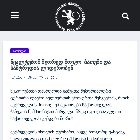
ᲡᲘᲐᲮᲚᲔᲔᲑᲘ
ᲬᲧᲐᲚᲢᲣᲑᲝᲛ ᲛᲔᲝᲠᲔᲓ ᲛᲝᲘᲒᲝ, ᲑᲐᲗᲣᲛᲘ ᲓᲐ
ᲡᲐᲛᲢᲠᲔᲓᲘᲐ ᲚᲘᲓᲔᲠᲝᲑᲔᲜ
32
74
0
10/10/2017
წყალტუბოში დასრულდა ჭაბუკთა მემორიალური
ტურნირი იქაური ხელბურთის ერთ-ერთი მესვეურის, როინ
მეტრეველის პრიზზე. ეს შეჯიბრება საქართველოს
ჭაბუკთა ჩემპიონატის პირველი წრეც იყო დასავლეთი
საქართველოს გუნდებს შორის.
მეტრეველის ხსოვნის ტურნირი, ისევე როგორც ვახტანგ
ხელისუფლისა და მილერ ქიშმარიას მემორიალი,