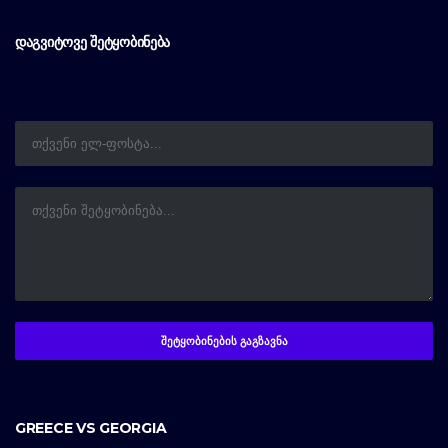
ᲓᲐᲒᲕᲘᲢᲝᲕᲔ ᲨᲔᲢᲧᲝᲑᲘᲜᲔᲑᲐ
GREECE VS GEORGIA