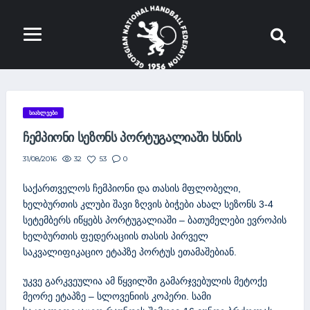
ᲡᲘᲐᲮᲚᲔᲔᲑᲘ
ᲩᲔᲛᲞᲘᲝᲜᲘ ᲡᲔᲖᲝᲜᲡ ᲞᲝᲠᲢᲣᲒᲐᲚᲘᲐᲨᲘ ᲮᲡᲜᲘᲡ
32
53
0
31/08/2016
საქართველოს ჩემპიონი და თასის მფლობელი,
ხელბურთის კლუბი შავი ზღვის ბიჭები ახალ სეზონს 3-4
სეტემბერს იწყებს პორტუგალიაში – ბათუმელები ევროპის
ხელბურთის ფედერაციის თასის პირველ
საკვალიფიკაციო ეტაპზე პორტუს ეთამაშებიან.
უკვე გარკვეულია ამ წყვილში გამარჯვებულის მეტოქე
მეორე ეტაპზე – სლოვენიის კოპერი. სამი