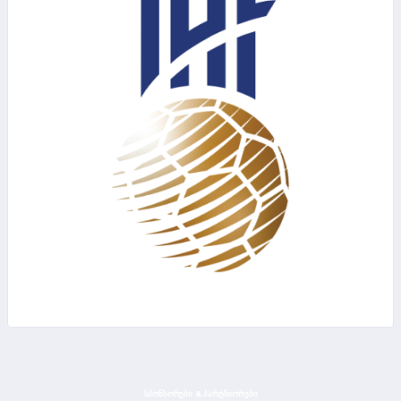
ᲡᲞᲝᲜᲡᲝᲠᲔᲑᲘ & ᲞᲐᲠᲢᲜᲘᲝᲠᲔᲑᲘ