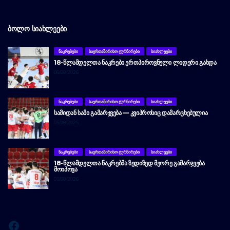
ᲑᲝᲚᲝ ᲡᲘᲐᲮᲚᲔᲔᲑᲘ
ᲜᲐᲙᲠᲔᲑᲔᲑᲘ
ᲡᲐᲔᲠᲗᲐᲨᲘᲠᲘᲡᲝ ᲢᲣᲠᲜᲘᲠᲔᲑᲘ
ᲡᲘᲐᲮᲚᲔᲔᲑᲘ
18-ᲬᲚᲐᲛᲓᲔᲚᲗᲐ ᲜᲐᲙᲠᲔᲑᲘ ᲔᲠᲗᲞᲘᲠᲝᲕᲜᲣᲚᲘ ᲚᲘᲓᲔᲠᲘ ᲒᲐᲮᲓᲐ
06/08/2026
ᲜᲐᲙᲠᲔᲑᲔᲑᲘ
ᲡᲐᲔᲠᲗᲐᲨᲘᲠᲘᲡᲝ ᲢᲣᲠᲜᲘᲠᲔᲑᲘ
ᲡᲘᲐᲮᲚᲔᲔᲑᲘ
ᲡᲐᲛᲘᲓᲐᲜ ᲡᲐᲛᲘ ᲒᲐᲛᲐᲠᲯᲕᲔᲑᲐ — ᲙᲕᲘᲞᲠᲝᲡᲘᲪ ᲓᲐᲛᲐᲠᲪᲮᲔᲑᲣᲚᲘᲐ
05/08/2026
ᲜᲐᲙᲠᲔᲑᲔᲑᲘ
ᲡᲐᲔᲠᲗᲐᲨᲘᲠᲘᲡᲝ ᲢᲣᲠᲜᲘᲠᲔᲑᲘ
ᲡᲘᲐᲮᲚᲔᲔᲑᲘ
18-ᲬᲚᲐᲛᲓᲔᲚᲗᲐ ᲜᲐᲙᲠᲔᲑᲛᲐ ᲖᲔᲓᲘᲖᲔᲓ ᲛᲔᲝᲠᲔ ᲒᲐᲛᲐᲠᲯᲕᲔᲑᲐ
ᲛᲝᲘᲞᲝᲕᲐ
03/08/2026
Facebook