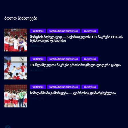
ᲑᲝᲚᲝ ᲡᲘᲐᲮᲚᲔᲔᲑᲘ
ᲜᲐᲙᲠᲔᲑᲔᲑᲘ
ᲡᲐᲔᲠᲗᲐᲨᲘᲠᲘᲡᲝ ᲢᲣᲠᲜᲘᲠᲔᲑᲘ
ᲡᲘᲐᲮᲚᲔᲔᲑᲘ
ᲛᲐᲠᲪᲮᲘᲡ ᲛᲘᲣᲮᲔᲓᲐᲕᲐᲓ — ᲡᲐᲥᲐᲠᲗᲕᲔᲚᲝᲡ U18 ᲜᲐᲙᲠᲔᲑᲘ EHF-ᲘᲡ
ᲩᲔᲛᲞᲘᲝᲜᲐᲢᲘᲡ ᲤᲘᲜᲐᲚᲨᲘᲐ
08/08/2026
ᲜᲐᲙᲠᲔᲑᲔᲑᲘ
ᲡᲐᲔᲠᲗᲐᲨᲘᲠᲘᲡᲝ ᲢᲣᲠᲜᲘᲠᲔᲑᲘ
ᲡᲘᲐᲮᲚᲔᲔᲑᲘ
18-ᲬᲚᲐᲛᲓᲔᲚᲗᲐ ᲜᲐᲙᲠᲔᲑᲘ ᲔᲠᲗᲞᲘᲠᲝᲕᲜᲣᲚᲘ ᲚᲘᲓᲔᲠᲘ ᲒᲐᲮᲓᲐ
06/08/2026
ᲜᲐᲙᲠᲔᲑᲔᲑᲘ
ᲡᲐᲔᲠᲗᲐᲨᲘᲠᲘᲡᲝ ᲢᲣᲠᲜᲘᲠᲔᲑᲘ
ᲡᲘᲐᲮᲚᲔᲔᲑᲘ
ᲡᲐᲛᲘᲓᲐᲜ ᲡᲐᲛᲘ ᲒᲐᲛᲐᲠᲯᲕᲔᲑᲐ — ᲙᲕᲘᲞᲠᲝᲡᲘᲪ ᲓᲐᲛᲐᲠᲪᲮᲔᲑᲣᲚᲘᲐ
05/08/2026
Facebook