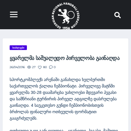
ᲡᲘᲐᲮᲚᲔᲔᲑᲘ
ᲧᲕᲐᲠᲔᲚᲛᲐ ᲡᲐᲨᲣᲐᲚᲔᲓᲝ ᲞᲘᲠᲕᲔᲚᲝᲑᲐ ᲒᲐᲘᲜᲐᲦᲓᲐ
27
80
0
26/04/2016
სპორტკომპლექს არენაში განახლდა ხელბურთში
საქართველოს ქალთა ჩემპიონატი. პირველივე მატჩში
ყვარელმა 30-28 დაამარცხა უახლოესი მდევარი პეგასი
და სამწრიანი ტურნირის პირველ ადგილზე დასრულება
გაინაღდა. 4 საუკეთესო გუნდი ჩემპიონობისთვის
ბრძოლას ფინალური ოთხეულის ფორმატით
გააგრძელებს.
ოთხეული უკვე გარკვეულია – ყვარელი, პეგასი, მამული,