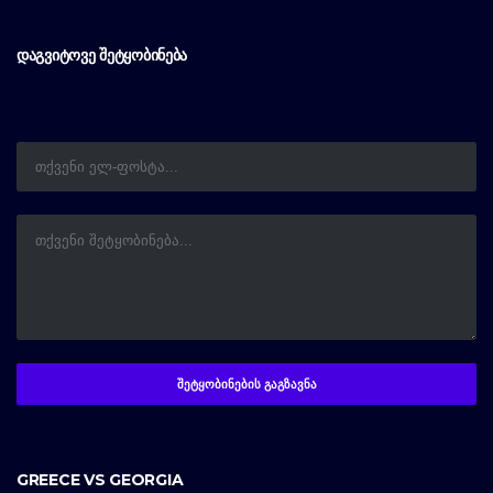
ᲓᲐᲒᲕᲘᲢᲝᲕᲔ ᲨᲔᲢᲧᲝᲑᲘᲜᲔᲑᲐ
GREECE VS GEORGIA