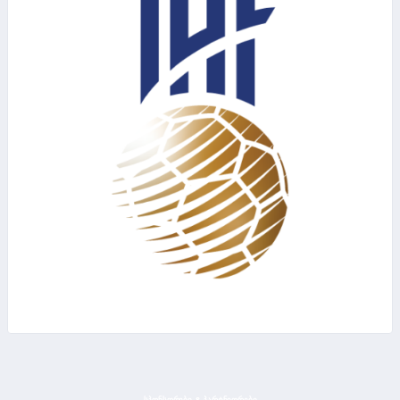
ᲡᲞᲝᲜᲡᲝᲠᲔᲑᲘ & ᲞᲐᲠᲢᲜᲘᲝᲠᲔᲑᲘ