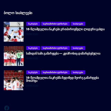
ᲑᲝᲚᲝ ᲡᲘᲐᲮᲚᲔᲔᲑᲘ
ᲜᲐᲙᲠᲔᲑᲔᲑᲘ
ᲡᲐᲔᲠᲗᲐᲨᲘᲠᲘᲡᲝ ᲢᲣᲠᲜᲘᲠᲔᲑᲘ
ᲡᲘᲐᲮᲚᲔᲔᲑᲘ
18-ᲬᲚᲐᲛᲓᲔᲚᲗᲐ ᲜᲐᲙᲠᲔᲑᲘ ᲔᲠᲗᲞᲘᲠᲝᲕᲜᲣᲚᲘ ᲚᲘᲓᲔᲠᲘ ᲒᲐᲮᲓᲐ
06/08/2026
ᲜᲐᲙᲠᲔᲑᲔᲑᲘ
ᲡᲐᲔᲠᲗᲐᲨᲘᲠᲘᲡᲝ ᲢᲣᲠᲜᲘᲠᲔᲑᲘ
ᲡᲘᲐᲮᲚᲔᲔᲑᲘ
ᲡᲐᲛᲘᲓᲐᲜ ᲡᲐᲛᲘ ᲒᲐᲛᲐᲠᲯᲕᲔᲑᲐ — ᲙᲕᲘᲞᲠᲝᲡᲘᲪ ᲓᲐᲛᲐᲠᲪᲮᲔᲑᲣᲚᲘᲐ
05/08/2026
ᲜᲐᲙᲠᲔᲑᲔᲑᲘ
ᲡᲐᲔᲠᲗᲐᲨᲘᲠᲘᲡᲝ ᲢᲣᲠᲜᲘᲠᲔᲑᲘ
ᲡᲘᲐᲮᲚᲔᲔᲑᲘ
18-ᲬᲚᲐᲛᲓᲔᲚᲗᲐ ᲜᲐᲙᲠᲔᲑᲛᲐ ᲖᲔᲓᲘᲖᲔᲓ ᲛᲔᲝᲠᲔ ᲒᲐᲛᲐᲠᲯᲕᲔᲑᲐ
ᲛᲝᲘᲞᲝᲕᲐ
03/08/2026
Facebook