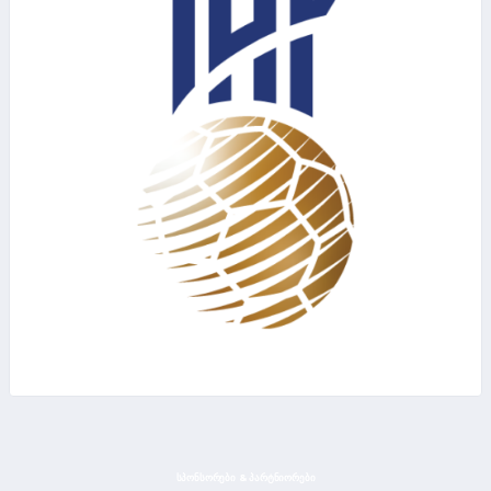
ᲡᲞᲝᲜᲡᲝᲠᲔᲑᲘ & ᲞᲐᲠᲢᲜᲘᲝᲠᲔᲑᲘ