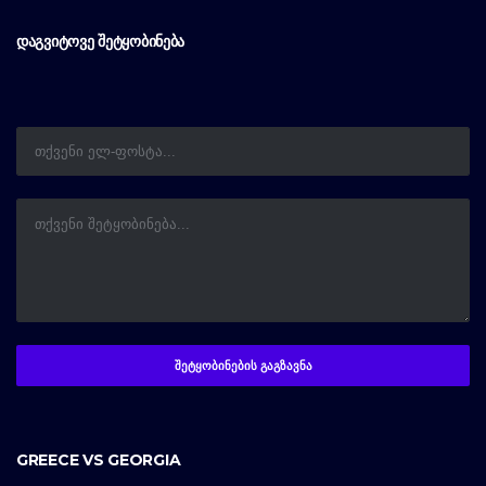
ᲓᲐᲒᲕᲘᲢᲝᲕᲔ ᲨᲔᲢᲧᲝᲑᲘᲜᲔᲑᲐ
GREECE VS GEORGIA