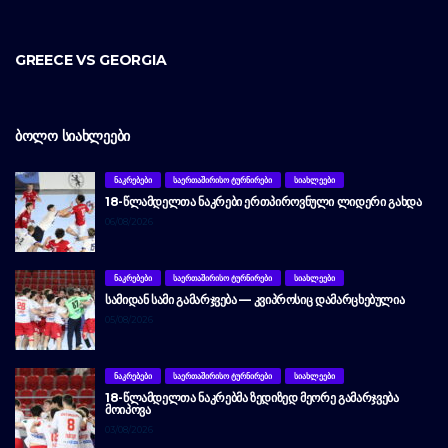
GREECE VS GEORGIA
ᲑᲝᲚᲝ ᲡᲘᲐᲮᲚᲔᲔᲑᲘ
ᲜᲐᲙᲠᲔᲑᲔᲑᲘ
ᲡᲐᲔᲠᲗᲐᲨᲘᲠᲘᲡᲝ ᲢᲣᲠᲜᲘᲠᲔᲑᲘ
ᲡᲘᲐᲮᲚᲔᲔᲑᲘ
18-ᲬᲚᲐᲛᲓᲔᲚᲗᲐ ᲜᲐᲙᲠᲔᲑᲘ ᲔᲠᲗᲞᲘᲠᲝᲕᲜᲣᲚᲘ ᲚᲘᲓᲔᲠᲘ ᲒᲐᲮᲓᲐ
06/08/2026
ᲜᲐᲙᲠᲔᲑᲔᲑᲘ
ᲡᲐᲔᲠᲗᲐᲨᲘᲠᲘᲡᲝ ᲢᲣᲠᲜᲘᲠᲔᲑᲘ
ᲡᲘᲐᲮᲚᲔᲔᲑᲘ
ᲡᲐᲛᲘᲓᲐᲜ ᲡᲐᲛᲘ ᲒᲐᲛᲐᲠᲯᲕᲔᲑᲐ — ᲙᲕᲘᲞᲠᲝᲡᲘᲪ ᲓᲐᲛᲐᲠᲪᲮᲔᲑᲣᲚᲘᲐ
05/08/2026
ᲜᲐᲙᲠᲔᲑᲔᲑᲘ
ᲡᲐᲔᲠᲗᲐᲨᲘᲠᲘᲡᲝ ᲢᲣᲠᲜᲘᲠᲔᲑᲘ
ᲡᲘᲐᲮᲚᲔᲔᲑᲘ
18-ᲬᲚᲐᲛᲓᲔᲚᲗᲐ ᲜᲐᲙᲠᲔᲑᲛᲐ ᲖᲔᲓᲘᲖᲔᲓ ᲛᲔᲝᲠᲔ ᲒᲐᲛᲐᲠᲯᲕᲔᲑᲐ
ᲛᲝᲘᲞᲝᲕᲐ
03/08/2026