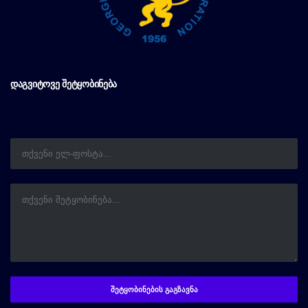
ᲓᲐᲒᲕᲘᲢᲝᲕᲔ ᲨᲔᲢᲧᲝᲑᲘᲜᲔᲑᲐ