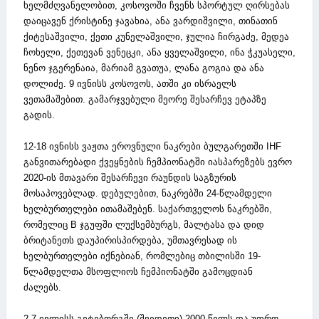
ხელმძღვანელობით, კოსოვოში ჩვენს სპორტულ ღირსებას
დაიცავენ ქრისტინე ჯავახია, ანა ვარდიშვილი, თინათინ
ქიტესაშვილი, ქეთი კუნელაშვილი, ჯულია ჩირგაძე, მედეა
ჩოხელი, ქეთევან ვენეცკი, ანა ყველაშვილი, ინა ჭკუასელი,
ნენო ჯგერენაია, მარიამ გვათუა, ლანა გოგია და ანა
დოლიძე. 9 ივნისს კოსოვოს, ათში კი ისრაელს
ვეთამაშებით. გამარჯვებული მეორე შესარჩევ ეტაპზე
გადის.
12-18 ივნისს ვაჟთა ეროვნული ნაკრები ბულგარეთში IHF
განვითარებადი ქვეყნების ჩემპიონატში იასპარეზებს ევრო
2020-ის მთავარი შესარჩევი რაუნდის საგზურის
მოსაპოვებლად. დებულებით, ნაკრებში 24-წლამდელი
ხელბურთელები ითამაშებენ. საქართველოს ნაკრებში,
რომელიც B ჯგუფში ლუქსემბურგს, მალტასა და დიდ
ბრიტანეთს დაუპირისპირდება, უმთავრესად ის
ხელბურთელები იქნებიან, რომლებიც თბილისში 19-
წლამდელთა მსოფლიოს ჩემპიონატში გამოცდიან
ძალებს.
2-7 ივლისს გეტებორგში (შვედეთი) 2000 წელს და უფრო