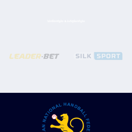
ᲡᲞᲝᲜᲡᲝᲠᲔᲑᲘ & ᲞᲐᲠᲢᲜᲘᲝᲠᲔᲑᲘ