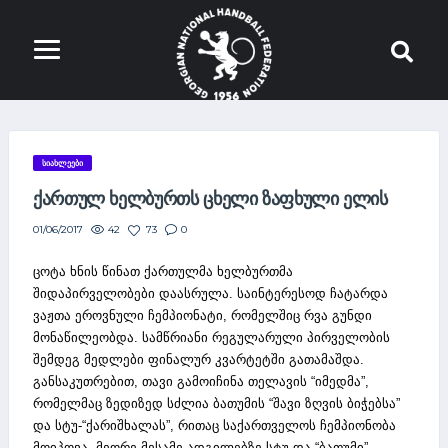
ᲡᲘᲐᲮᲚᲔᲔᲑᲘ
ᲥᲐᲠᲗᲣᲚ ᲮᲔᲚᲑᲣᲠᲗᲡ ᲪᲮᲔᲚᲘ ᲖᲐᲤᲮᲣᲚᲘ ᲔᲚᲘᲡ
42
73
0
01/06/2017
ცოტა ხნის წინათ ქართულმა ხელბურთმა
შიდაპირველობები დაასრულა. საინტერესოდ ჩატარდა
ვაჟთა ეროვნული ჩემპიონატი, რომელშიც რვა გუნდი
მონაწილეობდა. სამწრიანი რეგულარული პირველობის
შემდეგ მედლები ფინალურ კვარტეტში გათამაშდა.
განსაკუთრებით, თავი გამოიჩინა თელავის “იმედმა”,
რომელმაც ზედიზედ სძლია ბათუმის “შავი ზღვის ბიჭებსა”
და სტუ-“ქარიშხალას”, რითაც საქართველოს ჩემპიონობა
მოიპოვა. მეორე-მესამე ადგილებზე სტუ და “ბათუმი”