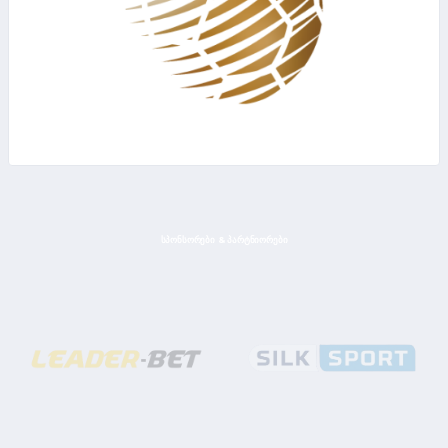
ᲡᲞᲝᲜᲡᲝᲠᲔᲑᲘ & ᲞᲐᲠᲢᲜᲘᲝᲠᲔᲑᲘ