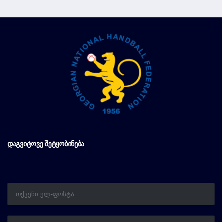
ᲓᲐᲒᲕᲘᲢᲝᲕᲔ ᲨᲔᲢᲧᲝᲑᲘᲜᲔᲑᲐ