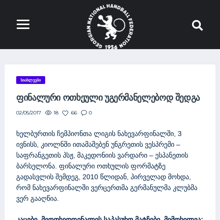
ᲡᲘᲐᲮᲚᲔᲔᲑᲘ
ᲤᲘᲜᲐᲚᲣᲠᲘ ᲝᲗᲮᲔᲣᲚᲘ ᲣᲒᲔᲠᲛᲐᲜᲔᲚᲔᲑᲝᲓ ᲨᲔᲓᲒᲐ
18
66
0
02/05/2017
ხელბურთის ჩემპიონთა ლიგის ნახევარფინალში, 3
ივნისს, კიოლნში ითამაშებენ უნგრეთის ვესპრემი –
საფრანგეთის პსჟ, მაკედონიის ვარდარი – ესპანეთის
ბარსელონა. ფინალური ოთხულის ფორმატზე
გადასვლის შემდეგ, 2010 წლიდან, პირველად მოხდა,
რომ ნახევარფინალში ვერცერთმა გერმანულმა კლუბმა
ვერ გააღწია.
კაცები. მეოთხედფინალის საპასუხო მატჩები, მიმოხილვა: