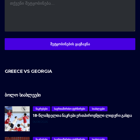
GREECE VS GEORGIA
ᲑᲝᲚᲝ ᲡᲘᲐᲮᲚᲔᲔᲑᲘ
ᲜᲐᲙᲠᲔᲑᲔᲑᲘ
ᲡᲐᲔᲠᲗᲐᲨᲘᲠᲘᲡᲝ ᲢᲣᲠᲜᲘᲠᲔᲑᲘ
ᲡᲘᲐᲮᲚᲔᲔᲑᲘ
18-ᲬᲚᲐᲛᲓᲔᲚᲗᲐ ᲜᲐᲙᲠᲔᲑᲘ ᲔᲠᲗᲞᲘᲠᲝᲕᲜᲣᲚᲘ ᲚᲘᲓᲔᲠᲘ ᲒᲐᲮᲓᲐ
06/08/2026
ᲜᲐᲙᲠᲔᲑᲔᲑᲘ
ᲡᲐᲔᲠᲗᲐᲨᲘᲠᲘᲡᲝ ᲢᲣᲠᲜᲘᲠᲔᲑᲘ
ᲡᲘᲐᲮᲚᲔᲔᲑᲘ