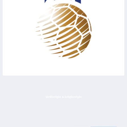
ᲡᲞᲝᲜᲡᲝᲠᲔᲑᲘ & ᲞᲐᲠᲢᲜᲘᲝᲠᲔᲑᲘ