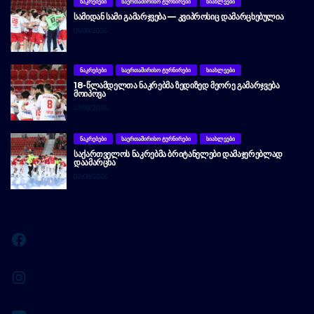
ᲜᲐᲙᲠᲔᲑᲔᲑᲘ
ᲡᲐᲔᲠᲗᲐᲨᲘᲠᲘᲡᲝ ᲢᲣᲠᲜᲘᲠᲔᲑᲘ
ᲡᲘᲐᲮᲚᲔᲔᲑᲘ
ᲡᲐᲛᲘᲓᲐᲜ ᲡᲐᲛᲘ ᲒᲐᲛᲐᲠᲯᲕᲔᲑᲐ — ᲙᲕᲘᲞᲠᲝᲡᲘᲪ ᲓᲐᲛᲐᲠᲪᲮᲔᲑᲣᲚᲘᲐ
05/08/2026
ᲜᲐᲙᲠᲔᲑᲔᲑᲘ
ᲡᲐᲔᲠᲗᲐᲨᲘᲠᲘᲡᲝ ᲢᲣᲠᲜᲘᲠᲔᲑᲘ
ᲡᲘᲐᲮᲚᲔᲔᲑᲘ
18-ᲬᲚᲐᲛᲓᲔᲚᲗᲐ ᲜᲐᲙᲠᲔᲑᲛᲐ ᲖᲔᲓᲘᲖᲔᲓ ᲛᲔᲝᲠᲔ ᲒᲐᲛᲐᲠᲯᲕᲔᲑᲐ
ᲛᲝᲘᲞᲝᲕᲐ
03/08/2026
ᲜᲐᲙᲠᲔᲑᲔᲑᲘ
ᲡᲐᲔᲠᲗᲐᲨᲘᲠᲘᲡᲝ ᲢᲣᲠᲜᲘᲠᲔᲑᲘ
ᲡᲘᲐᲮᲚᲔᲔᲑᲘ
ᲡᲐᲥᲐᲠᲗᲕᲔᲚᲝᲡ ᲜᲐᲙᲠᲔᲑᲛᲐ ᲑᲠᲘᲢᲐᲜᲔᲚᲔᲑᲘ ᲓᲐᲛᲐᲯᲔᲠᲔᲑᲚᲐᲓ
ᲓᲐᲐᲛᲐᲠᲪᲮᲐ
02/08/2026
Facebook
Instagram