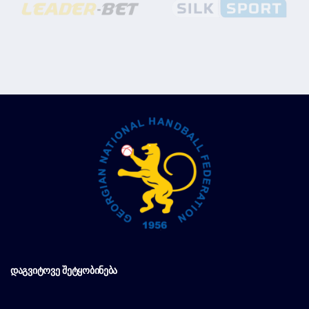
ᲓᲐᲒᲕᲘᲢᲝᲕᲔ ᲨᲔᲢᲧᲝᲑᲘᲜᲔᲑᲐ