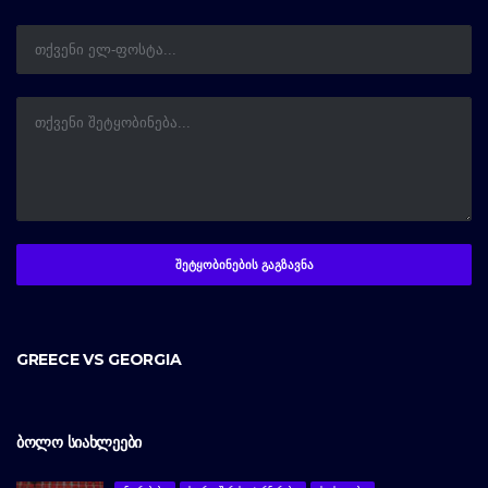
GREECE VS GEORGIA
ᲑᲝᲚᲝ ᲡᲘᲐᲮᲚᲔᲔᲑᲘ