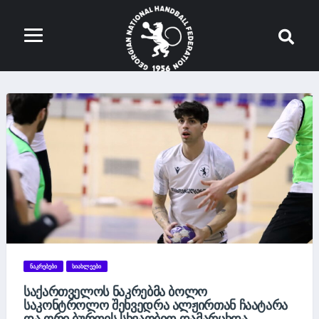
ᲜᲐᲙᲠᲔᲑᲔᲑᲘ
ᲡᲘᲐᲮᲚᲔᲔᲑᲘ
ᲡᲐᲥᲐᲠᲗᲕᲔᲚᲝᲡ ᲜᲐᲙᲠᲔᲑᲛᲐ ᲑᲝᲚᲝ
ᲡᲐᲙᲝᲜᲢᲠᲝᲚᲝ ᲨᲔᲮᲕᲔᲓᲠᲐ ᲐᲚᲟᲘᲠᲗᲐᲜ ᲩᲐᲐᲢᲐᲠᲐ