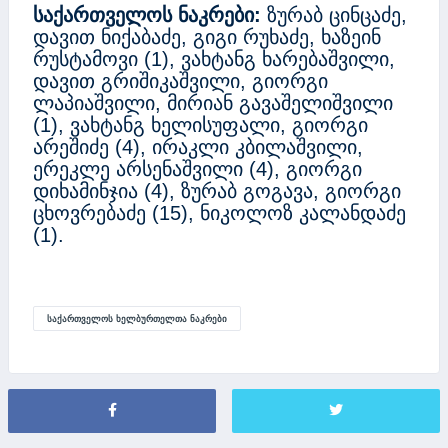
საქართველოს ნაკრები:
ზურაბ ცინცაძე,
დავით ნიქაბაძე, გიგი რუხაძე, ხაზეინ
რუსტამოვი (1), ვახტანგ ხარებაშვილი,
დავით გრიშიკაშვილი, გიორგი
ლაპიაშვილი, მირიან გავაშელიშვილი
(1), ვახტანგ ხელისუფალი, გიორგი
არეშიძე (4), ირაკლი კბილაშვილი,
ერეკლე არსენაშვილი (4), გიორგი
დიხამინჯია (4), ზურაბ გოგავა, გიორგი
ცხოვრებაძე (15), ნიკოლოზ კალანდაძე
(1).
ᲡᲐᲥᲐᲠᲗᲕᲔᲚᲝᲡ ᲮᲔᲚᲑᲣᲠᲗᲔᲚᲗᲐ ᲜᲐᲙᲠᲔᲑᲘ