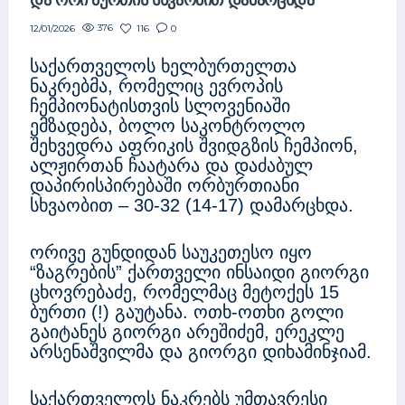
ᲓᲐ ᲝᲠᲘ ᲑᲣᲠᲗᲘᲡ ᲡᲮᲕᲐᲝᲑᲘᲗ ᲓᲐᲛᲐᲠᲪᲮᲓᲐ
376
116
0
12/01/2026
საქართველოს ხელბურთელთა
ნაკრებმა, რომელიც ევროპის
ჩემპიონატისთვის სლოვენიაში
ემზადება, ბოლო საკონტროლო
შეხვედრა აფრიკის შვიდგზის ჩემპიონ,
ალჟირთან ჩაატარა და დაძაბულ
დაპირისპირებაში ორბურთიანი
სხვაობით – 30-32 (14-17) დამარცხდა.
ორივე გუნდიდან საუკეთესო იყო
“ზაგრების” ქართველი ინსაიდი გიორგი
ცხოვრებაძე, რომელმაც მეტოქეს 15
ბურთი (!) გაუტანა. ოთხ-ოთხი გოლი
გაიტანეს გიორგი არეშიძემ, ერეკლე
არსენაშვილმა და გიორგი დიხამინჯიამ.
საქართველოს ნაკრებს უმთავრესი