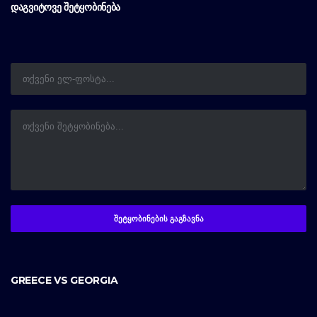
ᲓᲐᲒᲕᲘᲢᲝᲕᲔ ᲨᲔᲢᲧᲝᲑᲘᲜᲔᲑᲐ
GREECE VS GEORGIA