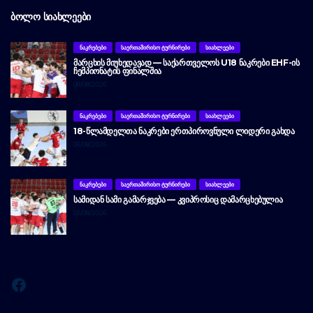
ᲑᲝᲚᲝ ᲡᲘᲐᲮᲚᲔᲔᲑᲘ
ᲜᲐᲙᲠᲔᲑᲔᲑᲘ
ᲡᲐᲔᲠᲗᲐᲨᲘᲠᲘᲡᲝ ᲢᲣᲠᲜᲘᲠᲔᲑᲘ
ᲡᲘᲐᲮᲚᲔᲔᲑᲘ
ᲛᲐᲠᲪᲮᲘᲡ ᲛᲘᲣᲮᲔᲓᲐᲕᲐᲓ — ᲡᲐᲥᲐᲠᲗᲕᲔᲚᲝᲡ U18 ᲜᲐᲙᲠᲔᲑᲘ EHF-ᲘᲡ
ᲩᲔᲛᲞᲘᲝᲜᲐᲢᲘᲡ ᲤᲘᲜᲐᲚᲨᲘᲐ
08/08/2026
ᲜᲐᲙᲠᲔᲑᲔᲑᲘ
ᲡᲐᲔᲠᲗᲐᲨᲘᲠᲘᲡᲝ ᲢᲣᲠᲜᲘᲠᲔᲑᲘ
ᲡᲘᲐᲮᲚᲔᲔᲑᲘ
18-ᲬᲚᲐᲛᲓᲔᲚᲗᲐ ᲜᲐᲙᲠᲔᲑᲘ ᲔᲠᲗᲞᲘᲠᲝᲕᲜᲣᲚᲘ ᲚᲘᲓᲔᲠᲘ ᲒᲐᲮᲓᲐ
06/08/2026
ᲜᲐᲙᲠᲔᲑᲔᲑᲘ
ᲡᲐᲔᲠᲗᲐᲨᲘᲠᲘᲡᲝ ᲢᲣᲠᲜᲘᲠᲔᲑᲘ
ᲡᲘᲐᲮᲚᲔᲔᲑᲘ
ᲡᲐᲛᲘᲓᲐᲜ ᲡᲐᲛᲘ ᲒᲐᲛᲐᲠᲯᲕᲔᲑᲐ — ᲙᲕᲘᲞᲠᲝᲡᲘᲪ ᲓᲐᲛᲐᲠᲪᲮᲔᲑᲣᲚᲘᲐ
05/08/2026
Facebook