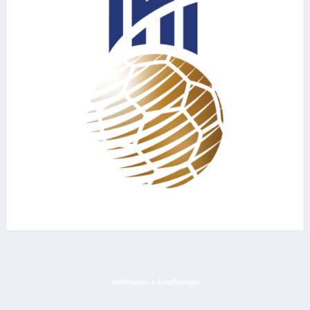
ᲡᲞᲝᲜᲡᲝᲠᲔᲑᲘ & ᲞᲐᲠᲢᲜᲘᲝᲠᲔᲑᲘ