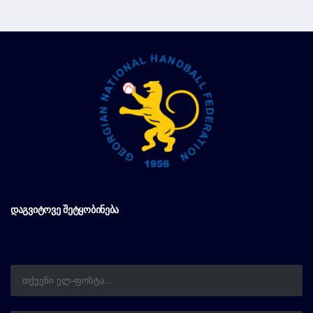
ᲓᲐᲒᲕᲘᲢᲝᲕᲔ ᲨᲔᲢᲧᲝᲑᲘᲜᲔᲑᲐ