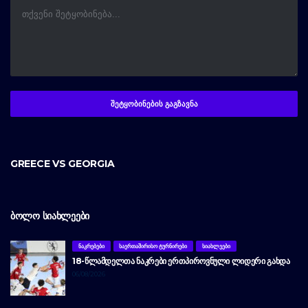
GREECE VS GEORGIA
ᲑᲝᲚᲝ ᲡᲘᲐᲮᲚᲔᲔᲑᲘ
ᲜᲐᲙᲠᲔᲑᲔᲑᲘ
ᲡᲐᲔᲠᲗᲐᲨᲘᲠᲘᲡᲝ ᲢᲣᲠᲜᲘᲠᲔᲑᲘ
ᲡᲘᲐᲮᲚᲔᲔᲑᲘ
18-ᲬᲚᲐᲛᲓᲔᲚᲗᲐ ᲜᲐᲙᲠᲔᲑᲘ ᲔᲠᲗᲞᲘᲠᲝᲕᲜᲣᲚᲘ ᲚᲘᲓᲔᲠᲘ ᲒᲐᲮᲓᲐ
06/08/2026