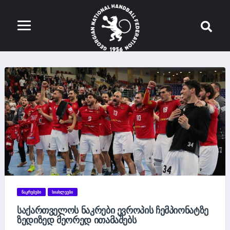
ᲜᲐᲙᲠᲔᲑᲔᲑᲘ
ᲡᲘᲐᲮᲚᲔᲔᲑᲘ
ᲡᲐᲥᲐᲠᲗᲕᲔᲚᲝᲡ ᲜᲐᲙᲠᲔᲑᲘ ᲔᲕᲠᲝᲞᲘᲡ ᲩᲔᲛᲞᲘᲝᲜᲐᲢᲖᲔ
ᲖᲔᲓᲘᲖᲔᲓ ᲛᲔᲝᲠᲔᲓ ᲘᲗᲐᲛᲐᲨᲔᲑᲡ