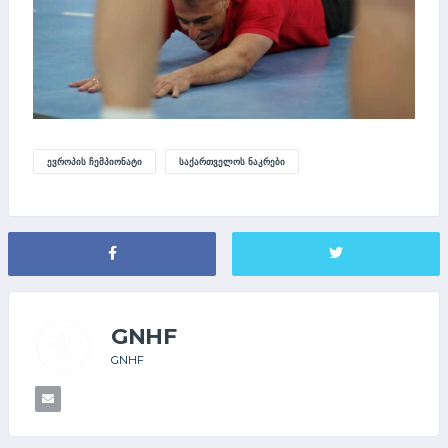
ᲔᲕᲠᲝᲞᲘᲡ ᲩᲔᲛᲞᲘᲝᲜᲐᲢᲘ
ᲡᲐᲥᲐᲠᲗᲕᲔᲚᲝᲡ ᲜᲐᲙᲠᲔᲑᲘ
GNHF
GNHF