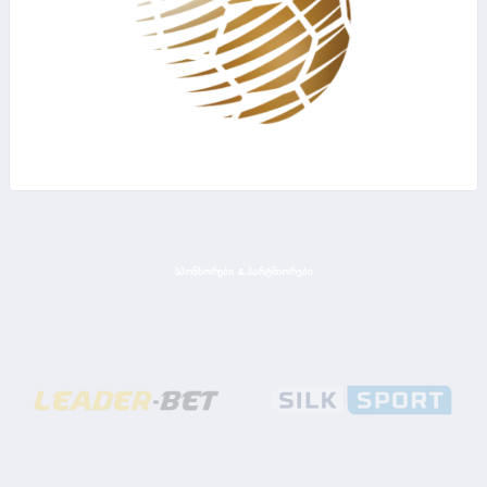
ᲡᲞᲝᲜᲡᲝᲠᲔᲑᲘ & ᲞᲐᲠᲢᲜᲘᲝᲠᲔᲑᲘ