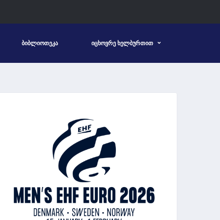
ᲑᲘᲑᲚᲘᲝᲗᲔᲙᲐ
ᲘᲪᲮᲝᲕᲠᲔ ᲮᲔᲚᲑᲣᲠᲗᲘᲗ