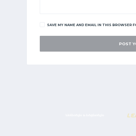
SAVE MY NAME AND EMAIL IN THIS BROWSER F
ᲡᲞᲝᲜᲡᲝᲠᲔᲑᲘ & ᲞᲐᲠᲢᲜᲘᲝᲠᲔᲑᲘ