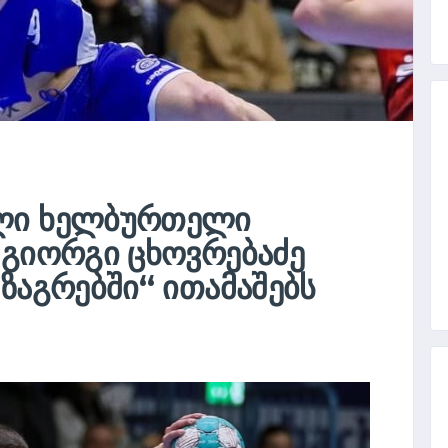
ᲔᲚᲘ ᲮᲔᲚᲑᲣᲠᲗᲔᲚᲘ
 ᲒᲘᲝᲠᲒᲘ ᲪᲮᲝᲕᲠᲔᲑᲐᲫᲔ
ᲖᲐᲒᲠᲔᲑᲨᲘ“ ᲘᲗᲐᲛᲐᲨᲔᲑᲡ