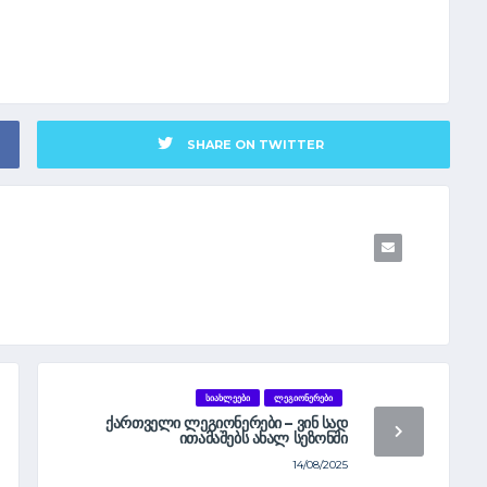
SHARE ON TWITTER
ᲡᲘᲐᲮᲚᲔᲔᲑᲘ
ᲚᲔᲒᲘᲝᲜᲔᲠᲔᲑᲘ
ᲥᲐᲠᲗᲕᲔᲚᲘ ᲚᲔᲒᲘᲝᲜᲔᲠᲔᲑᲘ – ᲕᲘᲜ ᲡᲐᲓ
ᲘᲗᲐᲛᲐᲨᲔᲑᲡ ᲐᲮᲐᲚ ᲡᲔᲖᲝᲜᲨᲘ
14/08/2025