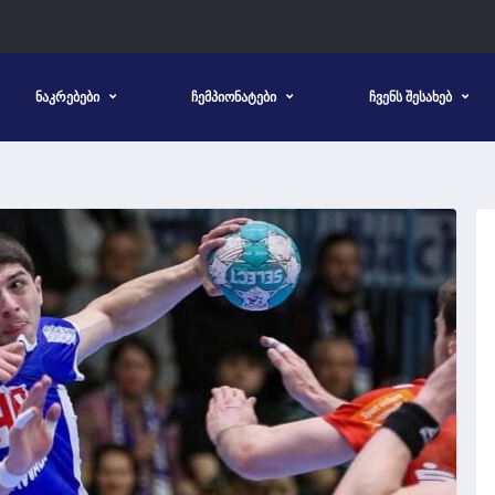
ᲜᲐᲙᲠᲔᲑᲔᲑᲘ
ᲩᲔᲛᲞᲘᲝᲜᲐᲢᲔᲑᲘ
ᲩᲕᲔᲜᲡ ᲨᲔᲡᲐᲮᲔᲑ