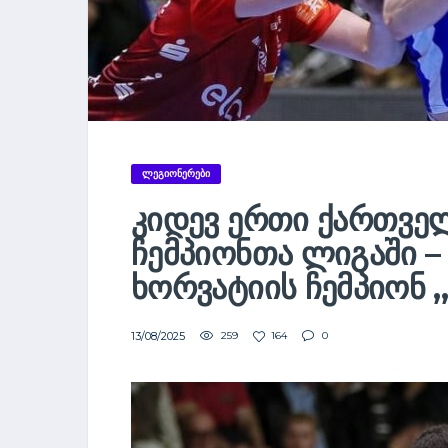
ᲚᲔᲒᲘᲝᲜᲔᲠᲔᲑᲘ
ᲙᲘᲓᲔᲕ ᲔᲠᲗᲘ ᲥᲐᲠᲗᲕ
ᲩᲔᲛᲞᲘᲝᲜᲗᲐ ᲚᲘᲒᲐᲨᲘ –
ᲮᲝᲠᲕᲐᲢᲘᲘᲡ ᲩᲔᲛᲞᲘᲝᲜ „
13/08/2025
259
164
0