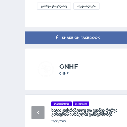
ᲒᲘᲝᲠᲒᲘ ᲪᲮᲝᲕᲠᲔᲑᲐᲫᲔ
ᲚᲔᲒᲘᲝᲜᲔᲠᲔᲑᲘ
SHARE ON FACEBOOK
GNHF
GNHF
ᲚᲔᲒᲘᲝᲜᲔᲠᲔᲑᲘ
ᲡᲘᲐᲮᲚᲔᲔᲑᲘ
ᲮᲐᲢᲘᲐ ᲯᲘᲥᲣᲠᲐᲨᲕᲘᲚᲘ ᲓᲐ ᲒᲕᲐᲜᲪᲐ ᲠᲣᲠᲣᲐ
ᲙᲐᲠᲘᲔᲠᲐᲡ ᲘᲡᲠᲐᲔᲚᲨᲘ ᲒᲐᲜᲐᲒᲠᲫᲝᲑᲔᲜ
12/08/2025