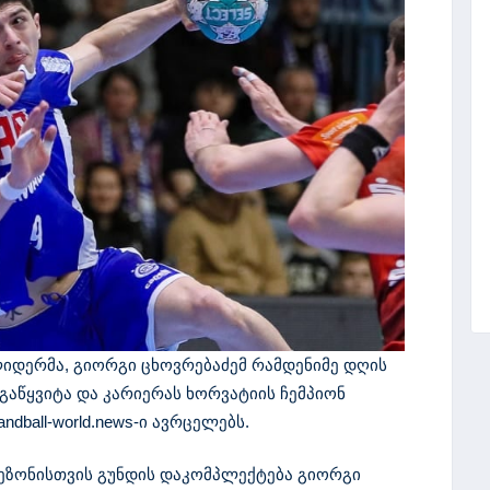
დერმა, გიორგი ცხოვრებაძემ რამდენიმე დღის
გაწყვიტა და კარიერას ხორვატიის ჩემპიონ
ndball-world.news-ი ავრცელებს.
 სეზონისთვის გუნდის დაკომპლექტება გიორგი