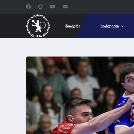
ᲛᲗᲐᲕᲐᲠᲘ
ᲡᲘᲐᲮᲚᲔᲔᲑᲘ