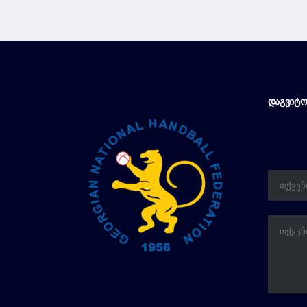
ᲓᲐᲒᲕᲘᲢᲝ