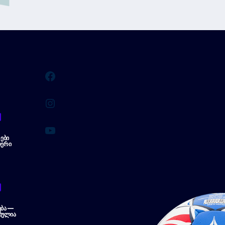
Facebook
Instagram
YouTube
ᲔᲑᲘ
ᲔᲠᲘ
ᲔᲑᲐ —
ᲑᲣᲚᲘᲐ