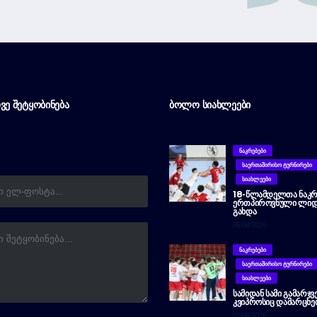
ᲕᲔ ᲨᲔᲢᲧᲝᲑᲘᲜᲔᲑᲐ
ᲑᲝᲚᲝ ᲡᲘᲐᲮᲚᲔᲔᲑᲘ
ᲜᲐᲙᲠᲔᲑᲔᲑᲘ
ᲡᲐᲔᲠᲗᲐᲨᲘᲠᲘᲡᲝ ᲢᲣᲠᲜᲘᲠᲔᲑᲘ
ᲡᲘᲐᲮᲚᲔᲔᲑᲘ
18-ᲬᲚᲐᲛᲓᲔᲚᲗᲐ ᲜᲐᲙᲠ
ᲔᲠᲗᲞᲘᲠᲝᲕᲜᲣᲚᲘ ᲚᲘᲓ
ᲒᲐᲮᲓᲐ
06/08/2026
ᲜᲐᲙᲠᲔᲑᲔᲑᲘ
ᲡᲐᲔᲠᲗᲐᲨᲘᲠᲘᲡᲝ ᲢᲣᲠᲜᲘᲠᲔᲑᲘ
ᲡᲘᲐᲮᲚᲔᲔᲑᲘ
ᲡᲐᲛᲘᲓᲐᲜ ᲡᲐᲛᲘ ᲒᲐᲛᲐᲠᲯᲕ
ᲙᲕᲘᲞᲠᲝᲡᲘᲪ ᲓᲐᲛᲐᲠᲪᲮᲔ
05/08/2026