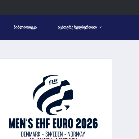
ᲑᲘᲑᲚᲘᲝᲗᲔᲙᲐ
ᲘᲪᲮᲝᲕᲠᲔ ᲮᲔᲚᲑᲣᲠᲗᲘᲗ