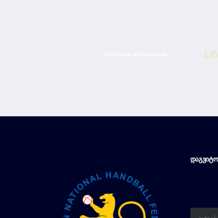
ᲡᲞᲝᲜᲡᲝᲠᲔᲑᲘ & ᲞᲐᲠᲢᲜᲘᲝᲠᲔᲑᲘ
ᲓᲐᲒᲕᲘᲢᲝ