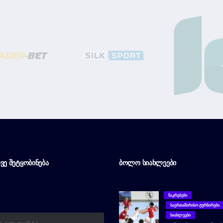
ᲕᲔ ᲨᲔᲢᲧᲝᲑᲘᲜᲔᲑᲐ
ᲑᲝᲚᲝ ᲡᲘᲐᲮᲚᲔᲔᲑᲘ
ᲜᲐᲙᲠᲔᲑᲔᲑᲘ
ᲡᲐᲔᲠᲗᲐᲨᲘᲠᲘᲡᲝ ᲢᲣᲠᲜᲘᲠᲔᲑᲘ
ᲡᲘᲐᲮᲚᲔᲔᲑᲘ