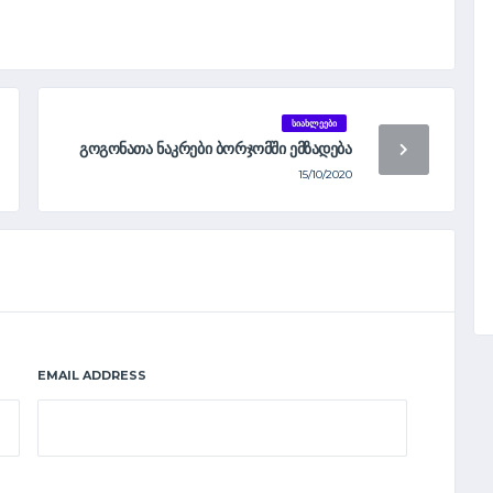
ᲡᲘᲐᲮᲚᲔᲔᲑᲘ
ᲒᲝᲒᲝᲜᲐᲗᲐ ᲜᲐᲙᲠᲔᲑᲘ ᲑᲝᲠᲯᲝᲛᲨᲘ ᲔᲛᲖᲐᲓᲔᲑᲐ
15/10/2020
EMAIL ADDRESS