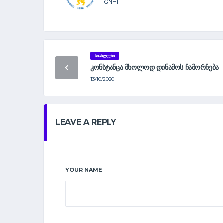
GNHF
ᲡᲘᲐᲮᲚᲔᲔᲑᲘ
ᲙᲝᲜᲡᲢᲐᲜᲪᲐ ᲛᲮᲝᲚᲝᲓ ᲓᲘᲜᲐᲛᲝᲡ ᲩᲐᲛᲝᲠᲩᲔᲑᲐ
13/10/2020
LEAVE A REPLY
YOUR NAME