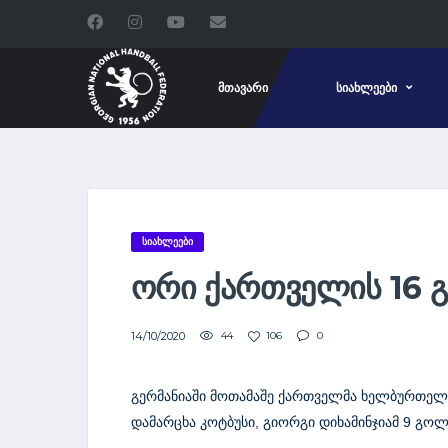
ᲛᲗᲐᲕᲐᲠᲘ
ᲡᲘᲐᲮᲚᲔᲔᲑᲘ
ᲡᲘᲐᲮᲚᲔᲔᲑᲘ
ᲝᲠᲘ ᲥᲐᲠᲗᲕᲔᲚᲘᲡ 16 
14/10/2020
44
106
0
გერმანიაში მოთამაშე ქართველმა ხელბურთელებ
დამარცხა კოტბუსი, გიორგი დიხამინჯიამ 9 გოლი