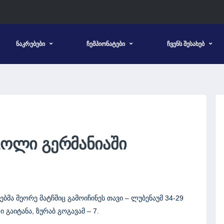
ᲜᲐᲙᲠᲔᲑᲔᲑᲘ
ᲩᲔᲛᲞᲘᲝᲜᲐᲢᲔᲑᲘ
ᲩᲕᲔᲜᲡ ᲨᲔᲡᲐᲮᲔᲑ
ᲒᲝᲚᲘ ᲒᲔᲠᲛᲐᲜᲘᲐᲨᲘ
მა მეორე მატჩშიც გამოიჩინეს თავი – ლუბენაუმ 34-29
 გაიტანა, ზურაბ გოგავამ – 7.