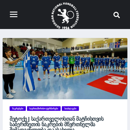
ᲜᲐᲙᲠᲔᲑᲔᲑᲘ
ᲡᲐᲔᲠᲗᲐᲨᲘᲠᲘᲡᲝ ᲢᲣᲠᲜᲘᲠᲔᲑᲘ
ᲡᲘᲐᲮᲚᲔᲔᲑᲘ
ᲛᲔᲢᲝᲥᲔ | ᲡᲐᲥᲐᲠᲗᲕᲔᲚᲝᲡᲗᲐᲜ ᲛᲐᲢᲩᲘᲡᲗᲕᲘᲡ
ᲡᲐᲑᲔᲠᲫᲜᲔᲗᲘᲡ ᲜᲐᲙᲠᲔᲑᲘᲡ ᲛᲬᲕᲠᲗᲜᲔᲚᲛᲐ