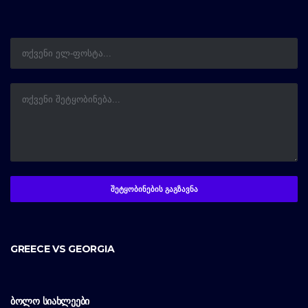
GREECE VS GEORGIA
ᲑᲝᲚᲝ ᲡᲘᲐᲮᲚᲔᲔᲑᲘ