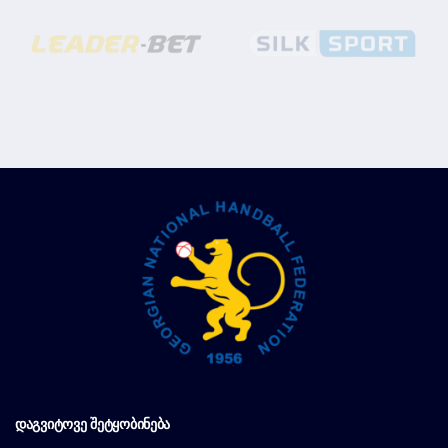
ᲓᲐᲒᲕᲘᲢᲝᲕᲔ ᲨᲔᲢᲧᲝᲑᲘᲜᲔᲑᲐ