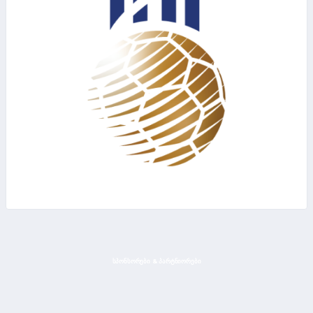
ᲡᲞᲝᲜᲡᲝᲠᲔᲑᲘ & ᲞᲐᲠᲢᲜᲘᲝᲠᲔᲑᲘ