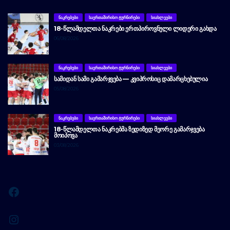
ᲜᲐᲙᲠᲔᲑᲔᲑᲘ
ᲡᲐᲔᲠᲗᲐᲨᲘᲠᲘᲡᲝ ᲢᲣᲠᲜᲘᲠᲔᲑᲘ
ᲡᲘᲐᲮᲚᲔᲔᲑᲘ
18-ᲬᲚᲐᲛᲓᲔᲚᲗᲐ ᲜᲐᲙᲠᲔᲑᲘ ᲔᲠᲗᲞᲘᲠᲝᲕᲜᲣᲚᲘ ᲚᲘᲓᲔᲠᲘ ᲒᲐᲮᲓᲐ
06/08/2026
ᲜᲐᲙᲠᲔᲑᲔᲑᲘ
ᲡᲐᲔᲠᲗᲐᲨᲘᲠᲘᲡᲝ ᲢᲣᲠᲜᲘᲠᲔᲑᲘ
ᲡᲘᲐᲮᲚᲔᲔᲑᲘ
ᲡᲐᲛᲘᲓᲐᲜ ᲡᲐᲛᲘ ᲒᲐᲛᲐᲠᲯᲕᲔᲑᲐ — ᲙᲕᲘᲞᲠᲝᲡᲘᲪ ᲓᲐᲛᲐᲠᲪᲮᲔᲑᲣᲚᲘᲐ
05/08/2026
ᲜᲐᲙᲠᲔᲑᲔᲑᲘ
ᲡᲐᲔᲠᲗᲐᲨᲘᲠᲘᲡᲝ ᲢᲣᲠᲜᲘᲠᲔᲑᲘ
ᲡᲘᲐᲮᲚᲔᲔᲑᲘ
18-ᲬᲚᲐᲛᲓᲔᲚᲗᲐ ᲜᲐᲙᲠᲔᲑᲛᲐ ᲖᲔᲓᲘᲖᲔᲓ ᲛᲔᲝᲠᲔ ᲒᲐᲛᲐᲠᲯᲕᲔᲑᲐ
ᲛᲝᲘᲞᲝᲕᲐ
03/08/2026
Facebook
Instagram