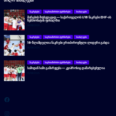
ᲑᲝᲚᲝ ᲡᲘᲐᲮᲚᲔᲔᲑᲘ
ᲜᲐᲙᲠᲔᲑᲔᲑᲘ
ᲡᲐᲔᲠᲗᲐᲨᲘᲠᲘᲡᲝ ᲢᲣᲠᲜᲘᲠᲔᲑᲘ
ᲡᲘᲐᲮᲚᲔᲔᲑᲘ
ᲛᲐᲠᲪᲮᲘᲡ ᲛᲘᲣᲮᲔᲓᲐᲕᲐᲓ — ᲡᲐᲥᲐᲠᲗᲕᲔᲚᲝᲡ U18 ᲜᲐᲙᲠᲔᲑᲘ EHF-ᲘᲡ
ᲩᲔᲛᲞᲘᲝᲜᲐᲢᲘᲡ ᲤᲘᲜᲐᲚᲨᲘᲐ
08/08/2026
ᲜᲐᲙᲠᲔᲑᲔᲑᲘ
ᲡᲐᲔᲠᲗᲐᲨᲘᲠᲘᲡᲝ ᲢᲣᲠᲜᲘᲠᲔᲑᲘ
ᲡᲘᲐᲮᲚᲔᲔᲑᲘ
18-ᲬᲚᲐᲛᲓᲔᲚᲗᲐ ᲜᲐᲙᲠᲔᲑᲘ ᲔᲠᲗᲞᲘᲠᲝᲕᲜᲣᲚᲘ ᲚᲘᲓᲔᲠᲘ ᲒᲐᲮᲓᲐ
06/08/2026
ᲜᲐᲙᲠᲔᲑᲔᲑᲘ
ᲡᲐᲔᲠᲗᲐᲨᲘᲠᲘᲡᲝ ᲢᲣᲠᲜᲘᲠᲔᲑᲘ
ᲡᲘᲐᲮᲚᲔᲔᲑᲘ
ᲡᲐᲛᲘᲓᲐᲜ ᲡᲐᲛᲘ ᲒᲐᲛᲐᲠᲯᲕᲔᲑᲐ — ᲙᲕᲘᲞᲠᲝᲡᲘᲪ ᲓᲐᲛᲐᲠᲪᲮᲔᲑᲣᲚᲘᲐ
05/08/2026
Facebook
Instagram