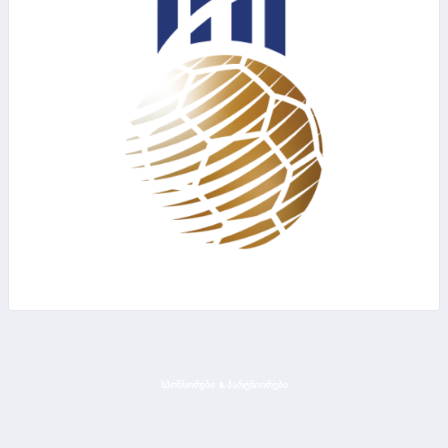
ᲡᲞᲝᲜᲡᲝᲠᲔᲑᲘ & ᲞᲐᲠᲢᲜᲘᲝᲠᲔᲑᲘ