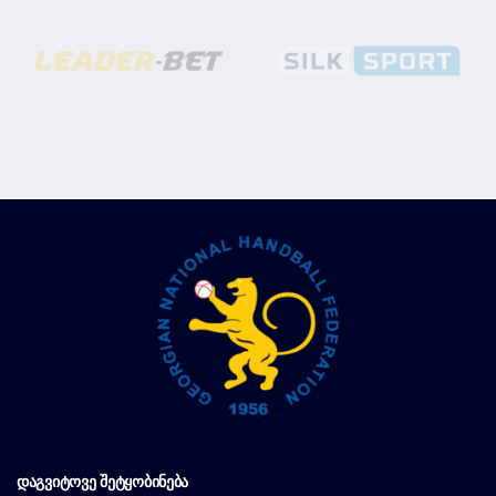
ᲓᲐᲒᲕᲘᲢᲝᲕᲔ ᲨᲔᲢᲧᲝᲑᲘᲜᲔᲑᲐ