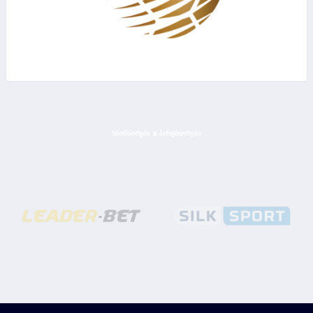
ᲡᲞᲝᲜᲡᲝᲠᲔᲑᲘ & ᲞᲐᲠᲢᲜᲘᲝᲠᲔᲑᲘ