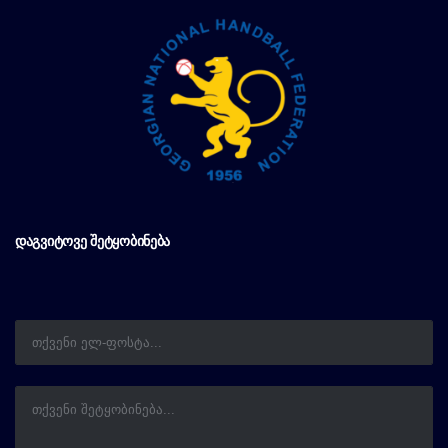
ᲓᲐᲒᲕᲘᲢᲝᲕᲔ ᲨᲔᲢᲧᲝᲑᲘᲜᲔᲑᲐ