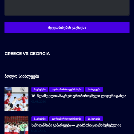
GREECE VS GEORGIA
ᲑᲝᲚᲝ ᲡᲘᲐᲮᲚᲔᲔᲑᲘ
ᲜᲐᲙᲠᲔᲑᲔᲑᲘ
ᲡᲐᲔᲠᲗᲐᲨᲘᲠᲘᲡᲝ ᲢᲣᲠᲜᲘᲠᲔᲑᲘ
ᲡᲘᲐᲮᲚᲔᲔᲑᲘ
18-ᲬᲚᲐᲛᲓᲔᲚᲗᲐ ᲜᲐᲙᲠᲔᲑᲘ ᲔᲠᲗᲞᲘᲠᲝᲕᲜᲣᲚᲘ ᲚᲘᲓᲔᲠᲘ ᲒᲐᲮᲓᲐ
06/08/2026
ᲜᲐᲙᲠᲔᲑᲔᲑᲘ
ᲡᲐᲔᲠᲗᲐᲨᲘᲠᲘᲡᲝ ᲢᲣᲠᲜᲘᲠᲔᲑᲘ
ᲡᲘᲐᲮᲚᲔᲔᲑᲘ
ᲡᲐᲛᲘᲓᲐᲜ ᲡᲐᲛᲘ ᲒᲐᲛᲐᲠᲯᲕᲔᲑᲐ — ᲙᲕᲘᲞᲠᲝᲡᲘᲪ ᲓᲐᲛᲐᲠᲪᲮᲔᲑᲣᲚᲘᲐ
05/08/2026