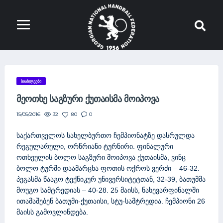
ᲡᲘᲐᲮᲚᲔᲔᲑᲘ
ᲛᲔᲝᲗᲮᲔ ᲡᲐᲒᲖᲣᲠᲘ ᲥᲣᲗᲐᲘᲡᲛᲐ ᲛᲝᲘᲞᲝᲕᲐ
32
80
0
15/05/2016
საქართველოს სახელბურთო ჩემპიონატზე დასრულდა
რეგულარული, ორწრიანი ტურნირი. ფინალური
ოთხეულის ბოლო საგზური მოიპოვა ქუთაისმა, ვინც
ბოლო ტურში დაამარცხა ფოთის ოქროს ვერძი – 46-32.
პეგასმა წააგო ტექნიკურ უნივერსიტეტთან, 32-39, ბათუმმა
მოუგო სამტრედიას – 40-28. 25 მაისს, ნახევარფინალში
ითამაშებენ ბათუმი-ქუთაისი, სტუ-სამტრედია. ჩემპიონი 26
მაისს გამოვლინდება.