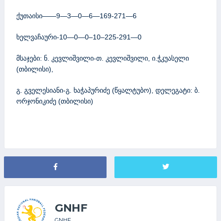
ქუთაისი——9—3—0—6—169-271—6
ხელვაჩაური-10—0—0–10–225-291—0
მსაჯები: ნ. კევლიშვილი-თ. კევლიშვილი, ი.ჭკუასელი
(თბილისი),
გ. გველესიანი-გ. ხაჭაპურიძე (წყალტუბო), დელეგატი: ბ.
ორჯონიკიძე (თბილისი)
GNHF
GNHF