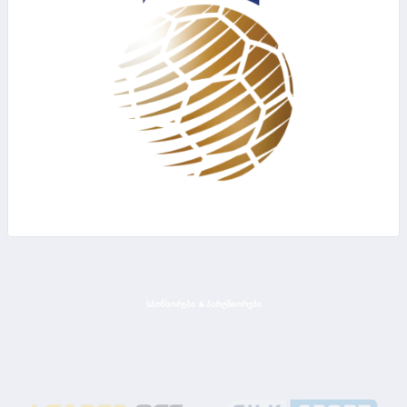
ᲡᲞᲝᲜᲡᲝᲠᲔᲑᲘ & ᲞᲐᲠᲢᲜᲘᲝᲠᲔᲑᲘ