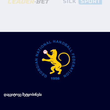
ᲓᲐᲒᲕᲘᲢᲝᲕᲔ ᲨᲔᲢᲧᲝᲑᲘᲜᲔᲑᲐ