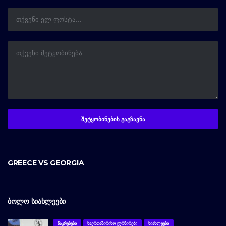
GREECE VS GEORGIA
ᲑᲝᲚᲝ ᲡᲘᲐᲮᲚᲔᲔᲑᲘ
ᲜᲐᲙᲠᲔᲑᲔᲑᲘ
ᲡᲐᲔᲠᲗᲐᲨᲘᲠᲘᲡᲝ ᲢᲣᲠᲜᲘᲠᲔᲑᲘ
ᲡᲘᲐᲮᲚᲔᲔᲑᲘ