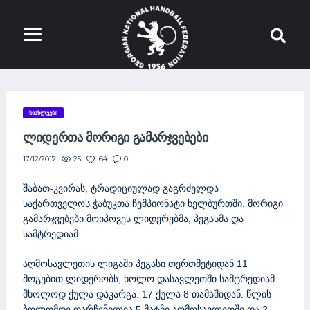
ᲡᲘᲐᲮᲚᲔᲔᲑᲘ
ᲚᲘᲓᲔᲠᲗᲐ ᲛᲝᲠᲘᲒᲘ ᲒᲐᲛᲐᲠᲯᲕᲔᲑᲔᲑᲘ
25
64
0
17/12/2017
შაბათ-კვირას, ტრადიციულად გაგრძელდა
საქართველოს ჭაბუკთა
ჩემპიონატი ხელბურთში. მორიგი
გამარჯვებები მოიპოვეს ლიდერებმა, პეგასმა და
სამტრედიამ.
აღმოსავლეთის ლიგაში პეგასი თერთმეტიდან 11
მოგებით ლიდერობს, ხოლო დასავლეთში სამტრედიამ
მხოლოდ ქულა დაკარგა: 17 ქულა 8 თამაშიდან. წლის
ბოლომდე დარჩენილია 5 მატჩი აღმოსავლეთში და 2 –