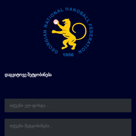
ᲓᲐᲒᲕᲘᲢᲝᲕᲔ ᲨᲔᲢᲧᲝᲑᲘᲜᲔᲑᲐ