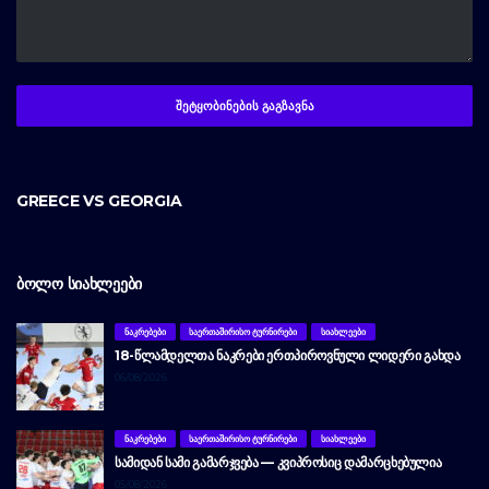
GREECE VS GEORGIA
ᲑᲝᲚᲝ ᲡᲘᲐᲮᲚᲔᲔᲑᲘ
ᲜᲐᲙᲠᲔᲑᲔᲑᲘ
ᲡᲐᲔᲠᲗᲐᲨᲘᲠᲘᲡᲝ ᲢᲣᲠᲜᲘᲠᲔᲑᲘ
ᲡᲘᲐᲮᲚᲔᲔᲑᲘ
18-ᲬᲚᲐᲛᲓᲔᲚᲗᲐ ᲜᲐᲙᲠᲔᲑᲘ ᲔᲠᲗᲞᲘᲠᲝᲕᲜᲣᲚᲘ ᲚᲘᲓᲔᲠᲘ ᲒᲐᲮᲓᲐ
06/08/2026
ᲜᲐᲙᲠᲔᲑᲔᲑᲘ
ᲡᲐᲔᲠᲗᲐᲨᲘᲠᲘᲡᲝ ᲢᲣᲠᲜᲘᲠᲔᲑᲘ
ᲡᲘᲐᲮᲚᲔᲔᲑᲘ
ᲡᲐᲛᲘᲓᲐᲜ ᲡᲐᲛᲘ ᲒᲐᲛᲐᲠᲯᲕᲔᲑᲐ — ᲙᲕᲘᲞᲠᲝᲡᲘᲪ ᲓᲐᲛᲐᲠᲪᲮᲔᲑᲣᲚᲘᲐ
05/08/2026