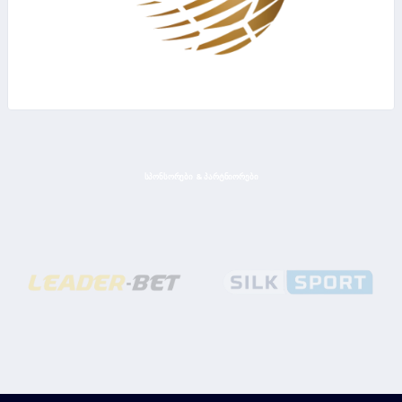
ᲡᲞᲝᲜᲡᲝᲠᲔᲑᲘ & ᲞᲐᲠᲢᲜᲘᲝᲠᲔᲑᲘ