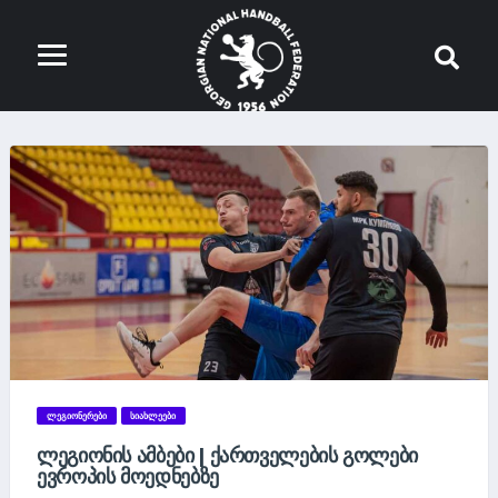
ᲚᲔᲒᲘᲝᲜᲔᲠᲔᲑᲘ
ᲡᲘᲐᲮᲚᲔᲔᲑᲘ
ᲚᲔᲒᲘᲝᲜᲘᲡ ᲐᲛᲑᲔᲑᲘ | ᲥᲐᲠᲗᲕᲔᲚᲔᲑᲘᲡ ᲒᲝᲚᲔᲑᲘ
ᲔᲕᲠᲝᲞᲘᲡ ᲛᲝᲔᲓᲜᲔᲑᲖᲔ