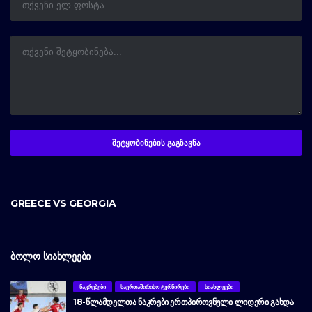
GREECE VS GEORGIA
ᲑᲝᲚᲝ ᲡᲘᲐᲮᲚᲔᲔᲑᲘ
ᲜᲐᲙᲠᲔᲑᲔᲑᲘ
ᲡᲐᲔᲠᲗᲐᲨᲘᲠᲘᲡᲝ ᲢᲣᲠᲜᲘᲠᲔᲑᲘ
ᲡᲘᲐᲮᲚᲔᲔᲑᲘ
18-ᲬᲚᲐᲛᲓᲔᲚᲗᲐ ᲜᲐᲙᲠᲔᲑᲘ ᲔᲠᲗᲞᲘᲠᲝᲕᲜᲣᲚᲘ ᲚᲘᲓᲔᲠᲘ ᲒᲐᲮᲓᲐ