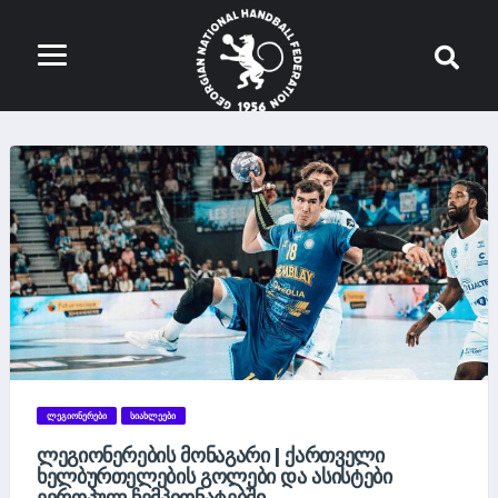
ᲚᲔᲒᲘᲝᲜᲔᲠᲔᲑᲘ
ᲡᲘᲐᲮᲚᲔᲔᲑᲘ
ᲚᲔᲒᲘᲝᲜᲔᲠᲔᲑᲘᲡ ᲛᲝᲜᲐᲒᲐᲠᲘ | ᲥᲐᲠᲗᲕᲔᲚᲘ
ᲮᲔᲚᲑᲣᲠᲗᲔᲚᲔᲑᲘᲡ ᲒᲝᲚᲔᲑᲘ ᲓᲐ ᲐᲡᲘᲡᲢᲔᲑᲘ