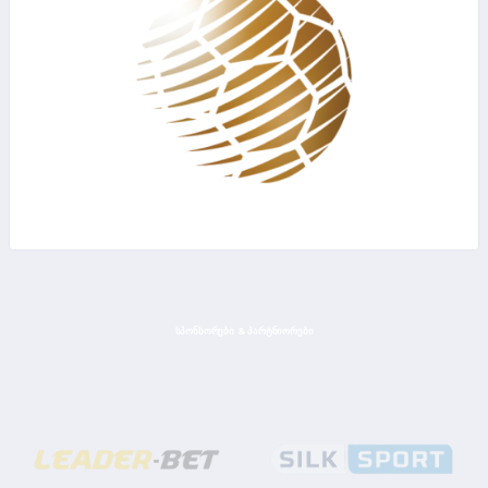
ᲡᲞᲝᲜᲡᲝᲠᲔᲑᲘ & ᲞᲐᲠᲢᲜᲘᲝᲠᲔᲑᲘ