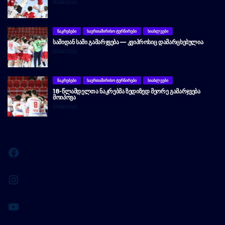
06/08/2026
ᲜᲐᲙᲠᲔᲑᲔᲑᲘ
ᲡᲐᲔᲠᲗᲐᲨᲘᲠᲘᲡᲝ ᲢᲣᲠᲜᲘᲠᲔᲑᲘ
ᲡᲘᲐᲮᲚᲔᲔᲑᲘ
ᲡᲐᲛᲘᲓᲐᲜ ᲡᲐᲛᲘ ᲒᲐᲛᲐᲠᲯᲕᲔᲑᲐ — ᲙᲕᲘᲞᲠᲝᲡᲘᲪ ᲓᲐᲛᲐᲠᲪᲮᲔᲑᲣᲚᲘᲐ
05/08/2026
ᲜᲐᲙᲠᲔᲑᲔᲑᲘ
ᲡᲐᲔᲠᲗᲐᲨᲘᲠᲘᲡᲝ ᲢᲣᲠᲜᲘᲠᲔᲑᲘ
ᲡᲘᲐᲮᲚᲔᲔᲑᲘ
18-ᲬᲚᲐᲛᲓᲔᲚᲗᲐ ᲜᲐᲙᲠᲔᲑᲛᲐ ᲖᲔᲓᲘᲖᲔᲓ ᲛᲔᲝᲠᲔ ᲒᲐᲛᲐᲠᲯᲕᲔᲑᲐ
ᲛᲝᲘᲞᲝᲕᲐ
03/08/2026
Facebook
Instagram
YouTube