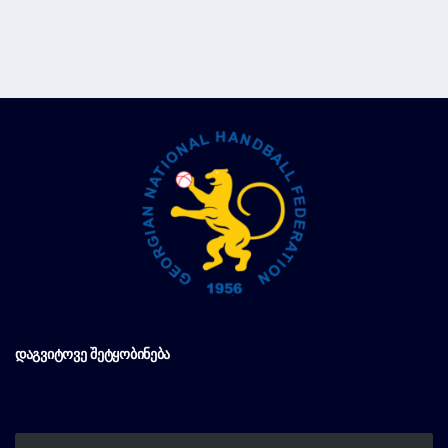
ᲓᲐᲒᲕᲘᲢᲝᲕᲔ ᲨᲔᲢᲧᲝᲑᲘᲜᲔᲑᲐ