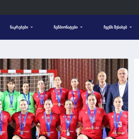
ᲜᲐᲙᲠᲔᲑᲔᲑᲘ
ᲩᲔᲛᲞᲘᲝᲜᲐᲢᲔᲑᲘ
ᲩᲕᲔᲜᲡ ᲨᲔᲡᲐᲮᲔᲑ