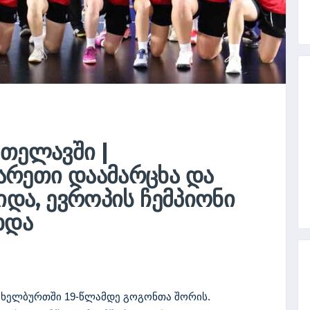
 ᲗᲔᲚᲐᲕᲨᲘ |
ᲠᲔᲗᲘ ᲓᲐᲐᲛᲐᲠᲪᲮᲐ ᲓᲐ
ᲘᲓᲐ, ᲔᲕᲠᲝᲞᲘᲡ ᲩᲔᲛᲞᲘᲝᲜᲘ
ᲮᲓᲐ
 ხელბურთში 19-წლამდე გოგონთა შორის.