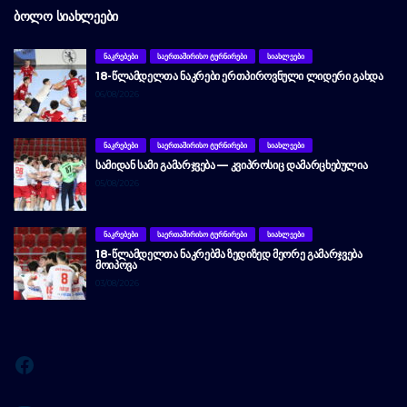
ᲑᲝᲚᲝ ᲡᲘᲐᲮᲚᲔᲔᲑᲘ
ᲜᲐᲙᲠᲔᲑᲔᲑᲘ
ᲡᲐᲔᲠᲗᲐᲨᲘᲠᲘᲡᲝ ᲢᲣᲠᲜᲘᲠᲔᲑᲘ
ᲡᲘᲐᲮᲚᲔᲔᲑᲘ
18-ᲬᲚᲐᲛᲓᲔᲚᲗᲐ ᲜᲐᲙᲠᲔᲑᲘ ᲔᲠᲗᲞᲘᲠᲝᲕᲜᲣᲚᲘ ᲚᲘᲓᲔᲠᲘ ᲒᲐᲮᲓᲐ
06/08/2026
ᲜᲐᲙᲠᲔᲑᲔᲑᲘ
ᲡᲐᲔᲠᲗᲐᲨᲘᲠᲘᲡᲝ ᲢᲣᲠᲜᲘᲠᲔᲑᲘ
ᲡᲘᲐᲮᲚᲔᲔᲑᲘ
ᲡᲐᲛᲘᲓᲐᲜ ᲡᲐᲛᲘ ᲒᲐᲛᲐᲠᲯᲕᲔᲑᲐ — ᲙᲕᲘᲞᲠᲝᲡᲘᲪ ᲓᲐᲛᲐᲠᲪᲮᲔᲑᲣᲚᲘᲐ
05/08/2026
ᲜᲐᲙᲠᲔᲑᲔᲑᲘ
ᲡᲐᲔᲠᲗᲐᲨᲘᲠᲘᲡᲝ ᲢᲣᲠᲜᲘᲠᲔᲑᲘ
ᲡᲘᲐᲮᲚᲔᲔᲑᲘ
18-ᲬᲚᲐᲛᲓᲔᲚᲗᲐ ᲜᲐᲙᲠᲔᲑᲛᲐ ᲖᲔᲓᲘᲖᲔᲓ ᲛᲔᲝᲠᲔ ᲒᲐᲛᲐᲠᲯᲕᲔᲑᲐ
ᲛᲝᲘᲞᲝᲕᲐ
03/08/2026
Facebook