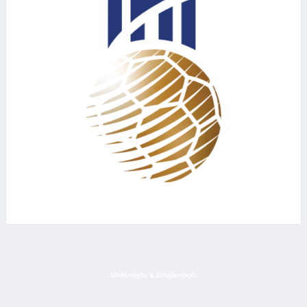
ᲡᲞᲝᲜᲡᲝᲠᲔᲑᲘ & ᲞᲐᲠᲢᲜᲘᲝᲠᲔᲑᲘ