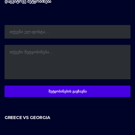
ᲓᲐᲒᲕᲘᲢᲝᲕᲔ ᲨᲔᲢᲧᲝᲑᲘᲜᲔᲑᲐ
GREECE VS GEORGIA