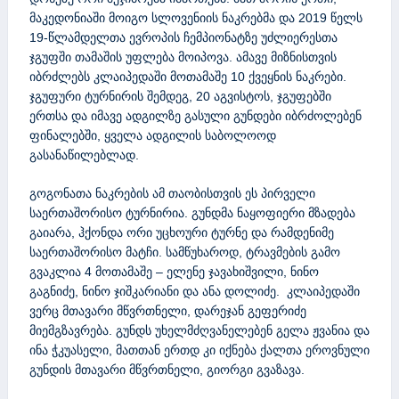
o
მაკედონიაში მოიგო სლოვენიის ნაკრებმა და 2019 წელს
m
19-წლამდელთა ევროპის ჩემპიონატზე უძლიერესთა
,
ჯგუფში თამაშის უფლება მოიპოვა. ამავე მიზნისთვის
g
იბრძლებს კლაიპედაში მოთამაშე 10 ქვეყნის ნაკრები.
c
ჯგუფური ტურნირის შემდეგ, 20 აგვისტოს, ჯგუფებში
h
ერთსა და იმავე ადგილზე გასული გუნდები იბრძოლებენ
a
ფინალებში, ყველა ადგილის საბოლოოდ
გასანაწილებლად.
n
i
გოგონათა ნაკრების ამ თაობისთვის ეს პირველი
s
საერთაშორისო ტურნირია. გუნდმა ნაყოფიერი მზადება
h
გაიარა, ჰქონდა ორი უცხოური ტურნე და რამდენიმე
v
საერთაშორისო მატჩი. სამწუხაროდ, ტრავმების გამო
i
გვაკლია 4 მოთამაშე – ელენე ჯავახიშვილი, ნინო
l
გაგნიძე, ნინო ჯიშკარიანი და ანა დოლიძე. კლაიპედაში
i
ვერც მთავარი მწვრთნელი, დარეჯან გეფერიძე
@
მიემგზავრება. გუნდს უხელმძღვანელებენ გელა ჟვანია და
y
ინა ჭკუასელი, მათთან ერთდ კი იქნება ქალთა ეროვნული
a
გუნდის მთავარი მწვრთნელი, გიორგი გვაზავა.
h