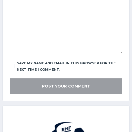
a
h
o
o
.
c
o
m
,
n
SAVE MY NAME AND EMAIL IN THIS BROWSER FOR THE
i
NEXT TIME I COMMENT.
n
i
g
a
b
e
l
i
a