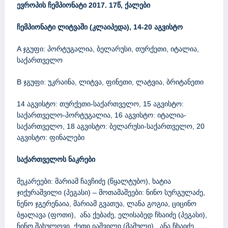
o
ევროპის ჩემპიონატი 2017. 17წ, ქალები
o
.
ჩემპიონატი ლიტვაში (კლაიპედა), 14-20 აგვისტო
c
o
A ჯგუფი: პორტუგალია, ბელარუსი, თურქეთი, იტალია,
m
საქართველო
,
B ჯგუფი: უკრაინა, ლიტვა, ფინეთი, ლატვია, ბრიტანეთი
g
o
14 აგვისტო: თურქეთი-საქართველო, 15 აგვისტო:
c
საქართველო-პორტუგალია, 16 აგვისტო: იტალია-
h
საქართველო, 18 აგვისტო: ბელარუსი-საქართველო, 20
a
აგვისტო: ფინალები
s
h
საქართველოს ნაკრები
v
i
მეკარეები: მარიამ ჩავჩიძე (წყალტუბო), ხატია
l
ჯიქურაშვილი (პეგასი) – მოთამაშეები: ნინო სურგულაძე,
i
ნენო ჯგერენაია, მარიამ გვათუა, ლანა გოგია, ციცინო
s
ბჟალავა (ფოთი), ანა ქებაძე, ელისაბედ ჩხაიძე (პეგასი),
s
ნინო შახულოვი, ქეთი იაშვილი (მამული), ანა ჩხაიძე,