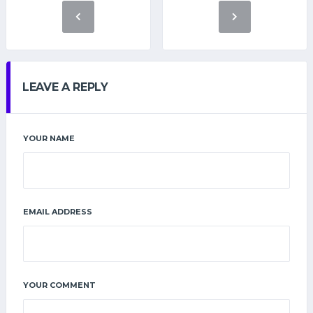
o
m
,
z
u
LEAVE A REPLY
r
a
s
YOUR NAME
a
m
i
n
i
EMAIL ADDRESS
s
t
r
o
@
YOUR COMMENT
y