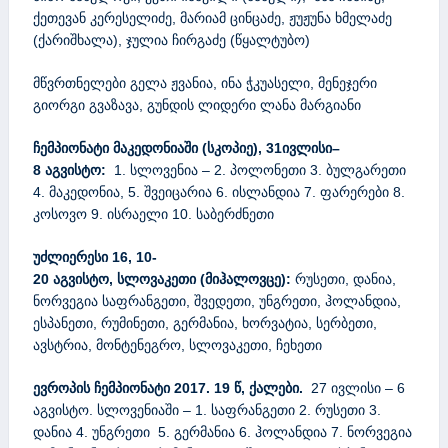
@
ქეთევან კერესელიძე, მარიამ ცინცაძე, ჟუჟუნა ხმელაძე
y
(ქარიშხალა), ჯულია ჩირგაძე (წყალტუბო)
a
მწვრთნელები გელა ჟვანია, ინა ჭკუასელი, მენეჯერი
h
გიორგი გვაზავა, გუნდის ლიდერი ლანა მარგიანი
o
o
ჩემპიონატი
მაკედონიაში
(სკოპიე)
,
31ივლისი
–
.
8
აგვისტო
:
1. სლოვენია – 2. პოლონეთი 3. ბულგარეთი
c
4. მაკედონია, 5. შვეიცარია 6. ისლანდია 7. ფარერები 8.
o
კოსოვო 9. ისრაელი 10. საბერძნეთი
m
,
უძლიერესი
16, 10-
t
20
აგვისტო
,
სლოვაკეთი
(მიჰალოვცე)
:
რუსეთი, დანია,
o
ნორვეგია საფრანგეთი, შვედეთი, უნგრეთი, ჰოლანდია,
r
ესპანეთი, რუმინეთი, გერმანია, ხორვატია, სერბეთი,
n
ავსტრია, მონტენეგრო, სლოვაკეთი, ჩეხეთი
i
k
ევროპის ჩემპიონატი 2017. 19 წ, ქალები.
27 ივლისი – 6
e
აგვისტო. სლოვენიაში – 1. საფრანგეთი 2. რუსეთი 3.
_
დანია 4. უნგრეთი 5. გერმანია 6. ჰოლანდია 7. ნორვეგია