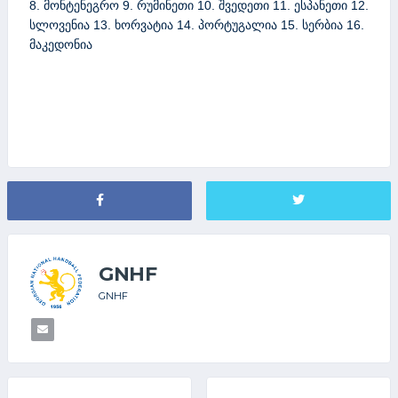
g
8. მონტენეგრო 9. რუმინეთი 10. შვედეთი 11. ესპანეთი 12.
o
სლოვენია 13. ხორვატია 14. პორტუგალია 15. სერბია 16.
g
მაკედონია
e
b
a
s
h
v
i
l
i
@
y
GNHF
a
GNHF
h
o
o
.
c