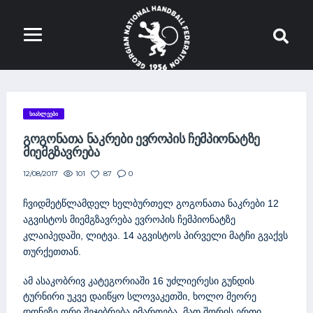
l
e
l
ᲡᲘᲐᲮᲚᲔᲔᲑᲘ
o
ᲒᲝᲒᲝᲜᲐᲗᲐ ᲜᲐᲙᲠᲔᲑᲘ ᲔᲕᲠᲝᲞᲘᲡ ᲩᲔᲛᲞᲘᲝᲜᲐᲢᲖᲔ
l
ᲛᲘᲔᲛᲒᲖᲐᲕᲠᲔᲑᲐ
t
101
87
0
12/08/2017
d
@
ჩვიდმეტწლამდელ ხელბურთელ გოგონათა ნაკრები 12
g
აგვისტოს მიემგზავრება ევროპის ჩემპიონატზე
m
კლაიპედაში, ლიტვა. 14 აგვისტოს პირველი მატჩი გვაქვს
a
თურქეთთან.
i
l
ამ ასაკობრივ კატეგორიაში 16 უძლიერესი გუნდის
.
ტურნირი უკვე დაიწყო სლოვაკეთში, ხოლო მეორე
c
დონეზე ორი შეჯიბრება იმართება. მათ შორის ერთი,