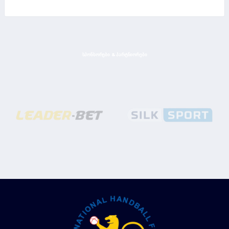
ᲡᲞᲝᲜᲡᲝᲠᲔᲑᲘ & ᲞᲐᲠᲢᲜᲘᲝᲠᲔᲑᲘ