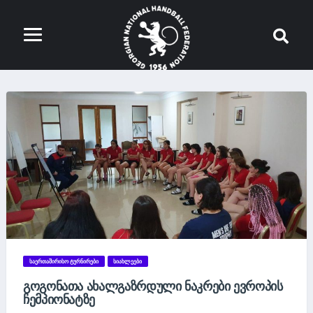
ᲡᲐᲔᲠᲗᲐᲨᲘᲠᲘᲡᲝ ᲢᲣᲠᲜᲘᲠᲔᲑᲘ
ᲡᲘᲐᲮᲚᲔᲔᲑᲘ
ᲒᲝᲒᲝᲜᲐᲗᲐ ᲐᲮᲐᲚᲒᲐᲖᲠᲓᲣᲚᲘ ᲜᲐᲙᲠᲔᲑᲘ ᲔᲕᲠᲝᲞᲘᲡ
ᲩᲔᲛᲞᲘᲝᲜᲐᲢᲖᲔ