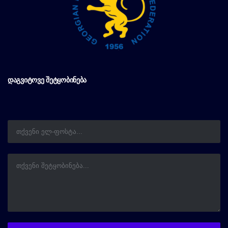
ᲓᲐᲒᲕᲘᲢᲝᲕᲔ ᲨᲔᲢᲧᲝᲑᲘᲜᲔᲑᲐ