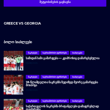
GREECE VS GEORGIA
ᲑᲝᲚᲝ ᲡᲘᲐᲮᲚᲔᲔᲑᲘ
ᲜᲐᲙᲠᲔᲑᲔᲑᲘ
ᲡᲐᲔᲠᲗᲐᲨᲘᲠᲘᲡᲝ ᲢᲣᲠᲜᲘᲠᲔᲑᲘ
ᲡᲘᲐᲮᲚᲔᲔᲑᲘ
ᲡᲐᲛᲘᲓᲐᲜ ᲡᲐᲛᲘ ᲒᲐᲛᲐᲠᲯᲕᲔᲑᲐ — ᲙᲕᲘᲞᲠᲝᲡᲘᲪ ᲓᲐᲛᲐᲠᲪᲮᲔᲑᲣᲚᲘᲐ
05/08/2026
ᲜᲐᲙᲠᲔᲑᲔᲑᲘ
ᲡᲐᲔᲠᲗᲐᲨᲘᲠᲘᲡᲝ ᲢᲣᲠᲜᲘᲠᲔᲑᲘ
ᲡᲘᲐᲮᲚᲔᲔᲑᲘ
18-ᲬᲚᲐᲛᲓᲔᲚᲗᲐ ᲜᲐᲙᲠᲔᲑᲛᲐ ᲖᲔᲓᲘᲖᲔᲓ ᲛᲔᲝᲠᲔ ᲒᲐᲛᲐᲠᲯᲕᲔᲑᲐ
ᲛᲝᲘᲞᲝᲕᲐ
03/08/2026
ᲜᲐᲙᲠᲔᲑᲔᲑᲘ
ᲡᲐᲔᲠᲗᲐᲨᲘᲠᲘᲡᲝ ᲢᲣᲠᲜᲘᲠᲔᲑᲘ
ᲡᲘᲐᲮᲚᲔᲔᲑᲘ
ᲡᲐᲥᲐᲠᲗᲕᲔᲚᲝᲡ ᲜᲐᲙᲠᲔᲑᲛᲐ ᲑᲠᲘᲢᲐᲜᲔᲚᲔᲑᲘ ᲓᲐᲛᲐᲯᲔᲠᲔᲑᲚᲐᲓ
ᲓᲐᲐᲛᲐᲠᲪᲮᲐ