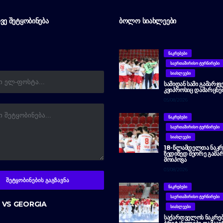
ᲕᲔ ᲨᲔᲢᲧᲝᲑᲘᲜᲔᲑᲐ
ᲑᲝᲚᲝ ᲡᲘᲐᲮᲚᲔᲔᲑᲘ
ᲜᲐᲙᲠᲔᲑᲔᲑᲘ
ᲡᲐᲔᲠᲗᲐᲨᲘᲠᲘᲡᲝ ᲢᲣᲠᲜᲘᲠᲔᲑᲘ
ᲡᲘᲐᲮᲚᲔᲔᲑᲘ
ᲡᲐᲛᲘᲓᲐᲜ ᲡᲐᲛᲘ ᲒᲐᲛᲐᲠᲯᲕ
ᲙᲕᲘᲞᲠᲝᲡᲘᲪ ᲓᲐᲛᲐᲠᲪᲮᲔ
05/08/2026
ᲜᲐᲙᲠᲔᲑᲔᲑᲘ
ᲡᲐᲔᲠᲗᲐᲨᲘᲠᲘᲡᲝ ᲢᲣᲠᲜᲘᲠᲔᲑᲘ
ᲡᲘᲐᲮᲚᲔᲔᲑᲘ
18-ᲬᲚᲐᲛᲓᲔᲚᲗᲐ ᲜᲐᲙᲠ
ᲖᲔᲓᲘᲖᲔᲓ ᲛᲔᲝᲠᲔ ᲒᲐᲛᲐᲠ
ᲛᲝᲘᲞᲝᲕᲐ
03/08/2026
ᲜᲐᲙᲠᲔᲑᲔᲑᲘ
ᲡᲐᲔᲠᲗᲐᲨᲘᲠᲘᲡᲝ ᲢᲣᲠᲜᲘᲠᲔᲑᲘ
 VS GEORGIA
ᲡᲘᲐᲮᲚᲔᲔᲑᲘ
ᲡᲐᲥᲐᲠᲗᲕᲔᲚᲝᲡ ᲜᲐᲙᲠᲔᲑ