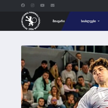
ᲛᲗᲐᲕᲐᲠᲘ
ᲡᲘᲐᲮᲚᲔᲔᲑᲘ