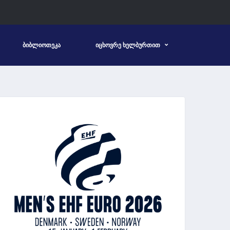
ᲑᲘᲑᲚᲘᲝᲗᲔᲙᲐ
ᲘᲪᲮᲝᲕᲠᲔ ᲮᲔᲚᲑᲣᲠᲗᲘᲗ