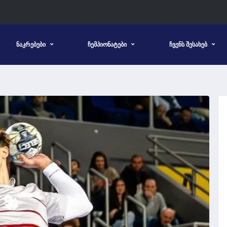
ᲜᲐᲙᲠᲔᲑᲔᲑᲘ
ᲩᲔᲛᲞᲘᲝᲜᲐᲢᲔᲑᲘ
ᲩᲕᲔᲜᲡ ᲨᲔᲡᲐᲮᲔᲑ