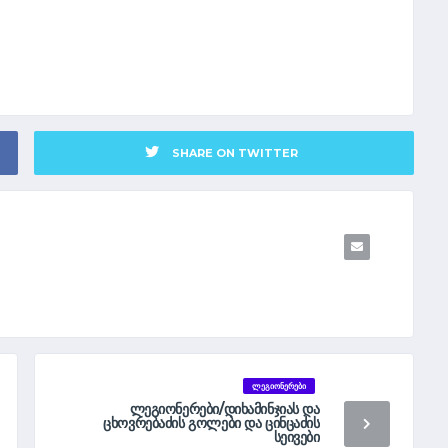
SHARE ON TWITTER
ᲚᲔᲒᲘᲝᲜᲔᲠᲔᲑᲘ
ᲚᲔᲒᲘᲝᲜᲔᲠᲔᲑᲘ/ᲓᲘᲮᲐᲛᲘᲜᲯᲘᲐᲡ ᲓᲐ
ᲪᲮᲝᲕᲠᲔᲑᲐᲫᲘᲡ ᲒᲝᲚᲔᲑᲘ ᲓᲐ ᲪᲘᲜᲪᲐᲫᲘᲡ
ᲡᲔᲘᲕᲔᲑᲘ