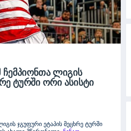
 ᲩᲔᲛᲞᲘᲝᲜᲗᲐ ᲚᲘᲒᲘᲡ
ᲮᲠᲔ ᲢᲣᲠᲨᲘ ᲝᲠᲘ ᲐᲡᲘᲡᲢᲘ
ლიგის ჯგუფური ეტაპის მეცხრე ტურში