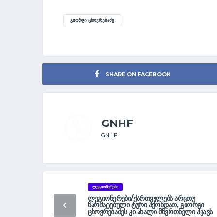
ᲒᲘᲝᲠᲒᲘ ᲪᲮᲝᲕᲠᲔᲑᲐᲫᲔ
SHARE ON FACEBOOK
GNHF
GNHF
ᲚᲔᲒᲘᲝᲜᲔᲠᲔᲑᲘ
ᲚᲔᲒᲘᲝᲜᲔᲠᲔᲑᲘ/ᲥᲐᲠᲗᲕᲔᲚᲔᲑᲡ ᲐᲠᲪᲗᲣ
ᲬᲐᲠᲛᲐᲢᲔᲑᲣᲚᲘ ᲢᲣᲠᲘ ᲰᲥᲝᲜᲓᲐᲗ, ᲒᲘᲝᲠᲒᲘ
ᲪᲮᲝᲕᲠᲔᲑᲐᲫᲔᲡ ᲙᲘ ᲐᲮᲐᲚᲘ ᲛᲬᲕᲠᲗᲜᲔᲚᲘ ᲰᲧᲐᲕᲡ