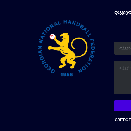
ᲓᲐᲒᲕᲘᲢᲝ
GREECE