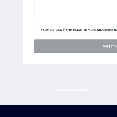
SAVE MY NAME AND EMAIL IN THIS BROWSER F
ᲡᲞᲝᲜᲡᲝᲠᲔᲑᲘ & ᲞᲐᲠᲢᲜᲘᲝᲠᲔᲑᲘ