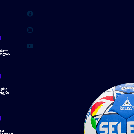
Facebook
Instagram
YouTube
ᲔᲑᲐ —
ᲑᲣᲚᲘᲐ
ᲔᲑᲛᲐ
ᲯᲕᲔᲑᲐ
ᲛᲐ