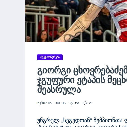
ᲚᲔᲒᲘᲝᲜᲔᲠᲔᲑᲘ
ᲒᲘᲝᲠᲒᲘ ᲪᲮᲝᲕᲠᲔᲑᲐᲫᲔᲛ
ᲯᲒᲣᲤᲣᲠᲘ ᲔᲢᲐᲞᲘᲡ ᲛᲔᲪ
ᲨᲔᲐᲡᲠᲣᲚᲐ
28/11/2025
86
106
0
უნგრულ „სეგედთან“ ჩემპიონთა 