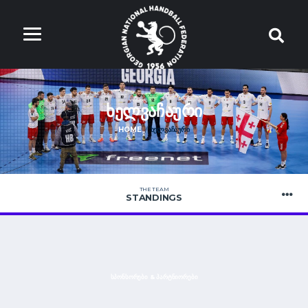
ᲮᲔᲚᲕᲐᲩᲐᲣᲠᲘ
HOME
ᲮᲔᲚᲕᲐᲩᲐᲣᲠᲘ
THE TEAM
STANDINGS
ᲡᲞᲝᲜᲡᲝᲠᲔᲑᲘ & ᲞᲐᲠᲢᲜᲘᲝᲠᲔᲑᲘ