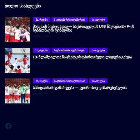
ᲑᲝᲚᲝ ᲡᲘᲐᲮᲚᲔᲔᲑᲘ
ᲜᲐᲙᲠᲔᲑᲔᲑᲘ
ᲡᲐᲔᲠᲗᲐᲨᲘᲠᲘᲡᲝ ᲢᲣᲠᲜᲘᲠᲔᲑᲘ
ᲡᲘᲐᲮᲚᲔᲔᲑᲘ
ᲛᲐᲠᲪᲮᲘᲡ ᲛᲘᲣᲮᲔᲓᲐᲕᲐᲓ — ᲡᲐᲥᲐᲠᲗᲕᲔᲚᲝᲡ U18 ᲜᲐᲙᲠᲔᲑᲘ EHF-ᲘᲡ
ᲩᲔᲛᲞᲘᲝᲜᲐᲢᲘᲡ ᲤᲘᲜᲐᲚᲨᲘᲐ
08/08/2026
ᲜᲐᲙᲠᲔᲑᲔᲑᲘ
ᲡᲐᲔᲠᲗᲐᲨᲘᲠᲘᲡᲝ ᲢᲣᲠᲜᲘᲠᲔᲑᲘ
ᲡᲘᲐᲮᲚᲔᲔᲑᲘ
18-ᲬᲚᲐᲛᲓᲔᲚᲗᲐ ᲜᲐᲙᲠᲔᲑᲘ ᲔᲠᲗᲞᲘᲠᲝᲕᲜᲣᲚᲘ ᲚᲘᲓᲔᲠᲘ ᲒᲐᲮᲓᲐ
06/08/2026
ᲜᲐᲙᲠᲔᲑᲔᲑᲘ
ᲡᲐᲔᲠᲗᲐᲨᲘᲠᲘᲡᲝ ᲢᲣᲠᲜᲘᲠᲔᲑᲘ
ᲡᲘᲐᲮᲚᲔᲔᲑᲘ
ᲡᲐᲛᲘᲓᲐᲜ ᲡᲐᲛᲘ ᲒᲐᲛᲐᲠᲯᲕᲔᲑᲐ — ᲙᲕᲘᲞᲠᲝᲡᲘᲪ ᲓᲐᲛᲐᲠᲪᲮᲔᲑᲣᲚᲘᲐ
05/08/2026
Facebook