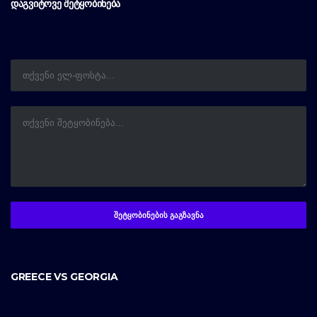
ᲓᲐᲒᲕᲘᲢᲝᲕᲔ ᲨᲔᲢᲧᲝᲑᲘᲜᲔᲑᲐ
GREECE VS GEORGIA