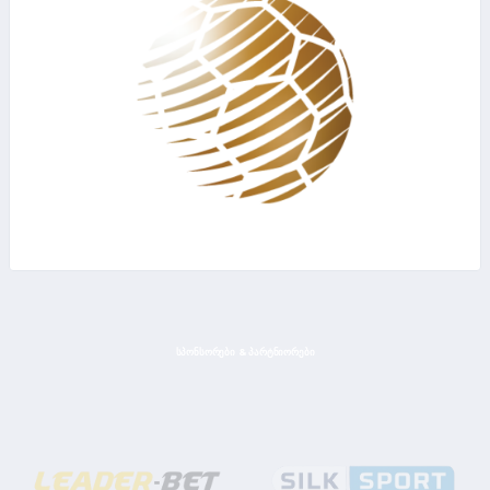
ᲡᲞᲝᲜᲡᲝᲠᲔᲑᲘ & ᲞᲐᲠᲢᲜᲘᲝᲠᲔᲑᲘ