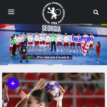
ᲭᲓᲔ: 19-ᲬᲚᲐᲛᲓᲔᲚᲗᲐ
ᲜᲐᲙᲠᲔᲑᲘ
HOME
ᲡᲘᲐᲮᲚᲔᲔᲑᲘ
19-ᲬᲚᲐᲛᲓᲔᲚᲗᲐ ᲜᲐᲙᲠᲔᲑᲘ