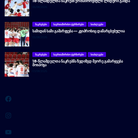
18-ᲬᲚᲐᲛᲓᲔᲚᲗᲐ ᲜᲐᲙᲠᲔᲑᲘ ᲔᲠᲗᲞᲘᲠᲝᲕᲜᲣᲚᲘ ᲚᲘᲓᲔᲠᲘ ᲒᲐᲮᲓᲐ
06/08/2026
ᲜᲐᲙᲠᲔᲑᲔᲑᲘ
ᲡᲐᲔᲠᲗᲐᲨᲘᲠᲘᲡᲝ ᲢᲣᲠᲜᲘᲠᲔᲑᲘ
ᲡᲘᲐᲮᲚᲔᲔᲑᲘ
ᲡᲐᲛᲘᲓᲐᲜ ᲡᲐᲛᲘ ᲒᲐᲛᲐᲠᲯᲕᲔᲑᲐ — ᲙᲕᲘᲞᲠᲝᲡᲘᲪ ᲓᲐᲛᲐᲠᲪᲮᲔᲑᲣᲚᲘᲐ
05/08/2026
ᲜᲐᲙᲠᲔᲑᲔᲑᲘ
ᲡᲐᲔᲠᲗᲐᲨᲘᲠᲘᲡᲝ ᲢᲣᲠᲜᲘᲠᲔᲑᲘ
ᲡᲘᲐᲮᲚᲔᲔᲑᲘ
18-ᲬᲚᲐᲛᲓᲔᲚᲗᲐ ᲜᲐᲙᲠᲔᲑᲛᲐ ᲖᲔᲓᲘᲖᲔᲓ ᲛᲔᲝᲠᲔ ᲒᲐᲛᲐᲠᲯᲕᲔᲑᲐ
ᲛᲝᲘᲞᲝᲕᲐ
03/08/2026
Facebook
Instagram
YouTube