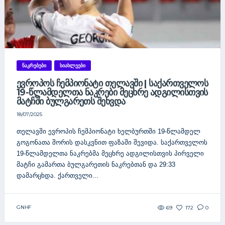
ᲜᲐᲙᲠᲔᲑᲔᲑᲘ
ᲡᲘᲐᲮᲚᲔᲔᲑᲘ
ᲔᲕᲠᲝᲞᲝᲡ ᲩᲔᲛᲞᲘᲝᲜᲐᲢᲘ ᲗᲔᲚᲐᲕᲨᲘ | ᲡᲐᲥᲐᲠᲗᲕᲔᲚᲝᲡ
19-ᲬᲚᲐᲛᲓᲔᲚᲗᲐ ᲜᲐᲙᲠᲔᲑᲘ ᲛᲔᲪᲮᲠᲔ ᲐᲓᲒᲘᲚᲘᲡᲗᲕᲘᲡ
ᲛᲐᲢᲩᲨᲘ ᲑᲣᲚᲒᲐᲠᲔᲗᲡ ᲨᲔᲮᲕᲓᲐ
18/07/2025
თელავში ევროპის ჩემპიონატი ხელბურთში 19-წლამდელ
გოგონათა შორის დასკვნით ფაზაში შევიდა. საქართველოს
19-წლამდელთა ნაკრებმა მეცხრე ადგილისთვის პირველი
მატჩი გამართა ბულგარეთის ნაკრებთან და 29:33
დამარცხდა. ქართველი...
GNHF
69
172
0