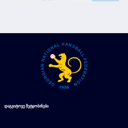
ᲓᲐᲒᲕᲘᲢᲝᲕᲔ ᲨᲔᲢᲧᲝᲑᲘᲜᲔᲑᲐ