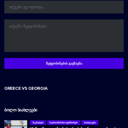
GREECE VS GEORGIA
ᲑᲝᲚᲝ ᲡᲘᲐᲮᲚᲔᲔᲑᲘ
ᲜᲐᲙᲠᲔᲑᲔᲑᲘ
ᲡᲐᲔᲠᲗᲐᲨᲘᲠᲘᲡᲝ ᲢᲣᲠᲜᲘᲠᲔᲑᲘ
ᲡᲘᲐᲮᲚᲔᲔᲑᲘ