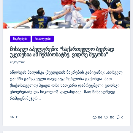
ᲜᲐᲙᲠᲔᲑᲔᲑᲘ
ᲡᲘᲐᲮᲚᲔᲔᲑᲘ
ᲛᲘᲮᲐᲔᲚ ᲐᲞᲔᲚᲒᲠᲔᲜᲘ: “ᲡᲐᲥᲐᲠᲗᲕᲔᲚᲝ ᲑᲔᲕᲠᲐᲓ
ᲣᲙᲔᲗᲔᲡᲘᲐ ᲐᲛ ᲩᲔᲛᲞᲘᲝᲜᲐᲢᲖᲔ, ᲕᲘᲓᲠᲔ ᲛᲔᲒᲝᲜᲐ”
20/01/2026
ანდრეას პალიჩკა (შვედეთის ნაკრების კაპიტანი): „პირველ
ტაიმში გარკვეული თავდაუჯერებლობა გვქონდა. მათ
(საქართველო) ჰყავთ ორი საოცარი დამრტყმელი გიორგი
ცხოვრებაძე და ნიკოლოზ კალანდაძე. მათ წინააღმდეგ
რამდენიმეჯერ...
GNHF
195
150
0