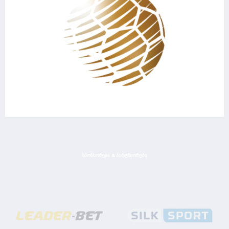
ᲡᲞᲝᲜᲡᲝᲠᲔᲑᲘ & ᲞᲐᲠᲢᲜᲘᲝᲠᲔᲑᲘ