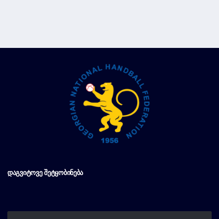
ᲓᲐᲒᲕᲘᲢᲝᲕᲔ ᲨᲔᲢᲧᲝᲑᲘᲜᲔᲑᲐ