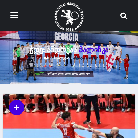
ᲭᲓᲔ: ᲐᲜᲓᲠᲔᲐᲡ
ᲞᲐᲚᲘᲩᲙᲐ
HOME
ᲡᲘᲐᲮᲚᲔᲔᲑᲘ
ᲐᲜᲓᲠᲔᲐᲡ ᲞᲐᲚᲘᲩᲙᲐ