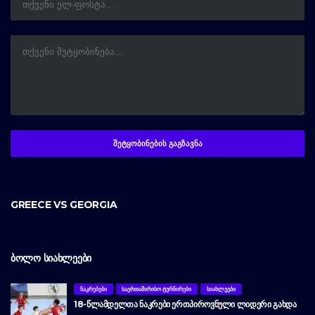
GREECE VS GEORGIA
ᲑᲝᲚᲝ ᲡᲘᲐᲮᲚᲔᲔᲑᲘ
ᲜᲐᲙᲠᲔᲑᲔᲑᲘ
ᲡᲐᲔᲠᲗᲐᲨᲘᲠᲘᲡᲝ ᲢᲣᲠᲜᲘᲠᲔᲑᲘ
ᲡᲘᲐᲮᲚᲔᲔᲑᲘ
18-ᲬᲚᲐᲛᲓᲔᲚᲗᲐ ᲜᲐᲙᲠᲔᲑᲘ ᲔᲠᲗᲞᲘᲠᲝᲕᲜᲣᲚᲘ ᲚᲘᲓᲔᲠᲘ ᲒᲐᲮᲓᲐ