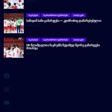
06/08/2026
ᲜᲐᲙᲠᲔᲑᲔᲑᲘ
ᲡᲐᲔᲠᲗᲐᲨᲘᲠᲘᲡᲝ ᲢᲣᲠᲜᲘᲠᲔᲑᲘ
ᲡᲘᲐᲮᲚᲔᲔᲑᲘ
ᲡᲐᲛᲘᲓᲐᲜ ᲡᲐᲛᲘ ᲒᲐᲛᲐᲠᲯᲕᲔᲑᲐ — ᲙᲕᲘᲞᲠᲝᲡᲘᲪ ᲓᲐᲛᲐᲠᲪᲮᲔᲑᲣᲚᲘᲐ
05/08/2026
ᲜᲐᲙᲠᲔᲑᲔᲑᲘ
ᲡᲐᲔᲠᲗᲐᲨᲘᲠᲘᲡᲝ ᲢᲣᲠᲜᲘᲠᲔᲑᲘ
ᲡᲘᲐᲮᲚᲔᲔᲑᲘ
18-ᲬᲚᲐᲛᲓᲔᲚᲗᲐ ᲜᲐᲙᲠᲔᲑᲛᲐ ᲖᲔᲓᲘᲖᲔᲓ ᲛᲔᲝᲠᲔ ᲒᲐᲛᲐᲠᲯᲕᲔᲑᲐ
ᲛᲝᲘᲞᲝᲕᲐ
03/08/2026
Facebook
Instagram
YouTube