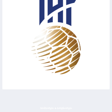
ᲡᲞᲝᲜᲡᲝᲠᲔᲑᲘ & ᲞᲐᲠᲢᲜᲘᲝᲠᲔᲑᲘ