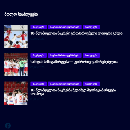
ᲑᲝᲚᲝ ᲡᲘᲐᲮᲚᲔᲔᲑᲘ
ᲜᲐᲙᲠᲔᲑᲔᲑᲘ
ᲡᲐᲔᲠᲗᲐᲨᲘᲠᲘᲡᲝ ᲢᲣᲠᲜᲘᲠᲔᲑᲘ
ᲡᲘᲐᲮᲚᲔᲔᲑᲘ
18-ᲬᲚᲐᲛᲓᲔᲚᲗᲐ ᲜᲐᲙᲠᲔᲑᲘ ᲔᲠᲗᲞᲘᲠᲝᲕᲜᲣᲚᲘ ᲚᲘᲓᲔᲠᲘ ᲒᲐᲮᲓᲐ
06/08/2026
ᲜᲐᲙᲠᲔᲑᲔᲑᲘ
ᲡᲐᲔᲠᲗᲐᲨᲘᲠᲘᲡᲝ ᲢᲣᲠᲜᲘᲠᲔᲑᲘ
ᲡᲘᲐᲮᲚᲔᲔᲑᲘ
ᲡᲐᲛᲘᲓᲐᲜ ᲡᲐᲛᲘ ᲒᲐᲛᲐᲠᲯᲕᲔᲑᲐ — ᲙᲕᲘᲞᲠᲝᲡᲘᲪ ᲓᲐᲛᲐᲠᲪᲮᲔᲑᲣᲚᲘᲐ
05/08/2026
ᲜᲐᲙᲠᲔᲑᲔᲑᲘ
ᲡᲐᲔᲠᲗᲐᲨᲘᲠᲘᲡᲝ ᲢᲣᲠᲜᲘᲠᲔᲑᲘ
ᲡᲘᲐᲮᲚᲔᲔᲑᲘ
18-ᲬᲚᲐᲛᲓᲔᲚᲗᲐ ᲜᲐᲙᲠᲔᲑᲛᲐ ᲖᲔᲓᲘᲖᲔᲓ ᲛᲔᲝᲠᲔ ᲒᲐᲛᲐᲠᲯᲕᲔᲑᲐ
ᲛᲝᲘᲞᲝᲕᲐ
03/08/2026
Facebook