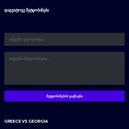
ᲓᲐᲒᲕᲘᲢᲝᲕᲔ ᲨᲔᲢᲧᲝᲑᲘᲜᲔᲑᲐ
GREECE VS GEORGIA