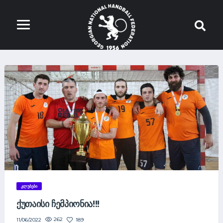
ᲙᲚᲣᲑᲔᲑᲘ
ᲥᲣᲗᲐᲘᲡᲘ ᲩᲔᲛᲞᲘᲝᲜᲘᲐ!!!
262
189
11/06/2022