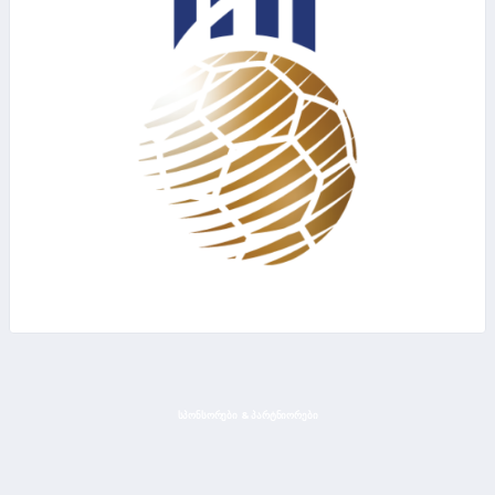
ᲡᲞᲝᲜᲡᲝᲠᲔᲑᲘ & ᲞᲐᲠᲢᲜᲘᲝᲠᲔᲑᲘ