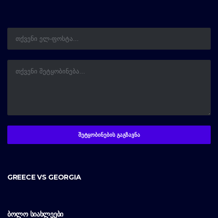
GREECE VS GEORGIA
ᲑᲝᲚᲝ ᲡᲘᲐᲮᲚᲔᲔᲑᲘ