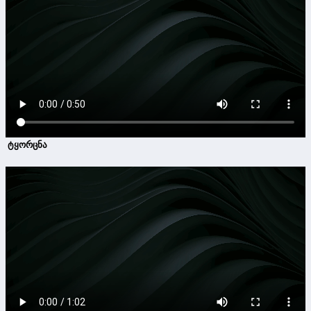
ტყორცნა