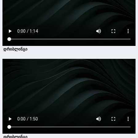
დრიბლინგი
დრიბლინგი