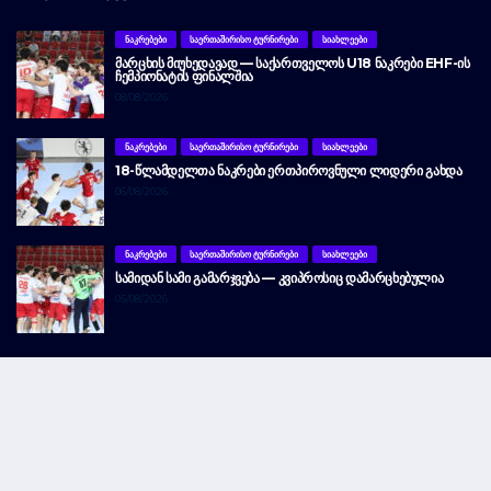
ᲜᲐᲙᲠᲔᲑᲔᲑᲘ
ᲡᲐᲔᲠᲗᲐᲨᲘᲠᲘᲡᲝ ᲢᲣᲠᲜᲘᲠᲔᲑᲘ
ᲡᲘᲐᲮᲚᲔᲔᲑᲘ
ᲛᲐᲠᲪᲮᲘᲡ ᲛᲘᲣᲮᲔᲓᲐᲕᲐᲓ — ᲡᲐᲥᲐᲠᲗᲕᲔᲚᲝᲡ U18 ᲜᲐᲙᲠᲔᲑᲘ EHF-ᲘᲡ
ᲩᲔᲛᲞᲘᲝᲜᲐᲢᲘᲡ ᲤᲘᲜᲐᲚᲨᲘᲐ
08/08/2026
ᲜᲐᲙᲠᲔᲑᲔᲑᲘ
ᲡᲐᲔᲠᲗᲐᲨᲘᲠᲘᲡᲝ ᲢᲣᲠᲜᲘᲠᲔᲑᲘ
ᲡᲘᲐᲮᲚᲔᲔᲑᲘ
18-ᲬᲚᲐᲛᲓᲔᲚᲗᲐ ᲜᲐᲙᲠᲔᲑᲘ ᲔᲠᲗᲞᲘᲠᲝᲕᲜᲣᲚᲘ ᲚᲘᲓᲔᲠᲘ ᲒᲐᲮᲓᲐ
06/08/2026
ᲜᲐᲙᲠᲔᲑᲔᲑᲘ
ᲡᲐᲔᲠᲗᲐᲨᲘᲠᲘᲡᲝ ᲢᲣᲠᲜᲘᲠᲔᲑᲘ
ᲡᲘᲐᲮᲚᲔᲔᲑᲘ
ᲡᲐᲛᲘᲓᲐᲜ ᲡᲐᲛᲘ ᲒᲐᲛᲐᲠᲯᲕᲔᲑᲐ — ᲙᲕᲘᲞᲠᲝᲡᲘᲪ ᲓᲐᲛᲐᲠᲪᲮᲔᲑᲣᲚᲘᲐ
05/08/2026
Facebook
Instagram