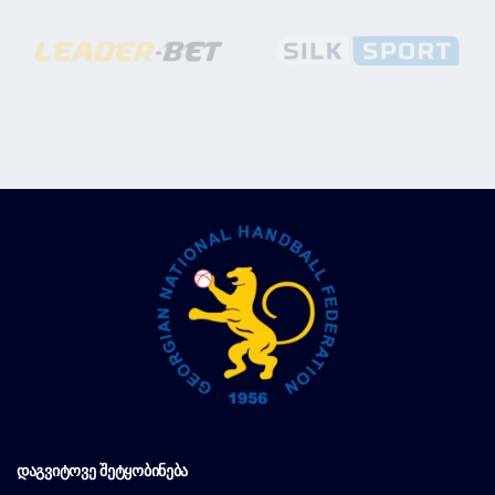
ᲓᲐᲒᲕᲘᲢᲝᲕᲔ ᲨᲔᲢᲧᲝᲑᲘᲜᲔᲑᲐ