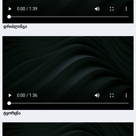
დრიბლინგი
ტყორცნა