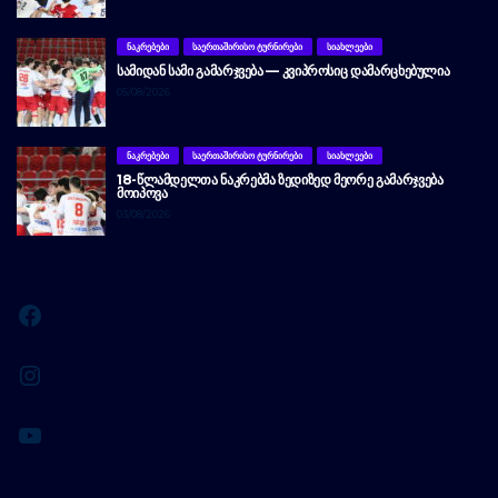
ᲜᲐᲙᲠᲔᲑᲔᲑᲘ
ᲡᲐᲔᲠᲗᲐᲨᲘᲠᲘᲡᲝ ᲢᲣᲠᲜᲘᲠᲔᲑᲘ
ᲡᲘᲐᲮᲚᲔᲔᲑᲘ
ᲡᲐᲛᲘᲓᲐᲜ ᲡᲐᲛᲘ ᲒᲐᲛᲐᲠᲯᲕᲔᲑᲐ — ᲙᲕᲘᲞᲠᲝᲡᲘᲪ ᲓᲐᲛᲐᲠᲪᲮᲔᲑᲣᲚᲘᲐ
05/08/2026
ᲜᲐᲙᲠᲔᲑᲔᲑᲘ
ᲡᲐᲔᲠᲗᲐᲨᲘᲠᲘᲡᲝ ᲢᲣᲠᲜᲘᲠᲔᲑᲘ
ᲡᲘᲐᲮᲚᲔᲔᲑᲘ
18-ᲬᲚᲐᲛᲓᲔᲚᲗᲐ ᲜᲐᲙᲠᲔᲑᲛᲐ ᲖᲔᲓᲘᲖᲔᲓ ᲛᲔᲝᲠᲔ ᲒᲐᲛᲐᲠᲯᲕᲔᲑᲐ
ᲛᲝᲘᲞᲝᲕᲐ
03/08/2026
Facebook
Instagram
YouTube