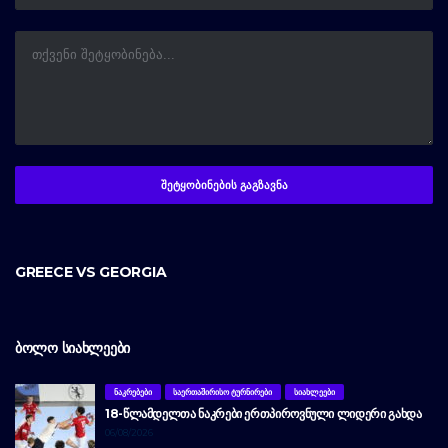
GREECE VS GEORGIA
ᲑᲝᲚᲝ ᲡᲘᲐᲮᲚᲔᲔᲑᲘ
ᲜᲐᲙᲠᲔᲑᲔᲑᲘ
ᲡᲐᲔᲠᲗᲐᲨᲘᲠᲘᲡᲝ ᲢᲣᲠᲜᲘᲠᲔᲑᲘ
ᲡᲘᲐᲮᲚᲔᲔᲑᲘ
18-ᲬᲚᲐᲛᲓᲔᲚᲗᲐ ᲜᲐᲙᲠᲔᲑᲘ ᲔᲠᲗᲞᲘᲠᲝᲕᲜᲣᲚᲘ ᲚᲘᲓᲔᲠᲘ ᲒᲐᲮᲓᲐ
06/08/2026