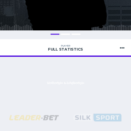
PLAYER
FULL STATISTICS
ᲡᲞᲝᲜᲡᲝᲠᲔᲑᲘ & ᲞᲐᲠᲢᲜᲘᲝᲠᲔᲑᲘ