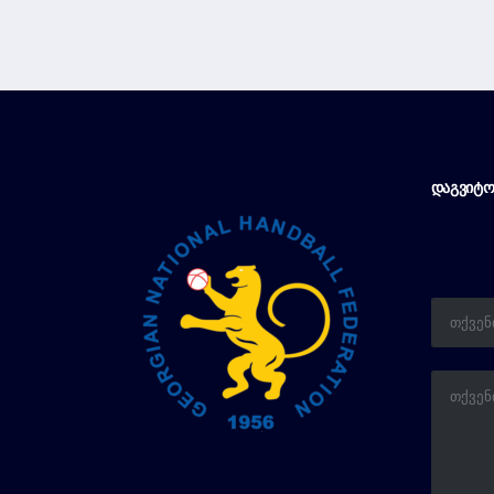
ᲓᲐᲒᲕᲘᲢᲝ