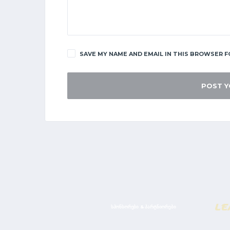
SAVE MY NAME AND EMAIL IN THIS BROWSER F
ᲡᲞᲝᲜᲡᲝᲠᲔᲑᲘ & ᲞᲐᲠᲢᲜᲘᲝᲠᲔᲑᲘ