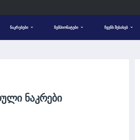
ᲜᲐᲙᲠᲔᲑᲔᲑᲘ
ᲩᲔᲛᲞᲘᲝᲜᲐᲢᲔᲑᲘ
ᲩᲕᲔᲜᲡ ᲨᲔᲡᲐᲮᲔᲑ
ᲓᲣᲚᲘ ᲜᲐᲙᲠᲔᲑᲘ