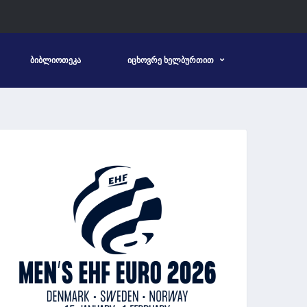
ᲑᲘᲑᲚᲘᲝᲗᲔᲙᲐ
ᲘᲪᲮᲝᲕᲠᲔ ᲮᲔᲚᲑᲣᲠᲗᲘᲗ