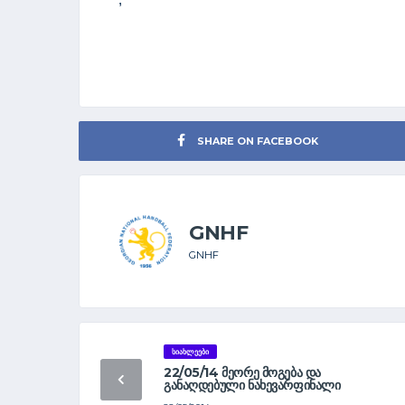
SHARE ON FACEBOOK
GNHF
GNHF
ᲡᲘᲐᲮᲚᲔᲔᲑᲘ
22/05/14 ᲛᲔᲝᲠᲔ ᲛᲝᲒᲔᲑᲐ ᲓᲐ
ᲒᲐᲜᲐᲦᲓᲔᲑᲣᲚᲘ ᲜᲐᲮᲔᲕᲐᲠᲤᲘᲜᲐᲚᲘ