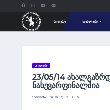
ᲛᲗᲐᲕᲐᲠᲘ
ᲡᲘᲐᲮᲚᲔᲔᲑᲘ
ᲡᲘᲐᲮᲚᲔᲔᲑᲘ
23/05/14 ᲐᲮᲐᲚᲒᲐᲖᲠ
ᲜᲐᲮᲔᲕᲐᲠᲤᲘᲜᲐᲚᲨᲘᲐ
23/05/2014
40
57
0