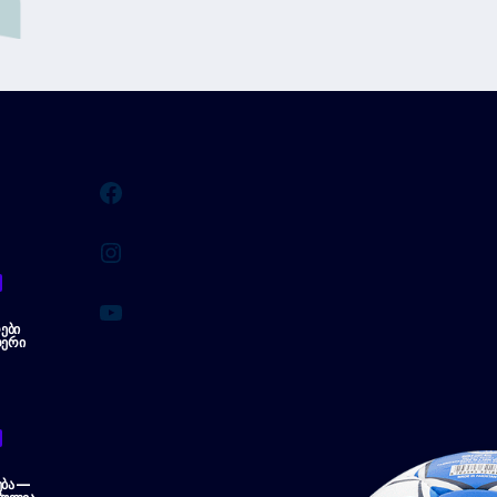
Facebook
Instagram
YouTube
ᲔᲑᲘ
ᲔᲠᲘ
ᲔᲑᲐ —