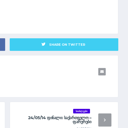
SHARE ON TWITTER
ᲡᲘᲐᲮᲚᲔᲔᲑᲘ
24/05/14 ᲤᲘᲜᲐᲚᲘ: ᲡᲐᲥᲐᲠᲗᲕᲔᲚᲝ –
ᲤᲐᲠᲔᲠᲔᲑᲘ