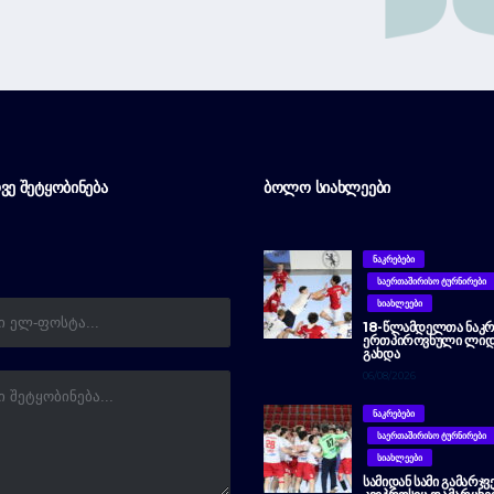
ᲕᲔ ᲨᲔᲢᲧᲝᲑᲘᲜᲔᲑᲐ
ᲑᲝᲚᲝ ᲡᲘᲐᲮᲚᲔᲔᲑᲘ
ᲜᲐᲙᲠᲔᲑᲔᲑᲘ
ᲡᲐᲔᲠᲗᲐᲨᲘᲠᲘᲡᲝ ᲢᲣᲠᲜᲘᲠᲔᲑᲘ
ᲡᲘᲐᲮᲚᲔᲔᲑᲘ
18-ᲬᲚᲐᲛᲓᲔᲚᲗᲐ ᲜᲐᲙᲠ
ᲔᲠᲗᲞᲘᲠᲝᲕᲜᲣᲚᲘ ᲚᲘᲓ
ᲒᲐᲮᲓᲐ
06/08/2026
ᲜᲐᲙᲠᲔᲑᲔᲑᲘ
ᲡᲐᲔᲠᲗᲐᲨᲘᲠᲘᲡᲝ ᲢᲣᲠᲜᲘᲠᲔᲑᲘ
ᲡᲘᲐᲮᲚᲔᲔᲑᲘ
ᲡᲐᲛᲘᲓᲐᲜ ᲡᲐᲛᲘ ᲒᲐᲛᲐᲠᲯᲕ