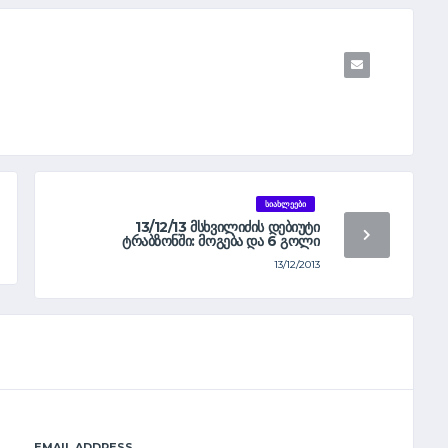
ᲡᲘᲐᲮᲚᲔᲔᲑᲘ
13/12/13 ᲛᲡᲮᲕᲘᲚᲘᲫᲘᲡ ᲓᲔᲑᲘᲣᲢᲘ
ᲢᲠᲐᲑᲖᲝᲜᲨᲘ: ᲛᲝᲒᲔᲑᲐ ᲓᲐ 6 ᲒᲝᲚᲘ
13/12/2013
EMAIL ADDRESS