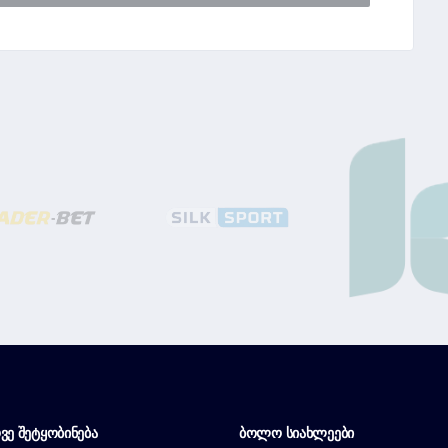
ᲕᲔ ᲨᲔᲢᲧᲝᲑᲘᲜᲔᲑᲐ
ᲑᲝᲚᲝ ᲡᲘᲐᲮᲚᲔᲔᲑᲘ