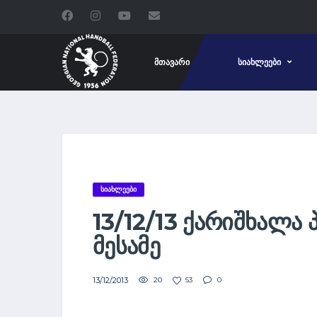
ᲛᲗᲐᲕᲐᲠᲘ
ᲡᲘᲐᲮᲚᲔᲔᲑᲘ
ᲡᲘᲐᲮᲚᲔᲔᲑᲘ
13/12/13 ᲥᲐᲠᲘᲨᲮᲐᲚᲐ 
ᲛᲔᲡᲐᲛᲔ
13/12/2013
20
53
0