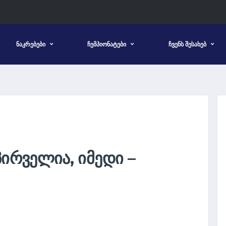
ᲜᲐᲙᲠᲔᲑᲔᲑᲘ
ᲩᲔᲛᲞᲘᲝᲜᲐᲢᲔᲑᲘ
ᲩᲕᲔᲜᲡ ᲨᲔᲡᲐᲮᲔᲑ
ᲞᲘᲠᲕᲔᲚᲘᲐ, ᲘᲛᲔᲓᲘ –