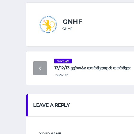
GNHF
GNHF
ᲡᲘᲐᲮᲚᲔᲔᲑᲘ
13/12/13 ᲔᲕᲠᲝᲞᲐ: ᲗᲝᲠᲛᲔᲢᲘᲓᲐᲜ ᲗᲝᲠᲛᲔᲢᲘ
12/12/2013
LEAVE A REPLY
YOUR NAME