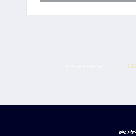
ᲡᲞᲝᲜᲡᲝᲠᲔᲑᲘ & ᲞᲐᲠᲢᲜᲘᲝᲠᲔᲑᲘ
ᲓᲐᲒᲕᲘᲢᲝ