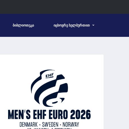
ᲑᲘᲑᲚᲘᲝᲗᲔᲙᲐ
ᲘᲪᲮᲝᲕᲠᲔ ᲮᲔᲚᲑᲣᲠᲗᲘᲗ