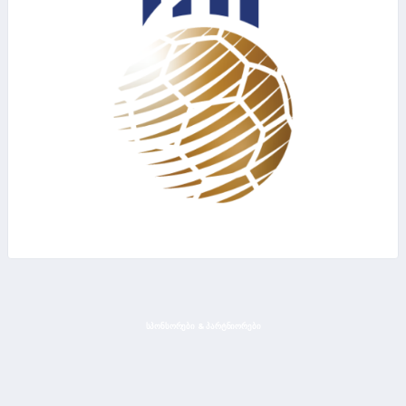
ᲡᲞᲝᲜᲡᲝᲠᲔᲑᲘ & ᲞᲐᲠᲢᲜᲘᲝᲠᲔᲑᲘ