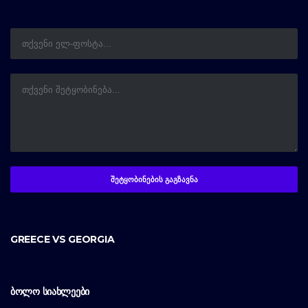
GREECE VS GEORGIA
ᲑᲝᲚᲝ ᲡᲘᲐᲮᲚᲔᲔᲑᲘ