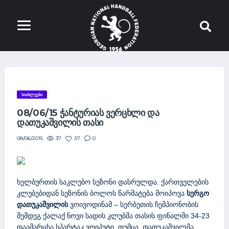
ᲡᲘᲐᲮᲚᲔᲔᲑᲘ
08/06/15 ᲭᲐᲜᲢᲣᲠᲘᲐᲡ ᲕᲔᲠᲪᲮᲚᲘ ᲓᲐ
ᲓᲐᲗᲣᲙᲐᲨᲕᲘᲚᲘᲡ ᲗᲐᲡᲘ
37
57
0
08/06/2015
ხელბურთის საკლუბო სეზონი დასრულდა. ქართველების
კლუბებიდან სეზონის ბოლოს წარმატება მოიპოვა
სერგო
დათუკაშვილის
ვოივოდინამ – სერბეთის ჩემპიონობის
შემდეგ ქალაქ ნოვი სადის კლუბმა თასის ფინალში 34-23
დაამარცხა სპარტაკ ვოიპუტი, თუმცა, დათუკაშვილმა