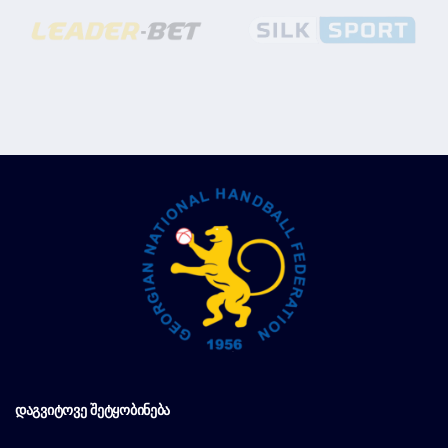
ᲓᲐᲒᲕᲘᲢᲝᲕᲔ ᲨᲔᲢᲧᲝᲑᲘᲜᲔᲑᲐ