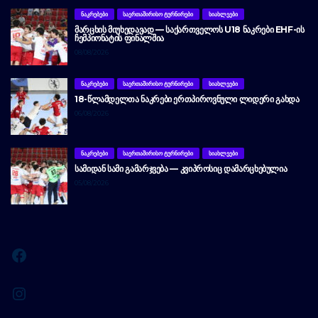
ᲜᲐᲙᲠᲔᲑᲔᲑᲘ
ᲡᲐᲔᲠᲗᲐᲨᲘᲠᲘᲡᲝ ᲢᲣᲠᲜᲘᲠᲔᲑᲘ
ᲡᲘᲐᲮᲚᲔᲔᲑᲘ
ᲛᲐᲠᲪᲮᲘᲡ ᲛᲘᲣᲮᲔᲓᲐᲕᲐᲓ — ᲡᲐᲥᲐᲠᲗᲕᲔᲚᲝᲡ U18 ᲜᲐᲙᲠᲔᲑᲘ EHF-ᲘᲡ
ᲩᲔᲛᲞᲘᲝᲜᲐᲢᲘᲡ ᲤᲘᲜᲐᲚᲨᲘᲐ
08/08/2026
ᲜᲐᲙᲠᲔᲑᲔᲑᲘ
ᲡᲐᲔᲠᲗᲐᲨᲘᲠᲘᲡᲝ ᲢᲣᲠᲜᲘᲠᲔᲑᲘ
ᲡᲘᲐᲮᲚᲔᲔᲑᲘ
18-ᲬᲚᲐᲛᲓᲔᲚᲗᲐ ᲜᲐᲙᲠᲔᲑᲘ ᲔᲠᲗᲞᲘᲠᲝᲕᲜᲣᲚᲘ ᲚᲘᲓᲔᲠᲘ ᲒᲐᲮᲓᲐ
06/08/2026
ᲜᲐᲙᲠᲔᲑᲔᲑᲘ
ᲡᲐᲔᲠᲗᲐᲨᲘᲠᲘᲡᲝ ᲢᲣᲠᲜᲘᲠᲔᲑᲘ
ᲡᲘᲐᲮᲚᲔᲔᲑᲘ
ᲡᲐᲛᲘᲓᲐᲜ ᲡᲐᲛᲘ ᲒᲐᲛᲐᲠᲯᲕᲔᲑᲐ — ᲙᲕᲘᲞᲠᲝᲡᲘᲪ ᲓᲐᲛᲐᲠᲪᲮᲔᲑᲣᲚᲘᲐ
05/08/2026
Facebook
Instagram