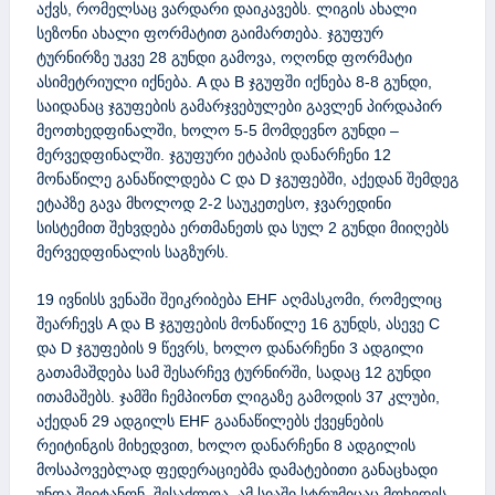
აქვს, რომელსაც ვარდარი დაიკავებს. ლიგის ახალი
სეზონი ახალი ფორმატით გაიმართება. ჯგუფურ
ტურნირზე უკვე 28 გუნდი გამოვა, ოღონდ ფორმატი
ასიმეტრიული იქნება. A და B ჯგუფში იქნება 8-8 გუნდი,
საიდანაც ჯგუფების გამარჯვებულები გავლენ პირდაპირ
მეოთხედფინალში, ხოლო 5-5 მომდევნო გუნდი –
მერვედფინალში. ჯგუფური ეტაპის დანარჩენი 12
მონაწილე განაწილდება C და D ჯგუფებში, აქედან შემდეგ
ეტაპზე გავა მხოლოდ 2-2 საუკეთესო, ჯვარედინი
სისტემით შეხვდება ერთმანეთს და სულ 2 გუნდი მიიღებს
მერვედფინალის საგზურს.
19 ივნისს ვენაში შეიკრიბება EHF აღმასკომი, რომელიც
შეარჩევს A და B ჯგუფების მონაწილე 16 გუნდს, ასევე C
და D ჯგუფების 9 წევრს, ხოლო დანარჩენი 3 ადგილი
გათამაშდება სამ შესარჩევ ტურნირში, სადაც 12 გუნდი
ითამაშებს. ჯამში ჩემპიონთ ლიგაზე გამოდის 37 კლუბი,
აქედან 29 ადგილს EHF გაანაწილებს ქვეყნების
რეიტინგის მიხედვით, ხოლო დანარჩენი 8 ადგილის
მოსაპოვებლად ფედერაციებმა დამატებითი განაცხადი
უნდა შეიტანონ. შესაძლოა, ამ სიაში სტრუმიცაც მოხვდეს.